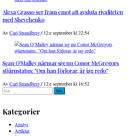
Alexa Grasso ser fram emot att avsluta rivaliteten
med Shevchenko
/
Av
Carl Strandberg
12:e september kl 22:54
Sean O’Malley närmar sig nu Conor McGregors
stjärnstatus: ”Om han förlorar, är jag redo”
/
Av
Carl Strandberg
12:e september kl 16:52
Sök
efter:
Kategorier
Analys
Artiklar