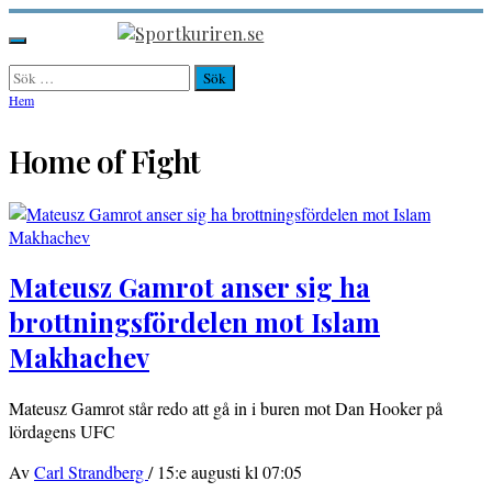
Hoppa
till
Sportkuriren.se
Primär
innehåll
meny
Sök
efter:
Hem
Home of Fight
Mateusz Gamrot anser sig ha
brottningsfördelen mot Islam
Makhachev
Mateusz Gamrot står redo att gå in i buren mot Dan Hooker på
lördagens UFC
Av
Carl Strandberg
/
15:e augusti kl 07:05