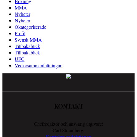
Boxning
MMA
Nyheter
Nyheter
Okategoriserade
Profil
Svensk MMA
Tillbakablick
Tillbakablick
UFC
Veckosammanfattningar
KONTAKT
Chefredaktör och ansvarig utgivare:
Carl Strandberg.
Kontakta redaktionen