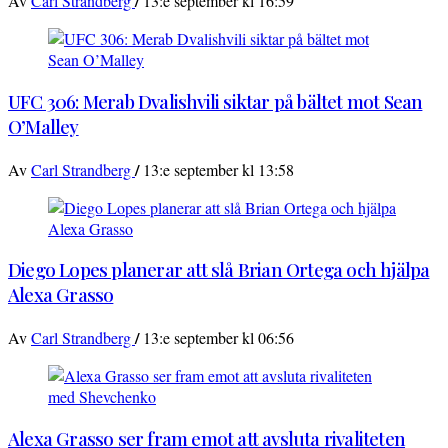
/
Av
Carl Strandberg
13:e september kl 16:59
UFC 306: Merab Dvalishvili siktar på bältet mot Sean
O’Malley
/
Av
Carl Strandberg
13:e september kl 13:58
Diego Lopes planerar att slå Brian Ortega och hjälpa
Alexa Grasso
/
Av
Carl Strandberg
13:e september kl 06:56
Alexa Grasso ser fram emot att avsluta rivaliteten