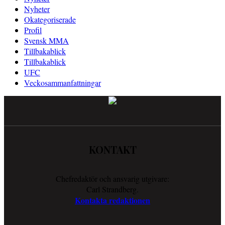
Nyheter
Okategoriserade
Profil
Svensk MMA
Tillbakablick
Tillbakablick
UFC
Veckosammanfattningar
KONTAKT
Chefredaktör och ansvarig utgivare:
Carl Strandberg.
Kontakta redaktionen