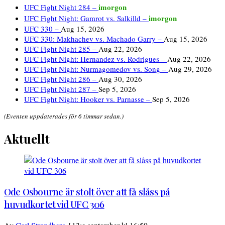
imorgon
UFC Fight Night 284 –
imorgon
UFC Fight Night: Gamrot vs. Salkilld –
UFC 330 –
Aug 15, 2026
UFC 330: Makhachev vs. Machado Garry –
Aug 15, 2026
UFC Fight Night 285 –
Aug 22, 2026
UFC Fight Night: Hernandez vs. Rodrigues –
Aug 22, 2026
UFC Fight Night: Nurmagomedov vs. Song –
Aug 29, 2026
UFC Fight Night 286 –
Aug 30, 2026
UFC Fight Night 287 –
Sep 5, 2026
UFC Fight Night: Hooker vs. Parnasse –
Sep 5, 2026
(Eventen uppdaterades för 6 timmar sedan.)
Aktuellt
Ode Osbourne är stolt över att få slåss på
huvudkortet vid UFC 306