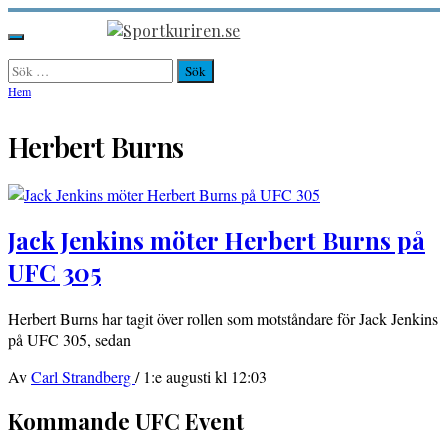
Hoppa
till
Sportkuriren.se
Primär
innehåll
meny
Sök
efter:
Hem
Herbert Burns
Jack Jenkins möter Herbert Burns på
UFC 305
Herbert Burns har tagit över rollen som motståndare för Jack Jenkins
på UFC 305, sedan
Av
Carl Strandberg
/
1:e augusti kl 12:03
Kommande UFC Event