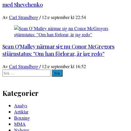
med Shevchenko
/
Av
Carl Strandberg
12:e september kl 22:54
Sean O’Malley närmar sig nu Conor McGregors
stjärnstatus: ”Om han förlorar, är jag redo”
/
Av
Carl Strandberg
12:e september kl 16:52
Sök
efter:
Kategorier
Analys
Artiklar
Boxning
MMA
Nyheter