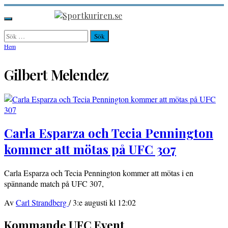
Hoppa
till
Sportkuriren.se
Primär
innehåll
meny
Sök
efter:
Hem
Gilbert Melendez
Carla Esparza och Tecia Pennington
kommer att mötas på UFC 307
Carla Esparza och Tecia Pennington kommer att mötas i en
spännande match på UFC 307,
Av
Carl Strandberg
/
3:e augusti kl 12:02
Kommande UFC Event