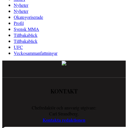
Nyheter
Nyheter
Okategoriserade
Profil
Svensk MMA
Tillbakablick
Tillbakablick
UFC
Veckosammanfattningar
KONTAKT
Chefredaktör och ansvarig utgivare:
Carl Strandberg.
Kontakta redaktionen