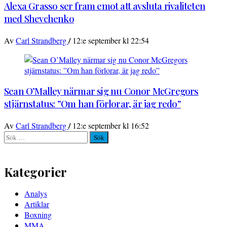
Alexa Grasso ser fram emot att avsluta rivaliteten
med Shevchenko
/
Av
Carl Strandberg
12:e september kl 22:54
Sean O’Malley närmar sig nu Conor McGregors
stjärnstatus: ”Om han förlorar, är jag redo”
/
Av
Carl Strandberg
12:e september kl 16:52
Sök
efter:
Kategorier
Analys
Artiklar
Boxning
MMA