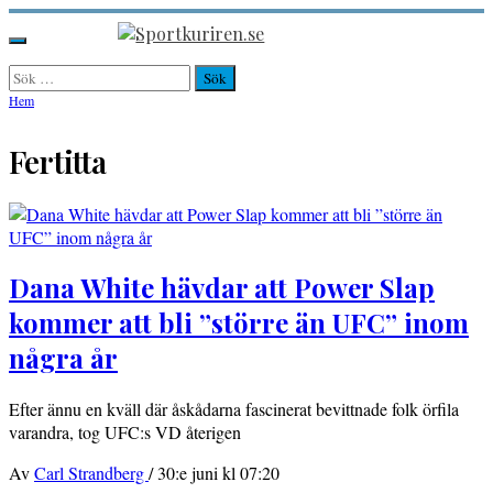
Hoppa
till
Sportkuriren.se
Primär
innehåll
meny
Sök
efter:
Hem
Fertitta
Dana White hävdar att Power Slap
kommer att bli ”större än UFC” inom
några år
Efter ännu en kväll där åskådarna fascinerat bevittnade folk örfila
varandra, tog UFC:s VD återigen
Av
Carl Strandberg
/
30:e juni kl 07:20