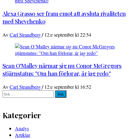
Alexa Grasso ser fram emot att avsluta rivaliteten
med Shevchenko
/
Av
Carl Strandberg
12:e september kl 22:54
Sean O’Malley närmar sig nu Conor McGregors
stjärnstatus: ”Om han förlorar, är jag redo”
/
Av
Carl Strandberg
12:e september kl 16:52
Sök
efter:
Kategorier
Analys
Artiklar