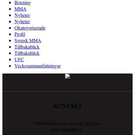
Boxning
MMA
Nyheter
Nyheter
Okategoriserade
Profil
Svensk MMA
Tillbakablick
Tillbakablick
UFC
Veckosammanfattningar
KONTAKT
Chefredaktör och ansvarig utgivare:
Carl Strandberg.