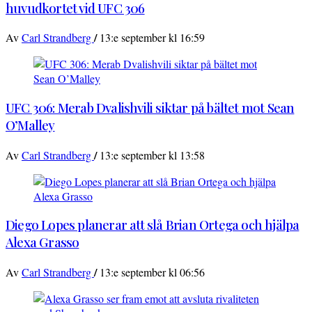
huvudkortet vid UFC 306
/
Av
Carl Strandberg
13:e september kl 16:59
UFC 306: Merab Dvalishvili siktar på bältet mot Sean
O’Malley
/
Av
Carl Strandberg
13:e september kl 13:58
Diego Lopes planerar att slå Brian Ortega och hjälpa
Alexa Grasso
/
Av
Carl Strandberg
13:e september kl 06:56