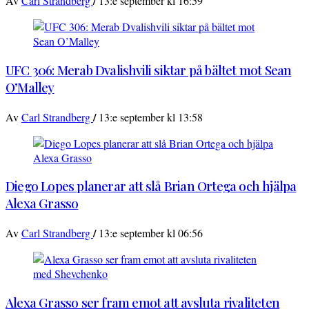
/
Av
Carl Strandberg
13:e september kl 16:59
UFC 306: Merab Dvalishvili siktar på bältet mot Sean
O’Malley
/
Av
Carl Strandberg
13:e september kl 13:58
Diego Lopes planerar att slå Brian Ortega och hjälpa
Alexa Grasso
/
Av
Carl Strandberg
13:e september kl 06:56
Alexa Grasso ser fram emot att avsluta rivaliteten