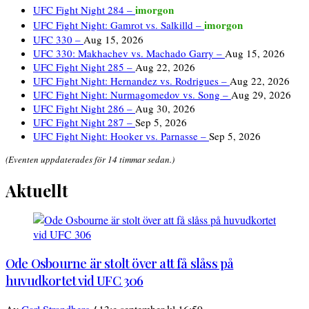
imorgon
UFC Fight Night 284 –
imorgon
UFC Fight Night: Gamrot vs. Salkilld –
UFC 330 –
Aug 15, 2026
UFC 330: Makhachev vs. Machado Garry –
Aug 15, 2026
UFC Fight Night 285 –
Aug 22, 2026
UFC Fight Night: Hernandez vs. Rodrigues –
Aug 22, 2026
UFC Fight Night: Nurmagomedov vs. Song –
Aug 29, 2026
UFC Fight Night 286 –
Aug 30, 2026
UFC Fight Night 287 –
Sep 5, 2026
UFC Fight Night: Hooker vs. Parnasse –
Sep 5, 2026
(Eventen uppdaterades för 14 timmar sedan.)
Aktuellt
Ode Osbourne är stolt över att få slåss på
huvudkortet vid UFC 306