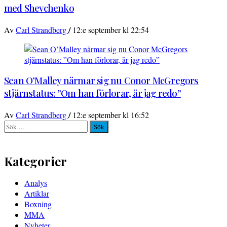
med Shevchenko
/
Av
Carl Strandberg
12:e september kl 22:54
Sean O’Malley närmar sig nu Conor McGregors
stjärnstatus: ”Om han förlorar, är jag redo”
/
Av
Carl Strandberg
12:e september kl 16:52
Sök
efter:
Kategorier
Analys
Artiklar
Boxning
MMA
Nyheter