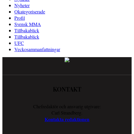
Nyheter
Okategoriserade
Profil
Svensk MMA
Tillbakablick
Tillbakablick
UFC
Veckosammanfattningar
KONTAKT
Chefredaktör och ansvarig utgivare:
Carl Strandberg.
Kontakta redaktionen