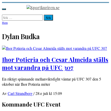
Hoppa
till
Sportkuriren.se
Primär
innehåll
meny
Sök
efter:
Hem
Dylan Budka
Ihor Potieria och Cesar Almeida ställs
mot varandra på UFC 307
En riktigt spännande mellanviktsfight väntar på UFC 307 den 5
oktober när Ihor Potieria möter
Av
Carl Strandberg
/
28:e juli kl 15:09
Kommande UFC Event