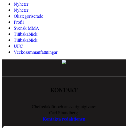
Nyheter
Nyheter
Okategoriserade
Profil
Svensk MMA
Tillbakablick
Tillbakablick
UFC
Veckosammanfattningar
KONTAKT
Chefredaktör och ansvarig utgivare:
Carl Strandberg.
Kontakta redaktionen