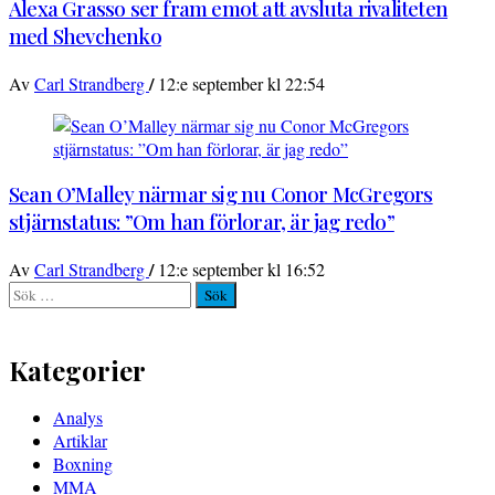
Alexa Grasso ser fram emot att avsluta rivaliteten
med Shevchenko
/
Av
Carl Strandberg
12:e september kl 22:54
Sean O’Malley närmar sig nu Conor McGregors
stjärnstatus: ”Om han förlorar, är jag redo”
/
Av
Carl Strandberg
12:e september kl 16:52
Sök
efter:
Kategorier
Analys
Artiklar
Boxning
MMA