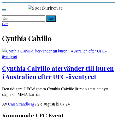
Hoppa
till
Sportkuriren.se
Primär
innehåll
meny
Sök
efter:
Hem
Cynthia Calvillo
Cynthia Calvillo återvänder till buren
i Australien efter UFC-äventyret
Den tidigare UFC-fightern Cynthia Calvillo är redo att ta ett nytt
steg i sin MMA-karriär
Av
Carl Strandberg
/
2:e augusti kl 07:24
Kommande UFC Event