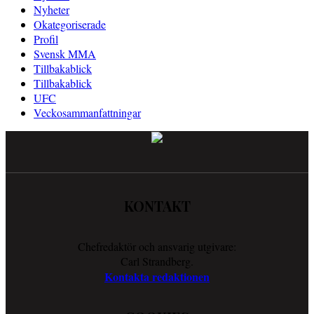
Nyheter
Okategoriserade
Profil
Svensk MMA
Tillbakablick
Tillbakablick
UFC
Veckosammanfattningar
KONTAKT
Chefredaktör och ansvarig utgivare:
Carl Strandberg.
Kontakta redaktionen