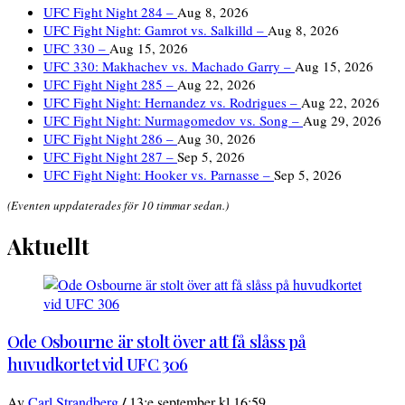
UFC Fight Night 284 –
Aug 8, 2026
UFC Fight Night: Gamrot vs. Salkilld –
Aug 8, 2026
UFC 330 –
Aug 15, 2026
UFC 330: Makhachev vs. Machado Garry –
Aug 15, 2026
UFC Fight Night 285 –
Aug 22, 2026
UFC Fight Night: Hernandez vs. Rodrigues –
Aug 22, 2026
UFC Fight Night: Nurmagomedov vs. Song –
Aug 29, 2026
UFC Fight Night 286 –
Aug 30, 2026
UFC Fight Night 287 –
Sep 5, 2026
UFC Fight Night: Hooker vs. Parnasse –
Sep 5, 2026
(Eventen uppdaterades för 10 timmar sedan.)
Aktuellt
Ode Osbourne är stolt över att få slåss på
huvudkortet vid UFC 306
/
Av
Carl Strandberg
13:e september kl 16:59