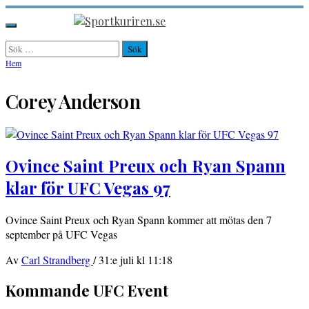
Hoppa
till
Sportkuriren.se
Primär
innehåll
meny
Sök
efter:
Hem
Corey Anderson
Ovince Saint Preux och Ryan Spann
klar för UFC Vegas 97
Ovince Saint Preux och Ryan Spann kommer att mötas den 7
september på UFC Vegas
Av
Carl Strandberg
/
31:e juli kl 11:18
Kommande UFC Event