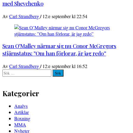
med Shevchenko
/
Av
Carl Strandberg
12:e september kl 22:54
Sean O’Malley närmar sig nu Conor McGregors
stjärnstatus: ”Om han förlorar, är jag redo”
/
Av
Carl Strandberg
12:e september kl 16:52
Sök
efter:
Kategorier
Analys
Artiklar
Boxning
MMA
Nyheter