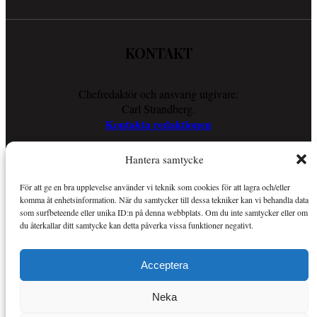
KONTAKT
Chefredaktör och ansvarig utgivare:
Carl Strandberg.
Kontakta redaktionen
Hantera samtycke
COOKIES
För att ge en bra upplevelse använder vi teknik som cookies för att lagra och/eller
komma åt enhetsinformation. När du samtycker till dessa tekniker kan vi behandla data
Läs vår Cookie Policy för att ta reda på vad vi gör för att förenkla
som surfbeteende eller unika ID:n på denna webbplats. Om du inte samtycker eller om
din läsupplevelse.
du återkallar ditt samtycke kan detta påverka vissa funktioner negativt.
Så använder vi cookies
Acceptera
OM SPORTKURIREN
Neka