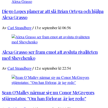
Diego Lopes planerar att slå Brian Ortega och hjälpa
Alexa Grasso
/
Av
Carl Strandberg
13:e september kl 06:56
Alexa Grasso ser fram emot att avsluta rivaliteten
med Shevchenko
/
Av
Carl Strandberg
12:e september kl 22:54
Sean O’Malley närmar sig nu Conor McGregors
stjärnstatus: ”Om han förlorar, är jag redo”