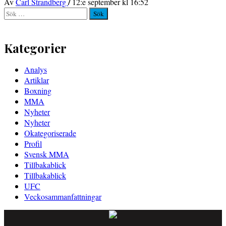
/
Av
Carl Strandberg
12:e september kl 16:52
Sök
efter:
Kategorier
Analys
Artiklar
Boxning
MMA
Nyheter
Nyheter
Okategoriserade
Profil
Svensk MMA
Tillbakablick
Tillbakablick
UFC
Veckosammanfattningar