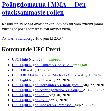
Poängdomarna i MMA — Den
otacksammaste rollen
Resultaten av MMA-matcher kan som bekant vara extremt jämna,
vilket gör poängdomarnas roll mycket viktig.
Av
Carl Strandberg
/
16:e juni kl 23:37
Kommande UFC Event
imorgon
UFC Fight Night 284 –
imorgon
UFC Fight Night: Gamrot vs. Salkilld –
UFC 330 –
Aug 15, 2026
UFC 330: Makhachev vs. Machado Garry –
Aug 15, 2026
UFC Fight Night 285 –
Aug 22, 2026
UFC Fight Night: Hernandez vs. Rodrigues –
Aug 22, 2026
UFC Fight Night: Nurmagomedov vs. Song –
Aug 29, 2026
UFC Fight Night 286 –
Aug 30, 2026
UFC Fight Night 287 –
Sep 5, 2026
UFC Fight Night: Hooker vs. Parnasse –
Sep 5, 2026