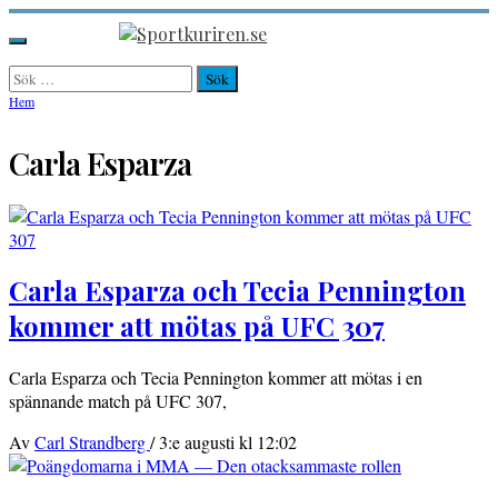
Hoppa
till
Sportkuriren.se
Primär
innehåll
meny
Sök
efter:
Hem
Carla Esparza
Carla Esparza och Tecia Pennington
kommer att mötas på UFC 307
Carla Esparza och Tecia Pennington kommer att mötas i en
spännande match på UFC 307,
Av
Carl Strandberg
/
3:e augusti kl 12:02