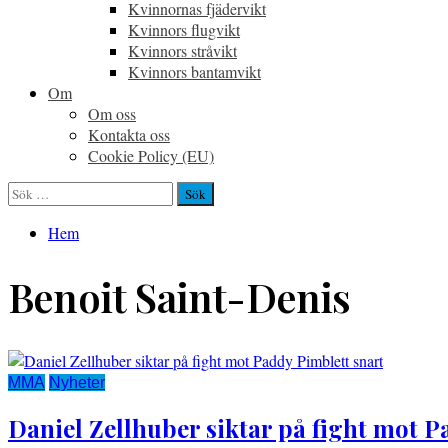
Kvinnornas fjädervikt
Kvinnors flugvikt
Kvinnors stråvikt
Kvinnors bantamvikt
Om
Om oss
Kontakta oss
Cookie Policy (EU)
Sök
efter:
Hem
Benoit Saint-Denis
MMA
Nyheter
Daniel Zellhuber siktar på fight mot P