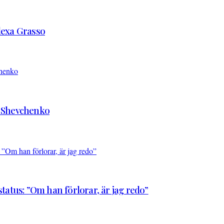
Alexa Grasso
d Shevchenko
atus: ”Om han förlorar, är jag redo”