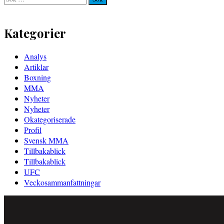
efter:
Kategorier
Analys
Artiklar
Boxning
MMA
Nyheter
Nyheter
Okategoriserade
Profil
Svensk MMA
Tillbakablick
Tillbakablick
UFC
Veckosammanfattningar