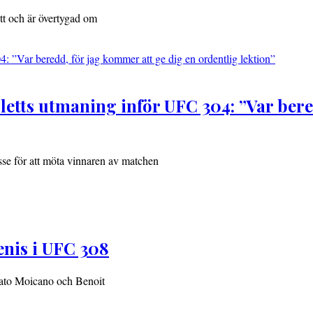
tt och är övertygad om
tts utmaning inför UFC 304: ”Var bered
sse för att möta vinnaren av matchen
nis i UFC 308
nato Moicano och Benoit