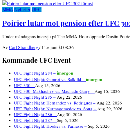
MMA
Nyheter
UFC
Poirier lutar mot pension efter UFC 30
Under måndagens intervju på The MMA Hour öppnade Dustin Poirier
Av
Carl Strandberg
/
11:e juni kl 08:36
Kommande UFC Event
imorgon
UFC Fight Night 284 –
imorgon
UFC Fight Night: Gamrot vs. Salkilld –
UFC 330 –
Aug 15, 2026
UFC 330: Makhachev vs. Machado Garry –
Aug 15, 2026
UFC Fight Night 285 –
Aug 22, 2026
UFC Fight Night: Hernandez vs. Rodrigues –
Aug 22, 2026
UFC Fight Night: Nurmagomedov vs. Song –
Aug 29, 2026
UFC Fight Night 286 –
Aug 30, 2026
UFC Fight Night 287 –
Sep 5, 2026
UFC Fight Night: Hooker vs. Parnasse –
Sep 5, 2026