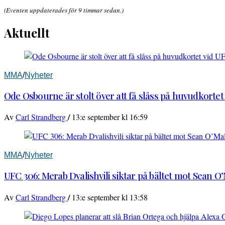
(Eventen uppdaterades för 9 timmar sedan.)
Aktuellt
MMA
/
Nyheter
Ode Osbourne är stolt över att få slåss på huvudkortet
/
Av
Carl Strandberg
13:e september kl 16:59
MMA
/
Nyheter
UFC 306: Merab Dvalishvili siktar på bältet mot Sean O
/
Av
Carl Strandberg
13:e september kl 13:58