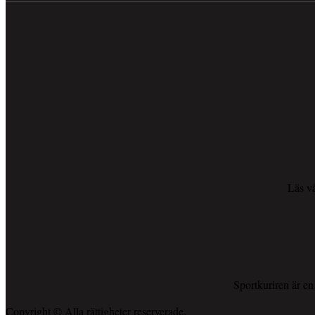
Läs vå
Sportkuriren är e
Copyright © Alla rättigheter reserverade.