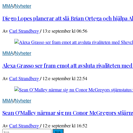
MMA
/
Nyheter
Diego Lopes planerar att slå Brian Ortega och hjälpa 
/
Av
Carl Strandberg
13:e september kl 06:56
MMA
/
Nyheter
Alexa Grasso ser fram emot att avsluta rivaliteten me
/
Av
Carl Strandberg
12:e september kl 22:54
MMA
/
Nyheter
Sean O’Malley närmar sig nu Conor McGregors stjärnst
/
Av
Carl Strandberg
12:e september kl 16:52
Sök