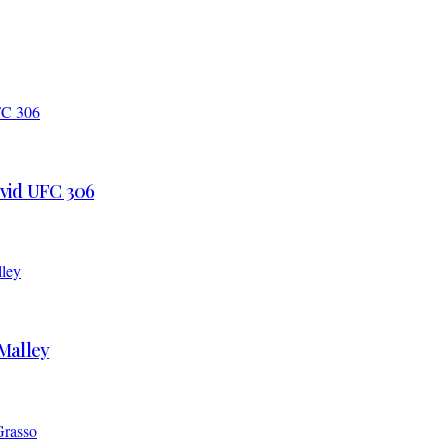
 vid UFC 306
’Malley