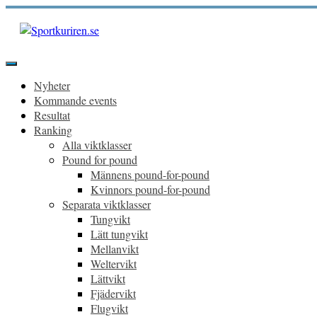
Hoppa
till
innehåll
Sportkuriren.se
Primär
meny
Nyheter
Kommande events
Resultat
Ranking
Alla viktklasser
Pound for pound
Männens pound-for-pound
Kvinnors pound-for-pound
Separata viktklasser
Tungvikt
Lätt tungvikt
Mellanvikt
Weltervikt
Lättvikt
Fjädervikt
Flugvikt