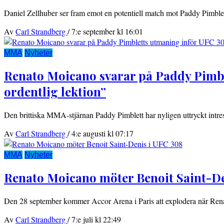
Daniel Zellhuber ser fram emot en potentiell match mot Paddy Pimble
Av
Carl Strandberg
/
7:e september kl 16:01
MMA
Nyheter
Renato Moicano svarar på Paddy Pimble
ordentlig lektion”
Den brittiska MMA-stjärnan Paddy Pimblett har nyligen uttryckt intre
Av
Carl Strandberg
/
4:e augusti kl 07:17
MMA
Nyheter
Renato Moicano möter Benoit Saint-De
Den 28 september kommer Accor Arena i Paris att explodera när Re
Av
Carl Strandberg
/
7:e juli kl 22:49