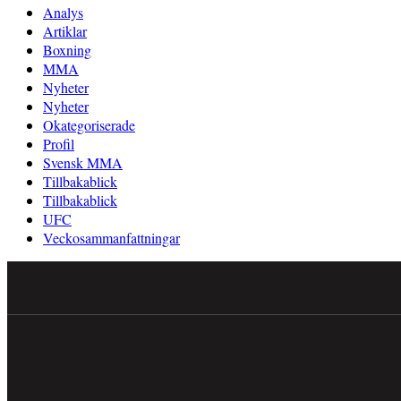
Analys
Artiklar
Boxning
MMA
Nyheter
Nyheter
Okategoriserade
Profil
Svensk MMA
Tillbakablick
Tillbakablick
UFC
Veckosammanfattningar