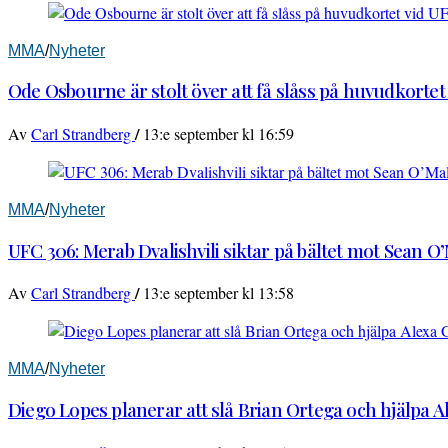
MMA
/
Nyheter
Ode Osbourne är stolt över att få slåss på huvudkortet
/
Av
Carl Strandberg
13:e september kl 16:59
MMA
/
Nyheter
UFC 306: Merab Dvalishvili siktar på bältet mot Sean O
/
Av
Carl Strandberg
13:e september kl 13:58
MMA
/
Nyheter
Diego Lopes planerar att slå Brian Ortega och hjälpa 