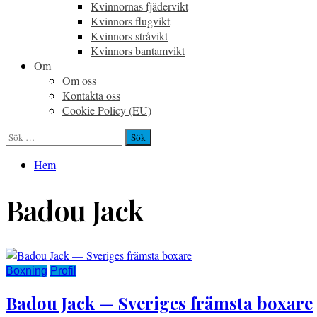
Kvinnornas fjädervikt
Kvinnors flugvikt
Kvinnors stråvikt
Kvinnors bantamvikt
Om
Om oss
Kontakta oss
Cookie Policy (EU)
Sök
efter:
Hem
Badou Jack
Boxning
Profil
Badou Jack — Sveriges främsta boxare