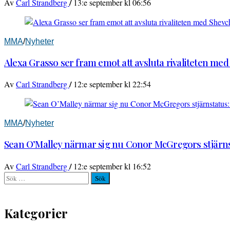
/
Av
Carl Strandberg
13:e september kl 06:56
MMA
/
Nyheter
Alexa Grasso ser fram emot att avsluta rivaliteten me
/
Av
Carl Strandberg
12:e september kl 22:54
MMA
/
Nyheter
Sean O’Malley närmar sig nu Conor McGregors stjärnst
/
Av
Carl Strandberg
12:e september kl 16:52
Sök
efter:
Kategorier