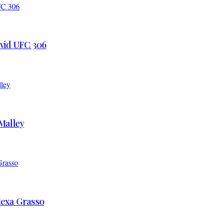
 vid UFC 306
’Malley
Alexa Grasso