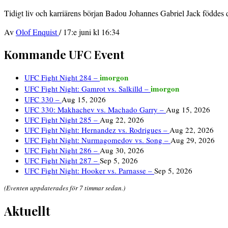
Tidigt liv och karriärens början Badou Johannes Gabriel Jack föddes 
Av
Olof Enquist
/
17:e juni kl 16:34
Kommande UFC Event
imorgon
UFC Fight Night 284 –
imorgon
UFC Fight Night: Gamrot vs. Salkilld –
UFC 330 –
Aug 15, 2026
UFC 330: Makhachev vs. Machado Garry –
Aug 15, 2026
UFC Fight Night 285 –
Aug 22, 2026
UFC Fight Night: Hernandez vs. Rodrigues –
Aug 22, 2026
UFC Fight Night: Nurmagomedov vs. Song –
Aug 29, 2026
UFC Fight Night 286 –
Aug 30, 2026
UFC Fight Night 287 –
Sep 5, 2026
UFC Fight Night: Hooker vs. Parnasse –
Sep 5, 2026
(Eventen uppdaterades för 7 timmar sedan.)
Aktuellt