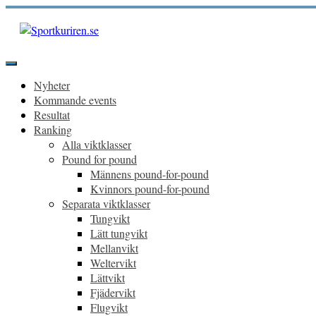
Hoppa
till
innehåll
Sportkuriren.se
Primär
meny
Nyheter
Kommande events
Resultat
Ranking
Alla viktklasser
Pound for pound
Männens pound-for-pound
Kvinnors pound-for-pound
Separata viktklasser
Tungvikt
Lätt tungvikt
Mellanvikt
Weltervikt
Lättvikt
Fjädervikt
Flugvikt