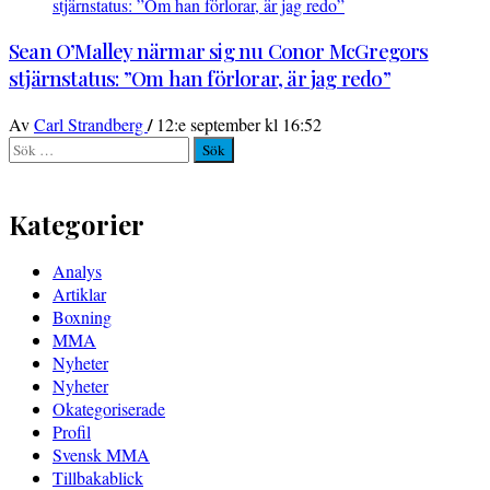
Sean O’Malley närmar sig nu Conor McGregors
stjärnstatus: ”Om han förlorar, är jag redo”
/
Av
Carl Strandberg
12:e september kl 16:52
Sök
efter:
Kategorier
Analys
Artiklar
Boxning
MMA
Nyheter
Nyheter
Okategoriserade
Profil
Svensk MMA
Tillbakablick