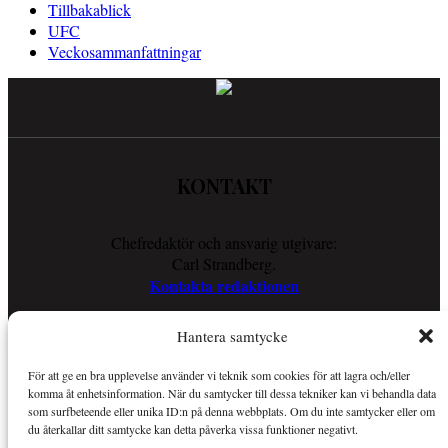
Tillbakablick
UFC
Veckosammanfattningar
KONTAKT
Chefredaktör och ansvarig utgivare:
Carl Strandberg.
Kontakta redaktionen
Hantera samtycke
COOKIES
För att ge en bra upplevelse använder vi teknik som cookies för att lagra och/eller
komma åt enhetsinformation. När du samtycker till dessa tekniker kan vi behandla data
Läs vår Cookie Policy för att ta reda på vad vi gör för att förenkla
som surfbeteende eller unika ID:n på denna webbplats. Om du inte samtycker eller om
din läsupplevelse.
du återkallar ditt samtycke kan detta påverka vissa funktioner negativt.
Så använder vi cookies