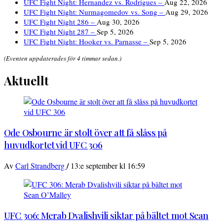
UFC Fight Night: Hernandez vs. Rodrigues –
Aug 22, 2026
UFC Fight Night: Nurmagomedov vs. Song –
Aug 29, 2026
UFC Fight Night 286 –
Aug 30, 2026
UFC Fight Night 287 –
Sep 5, 2026
UFC Fight Night: Hooker vs. Parnasse –
Sep 5, 2026
(Eventen uppdaterades för 4 timmar sedan.)
Aktuellt
Ode Osbourne är stolt över att få slåss på
huvudkortet vid UFC 306
/
Av
Carl Strandberg
13:e september kl 16:59
UFC 306: Merab Dvalishvili siktar på bältet mot Sean