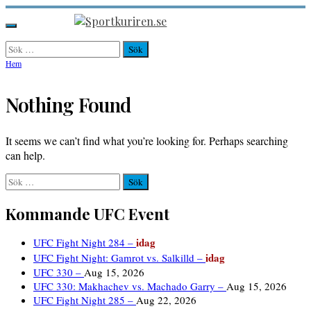
Hoppa
till
Sportkuriren.se
Primär
innehåll
meny
Sök
efter:
Hem
Nothing Found
It seems we can’t find what you’re looking for. Perhaps searching
can help.
Sök
efter:
Kommande UFC Event
idag
UFC Fight Night 284 –
idag
UFC Fight Night: Gamrot vs. Salkilld –
UFC 330 –
Aug 15, 2026
UFC 330: Makhachev vs. Machado Garry –
Aug 15, 2026
UFC Fight Night 285 –
Aug 22, 2026