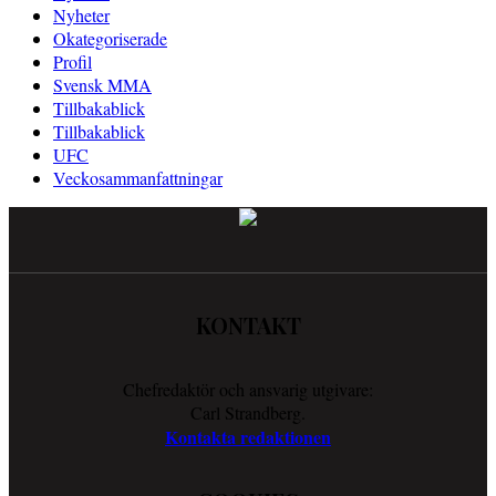
Nyheter
Okategoriserade
Profil
Svensk MMA
Tillbakablick
Tillbakablick
UFC
Veckosammanfattningar
KONTAKT
Chefredaktör och ansvarig utgivare:
Carl Strandberg.
Kontakta redaktionen