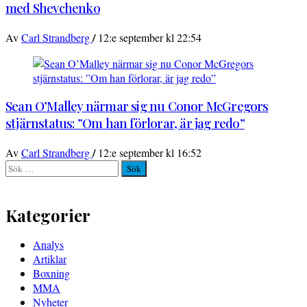
med Shevchenko
/
Av
Carl Strandberg
12:e september kl 22:54
Sean O’Malley närmar sig nu Conor McGregors
stjärnstatus: ”Om han förlorar, är jag redo”
/
Av
Carl Strandberg
12:e september kl 16:52
Sök
efter:
Kategorier
Analys
Artiklar
Boxning
MMA
Nyheter