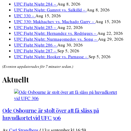
UFC Fight Night 284 –
Aug 8, 2026
UFC Fight Night: Gamrot vs. Salkilld –
Aug 8, 2026
UFC 330 –
Aug 15, 2026
UFC 330: Makhachev vs. Machado Garry –
Aug 15, 2026
UFC Fight Night 285 –
Aug 22, 2026
UFC Fight Night: Hernandez vs. Rodrigues –
Aug 22, 2026
UFC Fight Night: Nurmagomedov vs. Song –
Aug 29, 2026
UFC Fight Night 286 –
Aug 30, 2026
UFC Fight Night 287 –
Sep 5, 2026
UFC Fight Night: Hooker vs. Parnasse –
Sep 5, 2026
(Eventen uppdaterades för 7 minuter sedan.)
Aktuellt
Ode Osbourne är stolt över att få slåss på
huvudkortet vid UFC 306
/
Av
Carl Strandberg
13:e september kl 16:59