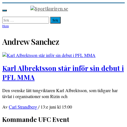
Hoppa
till
Sportkuriren.se
Primär
innehåll
meny
Sök
efter:
Hem
Andrew Sanchez
Karl Albrektsson står inför sin debut i
PFL MMA
Den svenske lätt tungviktaren Karl Albrektsson, som tidigare har
tävlat i organisationer som Rizin och
Av
Carl Strandberg
/
13:e juni kl 15:00
Kommande UFC Event