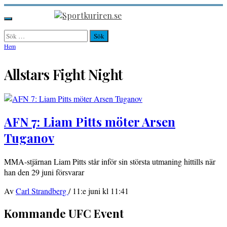
Hoppa
till
Sportkuriren.se
Primär
innehåll
meny
Sök
efter:
Hem
Allstars Fight Night
AFN 7: Liam Pitts möter Arsen
Tuganov
MMA-stjärnan Liam Pitts står inför sin största utmaning hittills när
han den 29 juni försvarar
Av
Carl Strandberg
/
11:e juni kl 11:41
Kommande UFC Event