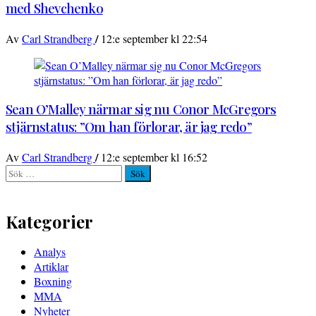
med Shevchenko
/
Av
Carl Strandberg
12:e september kl 22:54
Sean O’Malley närmar sig nu Conor McGregors
stjärnstatus: ”Om han förlorar, är jag redo”
/
Av
Carl Strandberg
12:e september kl 16:52
Sök
efter:
Kategorier
Analys
Artiklar
Boxning
MMA
Nyheter