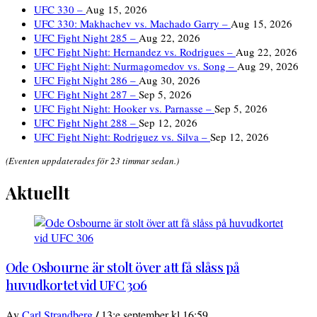
UFC 330 –
Aug 15, 2026
UFC 330: Makhachev vs. Machado Garry –
Aug 15, 2026
UFC Fight Night 285 –
Aug 22, 2026
UFC Fight Night: Hernandez vs. Rodrigues –
Aug 22, 2026
UFC Fight Night: Nurmagomedov vs. Song –
Aug 29, 2026
UFC Fight Night 286 –
Aug 30, 2026
UFC Fight Night 287 –
Sep 5, 2026
UFC Fight Night: Hooker vs. Parnasse –
Sep 5, 2026
UFC Fight Night 288 –
Sep 12, 2026
UFC Fight Night: Rodriguez vs. Silva –
Sep 12, 2026
(Eventen uppdaterades för 23 timmar sedan.)
Aktuellt
Ode Osbourne är stolt över att få slåss på
huvudkortet vid UFC 306
/
Av
Carl Strandberg
13:e september kl 16:59