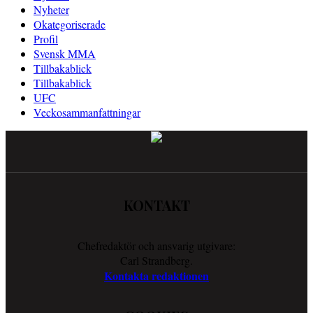
Nyheter
Okategoriserade
Profil
Svensk MMA
Tillbakablick
Tillbakablick
UFC
Veckosammanfattningar
KONTAKT
Chefredaktör och ansvarig utgivare:
Carl Strandberg.
Kontakta redaktionen