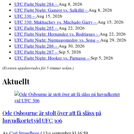
UFC Fight Night 284 –
Aug 8, 2026
UFC Fight Night: Gamrot vs. Salkilld –
Aug 8, 2026
UFC 330 –
Aug 15, 2026
UFC 330: Makhachev vs. Machado Garry –
Aug 15, 2026
UFC Fight Night 285 –
Aug 22, 2026
UFC Fight Night: Hernandez vs. Rodrigues –
Aug 22, 2026
UFC Fight Night: Nurmagomedov vs. Song –
Aug 29, 2026
UFC Fight Night 286 –
Aug 30, 2026
UFC Fight Night 287 –
Sep 5, 2026
UFC Fight Night: Hooker vs. Parnasse –
Sep 5, 2026
(Eventen uppdaterades för 5 timmar sedan.)
Aktuellt
Ode Osbourne är stolt över att få slåss på
huvudkortet vid UFC 306
/
Av
Carl Strandberg
13:e september kl 16:59