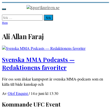
Hoppa
till
Sportkuriren.se
Primär
innehåll
meny
Sök
efter:
Hem
Ali Allan Faraj
Svenska MMA Podcasts —
Redaktionens favoriter
För oss som älskar kampsport är svenska MMA-podcasts som en
källa till både kunskap och
Av
Olof Enquist
/
14:e juni kl 13:30
Kommande UFC Event