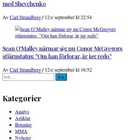
med Shevchenko
/
Av
Carl Strandberg
12:e september kl 22:54
Sean O’Malley närmar sig nu Conor McGregors
stjärnstatus: ”Om han förlorar, är jag redo”
/
Av
Carl Strandberg
12:e september kl 16:52
Sök
efter:
Kategorier
Analys
Artiklar
Boxning
MMA
Nyheter