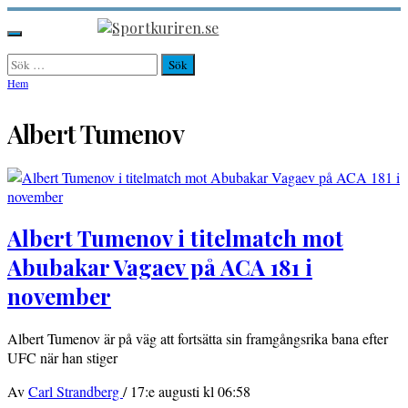
Hoppa
till
Sportkuriren.se
Primär
innehåll
meny
Sök
efter:
Hem
Albert Tumenov
Albert Tumenov i titelmatch mot
Abubakar Vagaev på ACA 181 i
november
Albert Tumenov är på väg att fortsätta sin framgångsrika bana efter
UFC när han stiger
Av
Carl Strandberg
/
17:e augusti kl 06:58