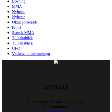
Boxning
MMA
Nyheter
Nyheter
Okategoriserade
Profil
Svensk MMA
Tillbakablick
Tillbakablick
UFC
Veckosammanfattningar
KONTAKT
Chefredaktör och ansvarig utgivare:
Carl Strandberg.
Kontakta redaktionen