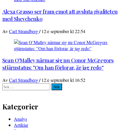
Alexa Grasso ser fram emot att avsluta rivaliteten
med Shevchenko
/
Av
Carl Strandberg
12:e september kl 22:54
Sean O’Malley närmar sig nu Conor McGregors
stjärnstatus: ”Om han förlorar, är jag redo”
/
Av
Carl Strandberg
12:e september kl 16:52
Sök
efter:
Kategorier
Analys
Artiklar