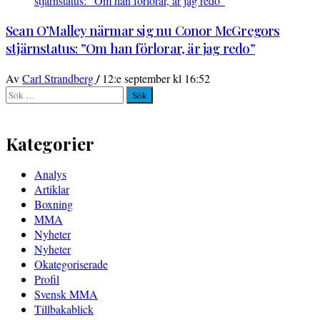
Sean O’Malley närmar sig nu Conor McGregors
stjärnstatus: ”Om han förlorar, är jag redo”
/
Av
Carl Strandberg
12:e september kl 16:52
Sök
efter:
Kategorier
Analys
Artiklar
Boxning
MMA
Nyheter
Nyheter
Okategoriserade
Profil
Svensk MMA
Tillbakablick