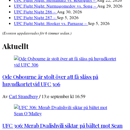
UFC Fight Night: Hernandez vs. Rodrigues –
Aug 22, 2026
UFC Fight Night: Nurmagomedov vs. Song –
Aug 29, 2026
UFC Fight Night 286 –
Aug 30, 2026
UFC Fight Night 287 –
Sep 5, 2026
UFC Fight Night: Hooker vs. Parnasse –
Sep 5, 2026
(Eventen uppdaterades för 6 timmar sedan.)
Aktuellt
Ode Osbourne är stolt över att få slåss på
huvudkortet vid UFC 306
/
Av
Carl Strandberg
13:e september kl 16:59
UFC 306: Merab Dvalishvili siktar på bältet mot Sean