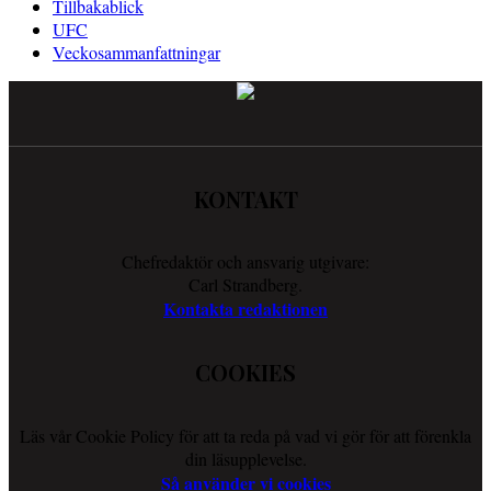
Tillbakablick
UFC
Veckosammanfattningar
KONTAKT
Chefredaktör och ansvarig utgivare:
Carl Strandberg.
Kontakta redaktionen
COOKIES
Läs vår Cookie Policy för att ta reda på vad vi gör för att förenkla
din läsupplevelse.
Så använder vi cookies