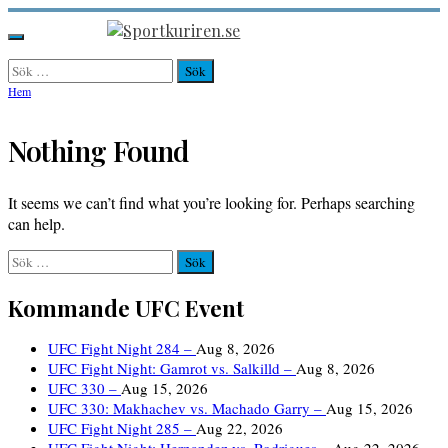
Hoppa
till
Sportkuriren.se
Primär
innehåll
meny
Sök
efter:
Hem
Nothing Found
It seems we can’t find what you’re looking for. Perhaps searching
can help.
Sök
efter:
Kommande UFC Event
UFC Fight Night 284 –
Aug 8, 2026
UFC Fight Night: Gamrot vs. Salkilld –
Aug 8, 2026
UFC 330 –
Aug 15, 2026
UFC 330: Makhachev vs. Machado Garry –
Aug 15, 2026
UFC Fight Night 285 –
Aug 22, 2026