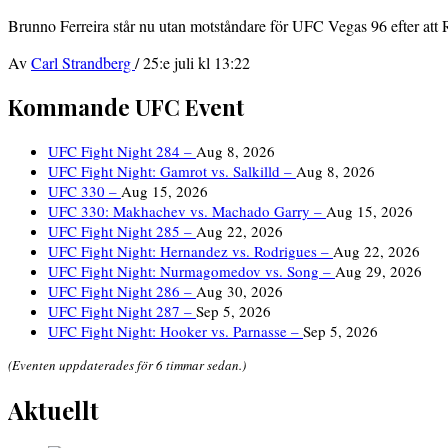
Brunno Ferreira står nu utan motståndare för UFC Vegas 96 efter at
Av
Carl Strandberg
/
25:e juli kl 13:22
Kommande UFC Event
UFC Fight Night 284 –
Aug 8, 2026
UFC Fight Night: Gamrot vs. Salkilld –
Aug 8, 2026
UFC 330 –
Aug 15, 2026
UFC 330: Makhachev vs. Machado Garry –
Aug 15, 2026
UFC Fight Night 285 –
Aug 22, 2026
UFC Fight Night: Hernandez vs. Rodrigues –
Aug 22, 2026
UFC Fight Night: Nurmagomedov vs. Song –
Aug 29, 2026
UFC Fight Night 286 –
Aug 30, 2026
UFC Fight Night 287 –
Sep 5, 2026
UFC Fight Night: Hooker vs. Parnasse –
Sep 5, 2026
(Eventen uppdaterades för 6 timmar sedan.)
Aktuellt