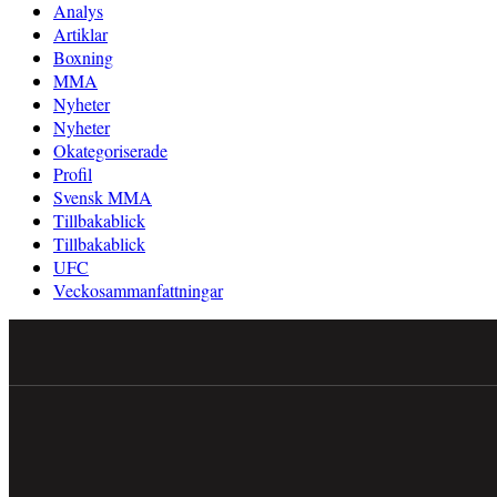
Analys
Artiklar
Boxning
MMA
Nyheter
Nyheter
Okategoriserade
Profil
Svensk MMA
Tillbakablick
Tillbakablick
UFC
Veckosammanfattningar