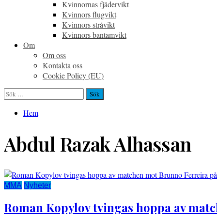
Kvinnornas fjädervikt
Kvinnors flugvikt
Kvinnors stråvikt
Kvinnors bantamvikt
Om
Om oss
Kontakta oss
Cookie Policy (EU)
Sök
efter:
Hem
Abdul Razak Alhassan
MMA
Nyheter
Roman Kopylov tvingas hoppa av matc