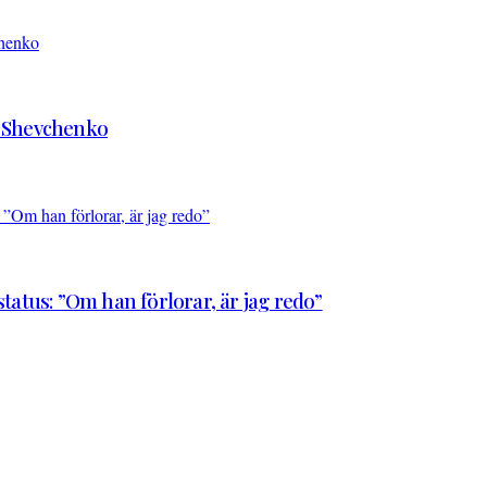
d Shevchenko
atus: ”Om han förlorar, är jag redo”