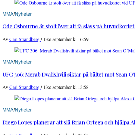
MMA
/
Nyheter
Ode Osbourne är stolt över att få slåss på huvudkortet
/
Av
Carl Strandberg
13:e september kl 16:59
MMA
/
Nyheter
UFC 306: Merab Dvalishvili siktar på bältet mot Sean O
/
Av
Carl Strandberg
13:e september kl 13:58
MMA
/
Nyheter
Diego Lopes planerar att slå Brian Ortega och hjälpa 