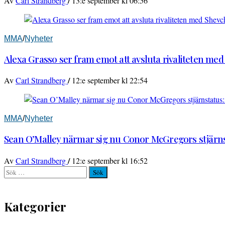
/
Av
Carl Strandberg
13:e september kl 06:56
MMA
/
Nyheter
Alexa Grasso ser fram emot att avsluta rivaliteten me
/
Av
Carl Strandberg
12:e september kl 22:54
MMA
/
Nyheter
Sean O’Malley närmar sig nu Conor McGregors stjärnst
/
Av
Carl Strandberg
12:e september kl 16:52
Sök
efter:
Kategorier