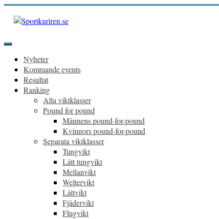
Hoppa
till
innehåll
Sportkuriren.se
Primär
meny
Nyheter
Kommande events
Resultat
Ranking
Alla viktklasser
Pound for pound
Männens pound-for-pound
Kvinnors pound-for-pound
Separata viktklasser
Tungvikt
Lätt tungvikt
Mellanvikt
Weltervikt
Lättvikt
Fjädervikt
Flugvikt