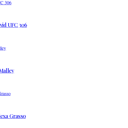
 vid UFC 306
’Malley
Alexa Grasso