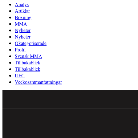
Analys
Artiklar
Boxning
MMA
Nyheter
Nyheter
Okategoriserade
Profil
Svensk MMA
Tillbakablick
Tillbakablick
UFC
Veckosammanfattningar