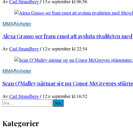
/
Av
Carl Strandberg
13:e september kl 06:56
MMA
/
Nyheter
Alexa Grasso ser fram emot att avsluta rivaliteten me
/
Av
Carl Strandberg
12:e september kl 22:54
MMA
/
Nyheter
Sean O’Malley närmar sig nu Conor McGregors stjärnst
/
Av
Carl Strandberg
12:e september kl 16:52
Sök
efter:
Kategorier