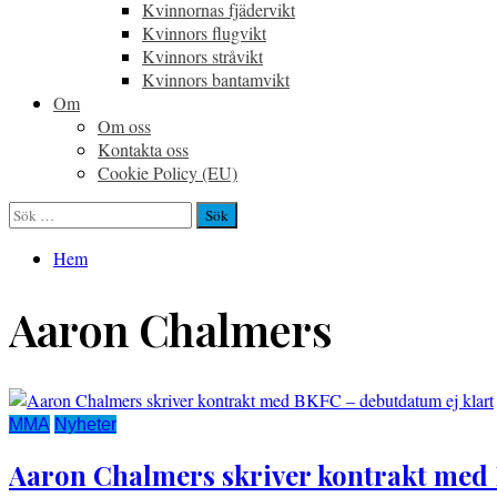
Kvinnornas fjädervikt
Kvinnors flugvikt
Kvinnors stråvikt
Kvinnors bantamvikt
Om
Om oss
Kontakta oss
Cookie Policy (EU)
Sök
efter:
Hem
Aaron Chalmers
MMA
Nyheter
Aaron Chalmers skriver kontrakt med 