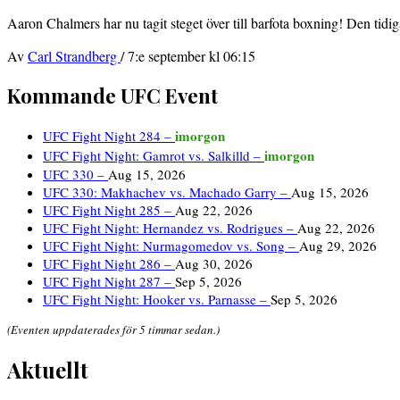
Aaron Chalmers har nu tagit steget över till barfota boxning! Den tidi
Av
Carl Strandberg
/
7:e september kl 06:15
Kommande UFC Event
imorgon
UFC Fight Night 284 –
imorgon
UFC Fight Night: Gamrot vs. Salkilld –
UFC 330 –
Aug 15, 2026
UFC 330: Makhachev vs. Machado Garry –
Aug 15, 2026
UFC Fight Night 285 –
Aug 22, 2026
UFC Fight Night: Hernandez vs. Rodrigues –
Aug 22, 2026
UFC Fight Night: Nurmagomedov vs. Song –
Aug 29, 2026
UFC Fight Night 286 –
Aug 30, 2026
UFC Fight Night 287 –
Sep 5, 2026
UFC Fight Night: Hooker vs. Parnasse –
Sep 5, 2026
(Eventen uppdaterades för 5 timmar sedan.)
Aktuellt