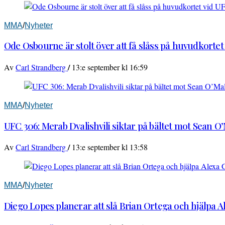
MMA
/
Nyheter
Ode Osbourne är stolt över att få slåss på huvudkortet
/
Av
Carl Strandberg
13:e september kl 16:59
MMA
/
Nyheter
UFC 306: Merab Dvalishvili siktar på bältet mot Sean O
/
Av
Carl Strandberg
13:e september kl 13:58
MMA
/
Nyheter
Diego Lopes planerar att slå Brian Ortega och hjälpa 