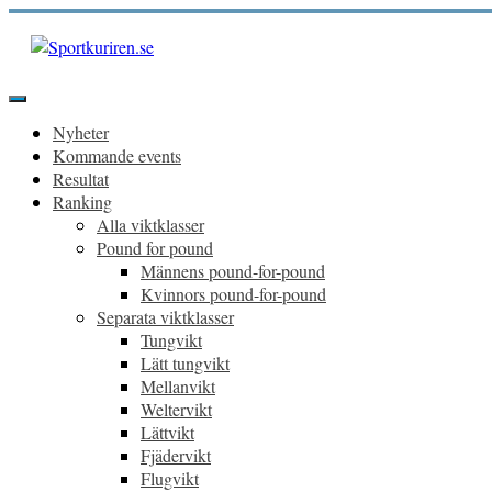
Hoppa
till
innehåll
Sportkuriren.se
Primär
meny
Nyheter
Kommande events
Resultat
Ranking
Alla viktklasser
Pound for pound
Männens pound-for-pound
Kvinnors pound-for-pound
Separata viktklasser
Tungvikt
Lätt tungvikt
Mellanvikt
Weltervikt
Lättvikt
Fjädervikt
Flugvikt