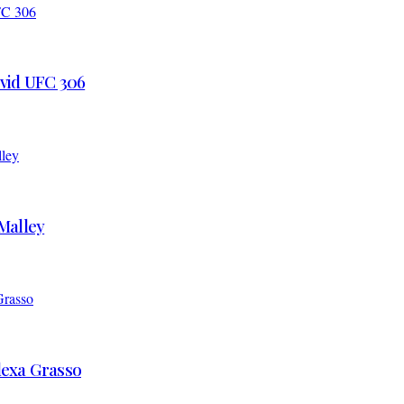
 vid UFC 306
’Malley
Alexa Grasso