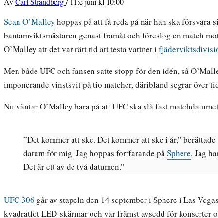
Av
Carl Strandberg
/
11:e juni kl 10:00
Sean O’Malley
hoppas på att få reda på när han ska försvara si
bantamviktsmästaren genast framåt och föreslog en match mo
O’Malley att det var rätt tid att testa vattnet i
fjäderviktsdivis
Men både UFC och fansen satte stopp för den idén, så O’Malley
imponerande vinstsvit på tio matcher, däribland segrar över t
Nu väntar O’Malley bara på att UFC ska slå fast matchdatumet o
”Det kommer att ske. Det kommer att ske i år,” berättade
datum för mig. Jag hoppas fortfarande på
Sphere
. Jag ha
Det är ett av de två datumen.”
UFC 306
går av stapeln den 14 september i Sphere i Las Vegas
kvadratfot LED-skärmar och var främst avsedd för konserter 