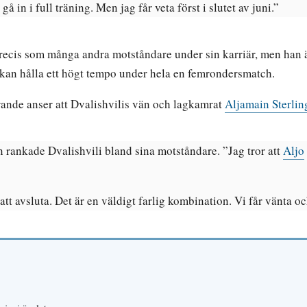
å in i full träning. Men jag får veta först i slutet av juni.”
recis som många andra motståndare under sin karriär, men han är
 kan hålla ett högt tempo under hela en femrondersmatch.
rande anser att Dvalishvilis vän och lagkamrat
Aljamain Sterlin
n rankade Dvalishvili bland sina motståndare. ”Jag tror att
Aljo
att avsluta. Det är en väldigt farlig kombination. Vi får vänta oc