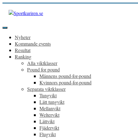
Hoppa
till
innehåll
Sportkuriren.se
Primär
meny
Nyheter
Kommande events
Resultat
Ranking
Alla viktklasser
Pound for pound
Männens pound-for-pound
Kvinnors pound-for-pound
Separata viktklasser
Tungvikt
Lätt tungvikt
Mellanvikt
Weltervikt
Lättvikt
Fjädervikt
Flugvikt