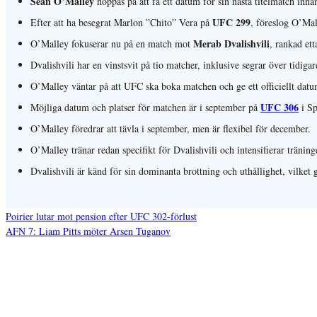
Sean O’Malley
hoppas på att få ett datum för sin nästa titelmatch innan
UFC 299
Efter att ha besegrat Marlon ”Chito” Vera på
, föreslog O’Mal
Merab Dvalishvili
O’Malley fokuserar nu på en match mot
, rankad ett
Dvalishvili har en vinstsvit på tio matcher, inklusive segrar över tidi
O’Malley väntar på att UFC ska boka matchen och ge ett officiellt datu
UFC 306
Möjliga datum och platser för matchen är i september på
i Sp
O’Malley föredrar att tävla i september, men är flexibel för december.
O’Malley tränar redan specifikt för Dvalishvili och intensifierar träninge
Dvalishvili är känd för sin dominanta brottning och uthållighet, vilket 
Poirier lutar mot pension efter UFC 302-förlust
AFN 7: Liam Pitts möter Arsen Tuganov
Inläggsnavigering