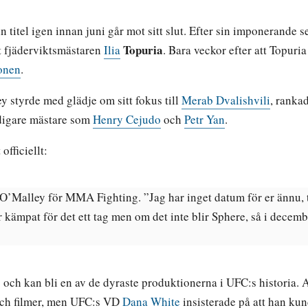
n titel igen innan juni går mot sitt slut. Efter sin imponerande 
Topuria
t fjäderviktsmästaren
Ilia
. Bara veckor efter att Topuri
ionen
.
 styrde med glädje om sitt fokus till
Merab Dvalishvili
, rankad
idigare mästare som
Henry Cejudo
och
Petr Yan
.
fficiellt:
 O’Malley för MMA Fighting. ”Jag har inget datum för er ännu, 
r kämpat för det ett tag men om det inte blir Sphere, så i december
 och kan bli en av de dyraste produktionerna i UFC:s historia. 
och filmer, men UFC:s VD
Dana White
insisterade på att han ku