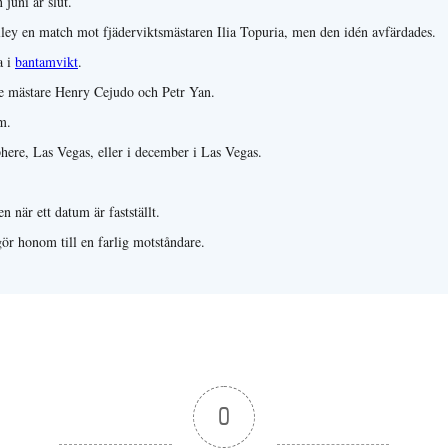
 juni är slut.
ley en match mot fjäderviktsmästaren Ilia Topuria, men den idén avfärdades.
a i
bantamvikt
.
gare mästare Henry Cejudo och Petr Yan.
m.
here, Las Vegas, eller i december i Las Vegas.
n när ett datum är fastställt.
gör honom till en farlig motståndare.
0