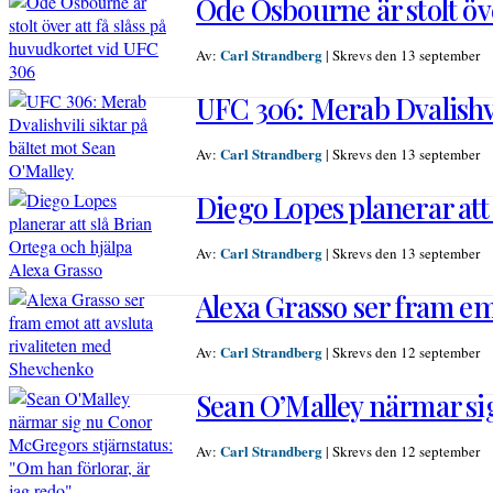
Ode Osbourne är stolt öve
Carl Strandberg
Av:
|
Skrevs den 13 september
UFC 306: Merab Dvalishvi
Carl Strandberg
Av:
|
Skrevs den 13 september
Diego Lopes planerar att
Carl Strandberg
Av:
|
Skrevs den 13 september
Alexa Grasso ser fram em
Carl Strandberg
Av:
|
Skrevs den 12 september
Sean O’Malley närmar sig
Carl Strandberg
Av:
|
Skrevs den 12 september