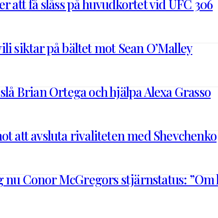
r att få slåss på huvudkortet vid UFC 306
li siktar på bältet mot Sean O’Malley
 slå Brian Ortega och hjälpa Alexa Grasso
ot att avsluta rivaliteten med Shevchenko
 nu Conor McGregors stjärnstatus: ”Om ha