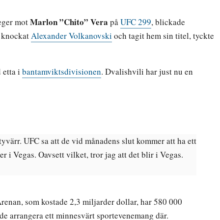
Marlon ”Chito” Vera
seger mot
på
UFC 299
, blickade
a knockat
Alexander Volkanovski
och tagit hem sin titel, tyckte
 etta i
bantamviktsdivisionen
. Dvalishvili har just nu en
tyvärr. UFC sa att de vid månadens slut kommer att ha ett
 i Vegas. Oavsett vilket, tror jag att det blir i Vegas.
Arenan, som kostade 2,3 miljarder dollar, har 580 000
nde arrangera ett minnesvärt sportevenemang där.