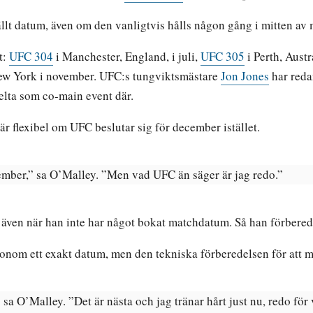
llt datum, även om den vanligtvis hålls någon gång i mitten av 
t:
UFC 304
i Manchester, England, i juli,
UFC 305
i Perth, Austr
ew York i november. UFC:s tungviktsmästare
Jon Jones
har redan
elta som co-main event där.
 är flexibel om UFC beslutar sig för december istället.
ecember,” sa O’Malley. ”Men vad UFC än säger är jag redo.”
, även när han inte har något bokat matchdatum. Så han förberede
onom ett exakt datum, men den tekniska förberedelsen för att m
sa O’Malley. ”Det är nästa och jag tränar hårt just nu, redo för 