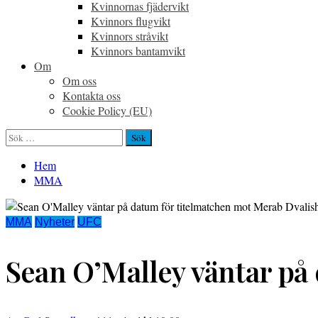
Kvinnornas fjädervikt
Kvinnors flugvikt
Kvinnors stråvikt
Kvinnors bantamvikt
Om
Om oss
Kontakta oss
Cookie Policy (EU)
Sök
efter:
Hem
MMA
MMA
Nyheter
UFC
Sean O’Malley väntar på