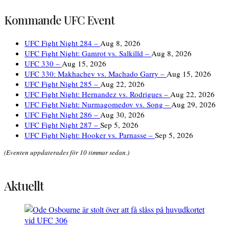
Kommande UFC Event
UFC Fight Night 284 –
Aug 8, 2026
UFC Fight Night: Gamrot vs. Salkilld –
Aug 8, 2026
UFC 330 –
Aug 15, 2026
UFC 330: Makhachev vs. Machado Garry –
Aug 15, 2026
UFC Fight Night 285 –
Aug 22, 2026
UFC Fight Night: Hernandez vs. Rodrigues –
Aug 22, 2026
UFC Fight Night: Nurmagomedov vs. Song –
Aug 29, 2026
UFC Fight Night 286 –
Aug 30, 2026
UFC Fight Night 287 –
Sep 5, 2026
UFC Fight Night: Hooker vs. Parnasse –
Sep 5, 2026
(Eventen uppdaterades för 10 timmar sedan.)
Aktuellt