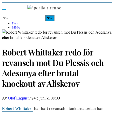
Hoppa
till
Sportkuriren.se
Primär
innehåll
meny
Sök
efter:
Hem
MMA
Robert Whittaker redo för
revansch mot Du Plessis och
Adesanya efter brutal
knockout av Aliskerov
Av
Olof Enquist
/
24:e juni kl 08:00
Robert Whittaker
har haft revansch i tankarna sedan han