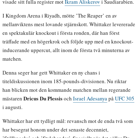
visade sitt fulla register mot
Ikram Aliskerov
i Saudiarabien.
I Kingdom Arena i Riyadh, mötte ’The Reaper’ en av
mellanviktens mest lovande stjärnskott. Whittaker levererade
en spektakulär knockout i första ronden, där han först
träffade med en högerkrok och följde upp med en knockout-
inducerande uppercut, allt inom de första två minuterna av
matchen.
Denna seger har gett Whittaker en ny chans i
titeldiskussionen inom 185-pounds-divisionen. Nu riktar
han blicken mot den kommande matchen mellan regerande
Dricus Du Plessis
mästaren
och
Israel Adesanya
på
UFC 305
i augusti.
Whittaker har ett tydligt mål: revansch mot de enda två som
har besegrat honom under det senaste decenniet,