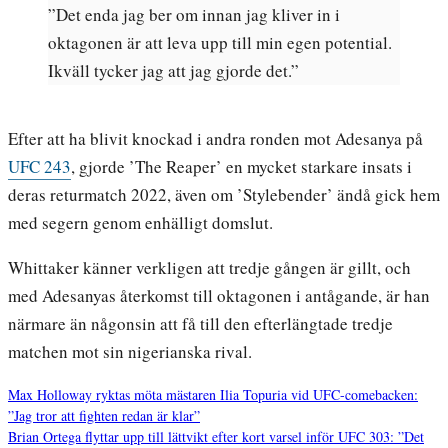
”Det enda jag ber om innan jag kliver in i
oktagonen är att leva upp till min egen potential.
Ikväll tycker jag att jag gjorde det.”
Efter att ha blivit knockad i andra ronden mot Adesanya på
UFC 243
, gjorde ’The Reaper’ en mycket starkare insats i
deras returmatch 2022, även om ’Stylebender’ ändå gick hem
med segern genom enhälligt domslut.
Whittaker känner verkligen att tredje gången är gillt, och
med Adesanyas återkomst till oktagonen i antågande, är han
närmare än någonsin att få till den efterlängtade tredje
matchen mot sin nigerianska rival.
Max Holloway ryktas möta mästaren Ilia Topuria vid UFC-comebacken:
”Jag tror att fighten redan är klar”
Inläggsnavigering
Brian Ortega flyttar upp till lättvikt efter kort varsel inför UFC 303: ”Det