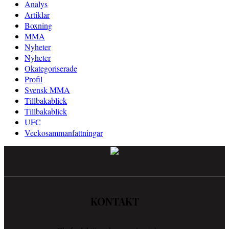
Analys
Artiklar
Boxning
MMA
Nyheter
Nyheter
Okategoriserade
Profil
Svensk MMA
Tillbakablick
Tillbakablick
UFC
Veckosammanfattningar
KONTAKT