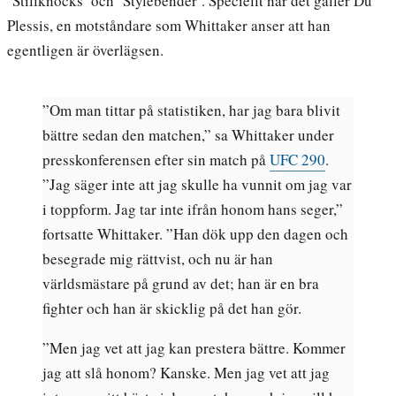
’Stillknocks’ och ’Stylebender’. Speciellt när det gäller Du
Plessis, en motståndare som Whittaker anser att han
egentligen är överlägsen.
”Om man tittar på statistiken, har jag bara blivit
bättre sedan den matchen,” sa Whittaker under
presskonferensen efter sin match på
UFC 290
.
”Jag säger inte att jag skulle ha vunnit om jag var
i toppform. Jag tar inte ifrån honom hans seger,”
fortsatte Whittaker. ”Han dök upp den dagen och
besegrade mig rättvist, och nu är han
världsmästare på grund av det; han är en bra
fighter och han är skicklig på det han gör.
”Men jag vet att jag kan prestera bättre. Kommer
jag att slå honom? Kanske. Men jag vet att jag