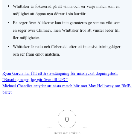
Whittaker är fokuserad på att vinna och ser varje match som en
möjlighet att öppna nya dörrar i sin karriär.
En seger över Aliskerov kan inte garanteras ge samma vikt som
en seger över Chimaev, men Whittaker tror att vinster leder till
fler möjligheter.
Whittaker är redo och förberedd efter ett intensivt träningsläger
och ser fram emot matchen.
Ryan Garcia har fått ett års avstängning för misslyckat dopningstest:
”Boxning suger, jag går över till UFC”
Inläggsnavigering
Michael Chandler antyder att nästa match blir mot Max Holloway om BMF-
bältet
0
Betygsätt artikeln