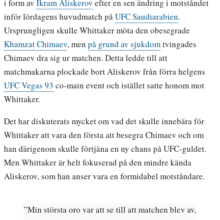
i form av
Ikram Aliskerov
efter en sen ändring i motståndet
inför lördagens huvudmatch på
UFC Saudiarabien
.
Ursprungligen skulle Whittaker möta den obesegrade
Khamzat Chimaev
, men
på grund av sjukdom
tvingades
Chimaev dra sig ur matchen. Detta ledde till att
matchmakarna plockade bort Aliskerov från förra helgens
UFC Vegas 93
co-main event och istället satte honom mot
Whittaker.
Det har diskuterats mycket om vad det skulle innebära för
Whittaker att vara den första att besegra Chimaev och om
han därigenom skulle förtjäna en ny chans på UFC-guldet.
Men Whittaker är helt fokuserad på den mindre kända
Aliskerov, som han anser vara en formidabel motståndare.
”Min största oro var att se till att matchen blev av,