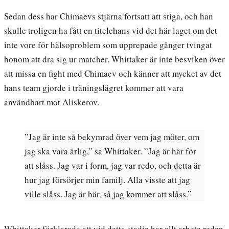
Sedan dess har Chimaevs stjärna fortsatt att stiga, och han
skulle troligen ha fått en titelchans vid det här laget om det
inte vore för hälsoproblem som upprepade gånger tvingat
honom att dra sig ur matcher. Whittaker är inte besviken över
att missa en fight med Chimaev och känner att mycket av det
hans team gjorde i träningslägret kommer att vara
användbart mot Aliskerov.
”Jag är inte så bekymrad över vem jag möter, om
jag ska vara ärlig,” sa Whittaker. ”Jag är här för
att slåss. Jag var i form, jag var redo, och detta är
hur jag försörjer min familj. Alla visste att jag
ville slåss. Jag är här, så jag kommer att slåss.”
Whittaker förklarade att vid detta stadie har allt arbete redan