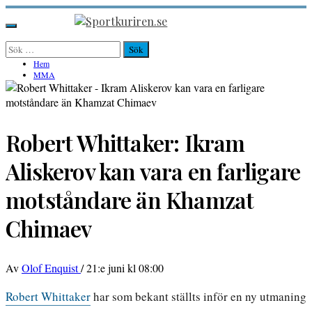
Hoppa
till
Sportkuriren.se
Primär
innehåll
meny
Sök
efter:
Hem
MMA
Robert Whittaker: Ikram
Aliskerov kan vara en farligare
motståndare än Khamzat
Chimaev
Av
Olof Enquist
/
21:e juni kl 08:00
Robert Whittaker
har som bekant ställts inför en ny utmaning