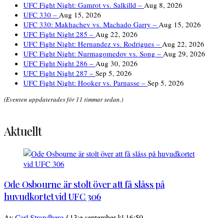
UFC Fight Night: Gamrot vs. Salkilld –
Aug 8, 2026
UFC 330 –
Aug 15, 2026
UFC 330: Makhachev vs. Machado Garry –
Aug 15, 2026
UFC Fight Night 285 –
Aug 22, 2026
UFC Fight Night: Hernandez vs. Rodrigues –
Aug 22, 2026
UFC Fight Night: Nurmagomedov vs. Song –
Aug 29, 2026
UFC Fight Night 286 –
Aug 30, 2026
UFC Fight Night 287 –
Sep 5, 2026
UFC Fight Night: Hooker vs. Parnasse –
Sep 5, 2026
(Eventen uppdaterades för 11 timmar sedan.)
Aktuellt
Ode Osbourne är stolt över att få slåss på
huvudkortet vid UFC 306
/
Av
Carl Strandberg
13:e september kl 16:59