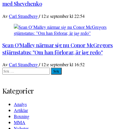
med Shevchenko
/
Av
Carl Strandberg
12:e september kl 22:54
Sean O’Malley närmar sig nu Conor McGregors
stjärnstatus: ”Om han förlorar, är jag redo”
/
Av
Carl Strandberg
12:e september kl 16:52
Sök
efter:
Kategorier
Analys
Artiklar
Boxning
MMA
Nyheter