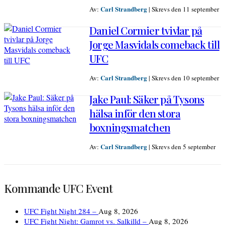
Carl Strandberg
Av:
|
Skrevs den 11 september
Daniel Cormier tvivlar på
Jorge Masvidals comeback till
UFC
Carl Strandberg
Av:
|
Skrevs den 10 september
Jake Paul: Säker på Tysons
hälsa inför den stora
boxningsmatchen
Carl Strandberg
Av:
|
Skrevs den 5 september
Kommande UFC Event
UFC Fight Night 284 –
Aug 8, 2026
UFC Fight Night: Gamrot vs. Salkilld –
Aug 8, 2026