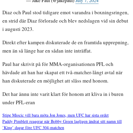
— Jake Paul (@jakepaul)
July 7, 2024
Diaz och Paul stod tidigare emot varandra i boxningsringen,
en strid där Diaz förlorade och blev nedslagen vid sin debut
i augusti 2023.
Direkt efter kampen diskuterade de en framtida upprepning,
men än så länge har en sådan inte inträffat.
Paul har skrivit på för MMA-organisationen PFL och
hävdade att han har skapat ett två-matcher-långt avtal när
han diskuterade en möjlighet att slåss med honom.
Det har ännu inte varit klart för honom att kliva in i buren
under PFL-eran
Stipe Miocic vill bara möta Jon Jones, men UFC har sista ordet
Paddy Pimblett reagerar när Bobby Green lagligen ändrat sitt namn till
Inläggsnavigering
’King’ dagar före UFC 304-matchen