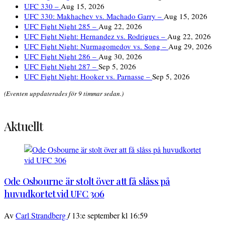
UFC 330 –
Aug 15, 2026
UFC 330: Makhachev vs. Machado Garry –
Aug 15, 2026
UFC Fight Night 285 –
Aug 22, 2026
UFC Fight Night: Hernandez vs. Rodrigues –
Aug 22, 2026
UFC Fight Night: Nurmagomedov vs. Song –
Aug 29, 2026
UFC Fight Night 286 –
Aug 30, 2026
UFC Fight Night 287 –
Sep 5, 2026
UFC Fight Night: Hooker vs. Parnasse –
Sep 5, 2026
(Eventen uppdaterades för 9 timmar sedan.)
Aktuellt
Ode Osbourne är stolt över att få slåss på
huvudkortet vid UFC 306
/
Av
Carl Strandberg
13:e september kl 16:59