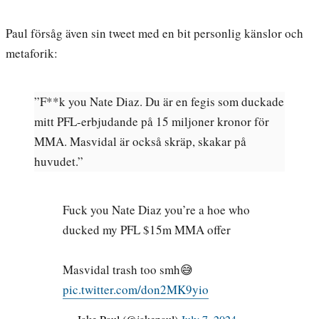
Paul försåg även sin tweet med en bit personlig känslor och
metaforik:
”F**k you Nate Diaz. Du är en fegis som duckade
mitt PFL-erbjudande på 15 miljoner kronor för
MMA. Masvidal är också skräp, skakar på
huvudet.”
Fuck you Nate Diaz you’re a hoe who
ducked my PFL $15m MMA offer
Masvidal trash too smh😅
pic.twitter.com/don2MK9yio