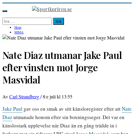
Hoppa
till
Sportkuriren.se
Primär
innehåll
meny
Sök
efter:
Hem
MMA
Nate Diaz utmanar Jake Paul
efter vinsten mot Jorge
Masvidal
Av
Carl Strandberg
/
8:e juli kl 13:55
Jake Paul
gav oss en smak av sitt känsloregister efter att
Nate
Diaz
utmanade honom efter sin boxningsseger. Det var en
känslostark upplevelse när Diaz än en gång trädde in i
fyrkant mot sin tidigare UFC-rival
Jorge Masvidal
, som han