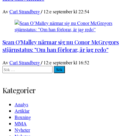
/
Av
Carl Strandberg
12:e september kl 22:54
Sean O’Malley närmar sig nu Conor McGregors
stjärnstatus: ”Om han förlorar, är jag redo”
/
Av
Carl Strandberg
12:e september kl 16:52
Sök
efter:
Kategorier
Analys
Artiklar
Boxning
MMA
Nyheter