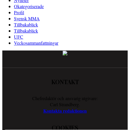
Nyheter
Okategoriserade
Profil
Svensk MMA
Tillbakablick
Tillbakablick
UFC
Veckosammanfattningar
KONTAKT
Chefredaktör och ansvarig utgivare:
Carl Strandberg.
Kontakta redaktionen
COOKIES