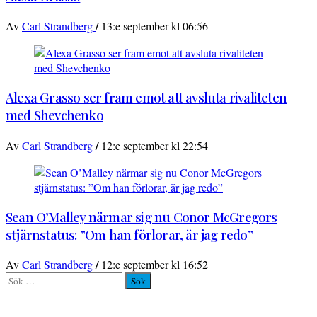
/
Av
Carl Strandberg
13:e september kl 06:56
Alexa Grasso ser fram emot att avsluta rivaliteten
med Shevchenko
/
Av
Carl Strandberg
12:e september kl 22:54
Sean O’Malley närmar sig nu Conor McGregors
stjärnstatus: ”Om han förlorar, är jag redo”
/
Av
Carl Strandberg
12:e september kl 16:52
Sök
efter: