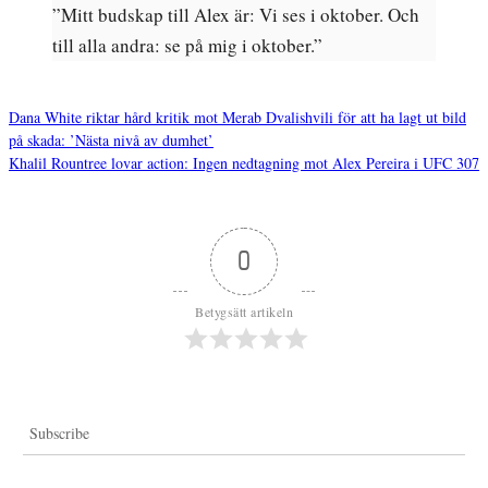
”Mitt budskap till Alex är: Vi ses i oktober. Och
till alla andra: se på mig i oktober.”
Dana White riktar hård kritik mot Merab Dvalishvili för att ha lagt ut bild
på skada: ’Nästa nivå av dumhet’
Inläggsnavigering
Khalil Rountree lovar action: Ingen nedtagning mot Alex Pereira i UFC 307
0
Betygsätt artikeln
Subscribe