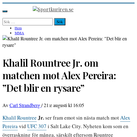
Hoppa
till
Sportkuriren.se
Primär
innehåll
meny
Sök
efter:
Hem
MMA
Khalil Rountree Jr. om
matchen mot Alex Pereira:
”Det blir en rysare”
Av
Carl Strandberg
/
21:e augusti kl 16:05
Jr.
Khalil Rountree
ser fram emot sin nästa match mot
Alex
Pereira
vid
UFC 307
i Salt Lake City. Nyheten kom som en
överraskning för många, särskilt eftersom Rountree