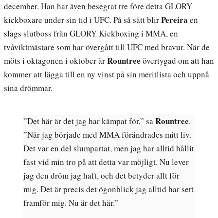
december. Han har även besegrat tre före detta GLORY
Pereira
kickboxare under sin tid i UFC. På så sätt blir
en
slags slutboss från GLORY Kickboxing i MMA, en
tvåviktmästare som har övergått till UFC med bravur. När de
Rountree
möts i oktagonen i oktober är
övertygad om att han
kommer att lägga till en ny vinst på sin meritlista och uppnå
sina drömmar.
Rountree
”Det här är det jag har kämpat för,” sa
.
”När jag började med MMA förändrades mitt liv.
Det var en del slumpartat, men jag har alltid hållit
fast vid min tro på att detta var möjligt. Nu lever
jag den dröm jag haft, och det betyder allt för
mig. Det är precis det ögonblick jag alltid har sett
framför mig. Nu är det här.”