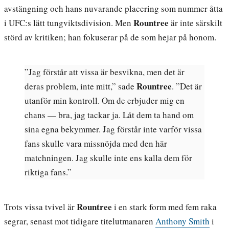
avstängning och hans nuvarande placering som nummer åtta
Rountree
i UFC:s lätt tungviktsdivision. Men
är inte särskilt
störd av kritiken; han fokuserar på de som hejar på honom.
”Jag förstår att vissa är besvikna, men det är
Rountree
deras problem, inte mitt,” sade
. ”Det är
utanför min kontroll. Om de erbjuder mig en
chans — bra, jag tackar ja. Låt dem ta hand om
sina egna bekymmer. Jag förstår inte varför vissa
fans skulle vara missnöjda med den här
matchningen. Jag skulle inte ens kalla dem för
riktiga fans.”
Rountree
Trots vissa tvivel är
i en stark form med fem raka
segrar, senast mot tidigare titelutmanaren
Anthony Smith
i