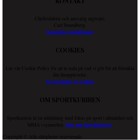
KONTAKT
Chefredaktör och ansvarig utgivare:
Carl Strandberg.
Kontakta redaktionen
COOKIES
Läs vår Cookie Policy för att ta reda på vad vi gör för att förenkla
din läsupplevelse.
Så använder vi cookies
OM SPORTKURIREN
Sportkuriren är en nättidning med fokus på sport i allmänhet och
Mer om Sportkuriren
MMA i synnerhet.
.
Copyright © Alla rättigheter reserverade.