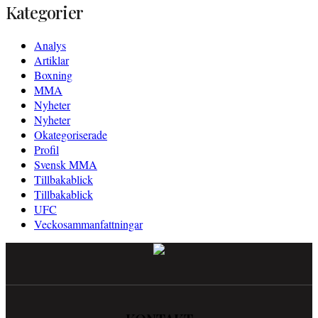
Kategorier
Analys
Artiklar
Boxning
MMA
Nyheter
Nyheter
Okategoriserade
Profil
Svensk MMA
Tillbakablick
Tillbakablick
UFC
Veckosammanfattningar