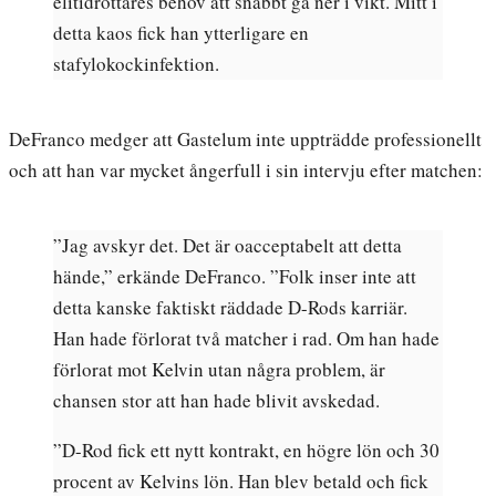
elitidrottares behov att snabbt gå ner i vikt. Mitt i
detta kaos fick han ytterligare en
stafylokockinfektion.
DeFranco medger att Gastelum inte uppträdde professionellt
och att han var mycket ångerfull i sin intervju efter matchen:
”Jag avskyr det. Det är oacceptabelt att detta
hände,” erkände DeFranco. ”Folk inser inte att
detta kanske faktiskt räddade D-Rods karriär.
Han hade förlorat två matcher i rad. Om han hade
förlorat mot Kelvin utan några problem, är
chansen stor att han hade blivit avskedad.
”D-Rod fick ett nytt kontrakt, en högre lön och 30
procent av Kelvins lön. Han blev betald och fick