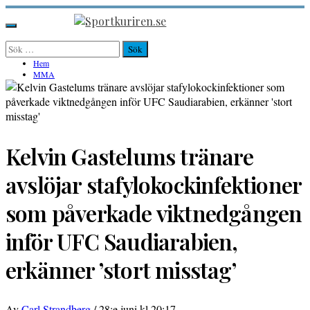
Hoppa
till
Sportkuriren.se
Primär
innehåll
meny
Sök
efter:
Hem
MMA
Kelvin Gastelums tränare
avslöjar stafylokockinfektioner
som påverkade viktnedgången
inför UFC Saudiarabien,
erkänner ’stort misstag’
Av
Carl Strandberg
/
28:e juni kl 20:17