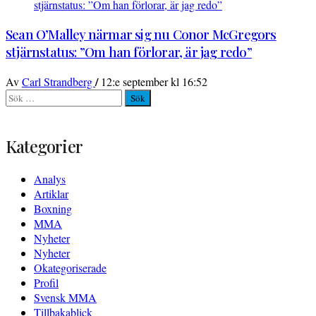
Sean O’Malley närmar sig nu Conor McGregors
stjärnstatus: ”Om han förlorar, är jag redo”
/
Av
Carl Strandberg
12:e september kl 16:52
Sök
efter:
Kategorier
Analys
Artiklar
Boxning
MMA
Nyheter
Nyheter
Okategoriserade
Profil
Svensk MMA
Tillbakablick