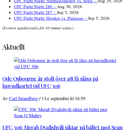
UFC Fight Night: Nurmagomedov vs. Song –
Aug 29, 2026
UFC Fight Night 286 –
Aug 30, 2026
UFC Fight Night 287 –
Sep 5, 2026
UFC Fight Night: Hooker vs. Parnasse –
Sep 5, 2026
(Eventen uppdaterades för 10 timmar sedan.)
Aktuellt
Ode Osbourne är stolt över att få slåss på
huvudkortet vid UFC 306
/
Av
Carl Strandberg
13:e september kl 16:59
UFC 306: Merab Dvalishvili siktar på bältet mot Sean