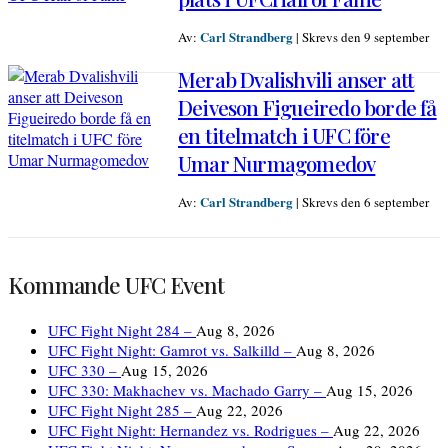
Carl Strandberg
Av:
|
Skrevs den 9 september
Merab Dvalishvili anser att
Deiveson Figueiredo borde få
en titelmatch i UFC före
Umar Nurmagomedov
Carl Strandberg
Av:
|
Skrevs den 6 september
Kommande UFC Event
UFC Fight Night 284 –
Aug 8, 2026
UFC Fight Night: Gamrot vs. Salkilld –
Aug 8, 2026
UFC 330 –
Aug 15, 2026
UFC 330: Makhachev vs. Machado Garry –
Aug 15, 2026
UFC Fight Night 285 –
Aug 22, 2026
UFC Fight Night: Hernandez vs. Rodrigues –
Aug 22, 2026