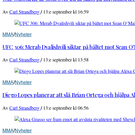
/
Av
Carl Strandberg
13:e september kl 16:59
MMA
/
Nyheter
UFC 306: Merab Dvalishvili siktar på bältet mot Sean O
/
Av
Carl Strandberg
13:e september kl 13:58
MMA
/
Nyheter
Diego Lopes planerar att slå Brian Ortega och hjälpa 
/
Av
Carl Strandberg
13:e september kl 06:56
MMA
/
Nyheter