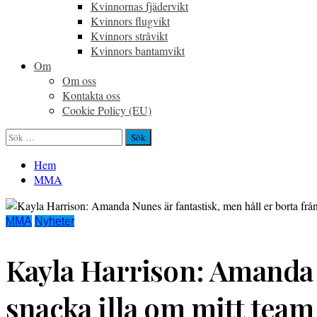
Kvinnornas fjädervikt
Kvinnors flugvikt
Kvinnors stråvikt
Kvinnors bantamvikt
Om
Om oss
Kontakta oss
Cookie Policy (EU)
Sök
efter:
Hem
MMA
MMA
Nyheter
Kayla Harrison: Amanda N
snacka illa om mitt team