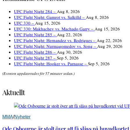
UFC Fight Night 284 –
Aug 8, 2026
UFC Fight Night: Gamrot vs. Salkilld –
Aug 8, 2026
UFC 330 –
Aug 15, 2026
UFC 330: Makhachev vs. Machado Garry –
Aug 15, 2026
UFC Fight Night 285 –
Aug 22, 2026
UFC Fight Night: Hernandez vs. Rodrigues –
Aug 22, 2026
UFC Fight Night: Nurmagomedov vs. Song –
Aug 29, 2026
UFC Fight Night 286 –
Aug 30, 2026
UFC Fight Night 287 –
Sep 5, 2026
UFC Fight Night: Hooker vs. Parnasse –
Sep 5, 2026
(Eventen uppdaterades för 57 minuter sedan.)
Aktuellt
MMA
/
Nyheter
Ode Osbourne är stolt över att få slåss på huvudkortet