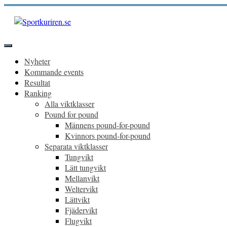
Hoppa
till
innehåll
Sportkuriren.se
Primär
meny
Nyheter
Kommande events
Resultat
Ranking
Alla viktklasser
Pound for pound
Männens pound-for-pound
Kvinnors pound-for-pound
Separata viktklasser
Tungvikt
Lätt tungvikt
Mellanvikt
Weltervikt
Lättvikt
Fjädervikt
Flugvikt