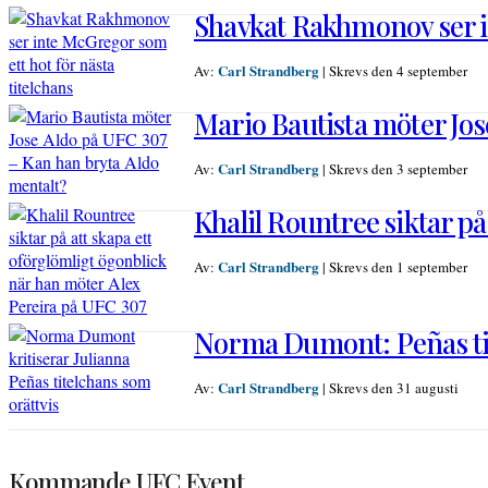
Shavkat Rakhmonov ser in
Carl Strandberg
Av:
|
Skrevs den 4 september
Mario Bautista möter Jos
Carl Strandberg
Av:
|
Skrevs den 3 september
Khalil Rountree siktar på
Carl Strandberg
Av:
|
Skrevs den 1 september
Norma Dumont: Peñas ti
Carl Strandberg
Av:
|
Skrevs den 31 augusti
Kommande UFC Event