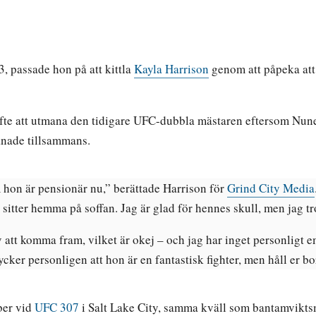
3, passade hon på att kittla
Kayla Harrison
genom att påpeka att
 syfte att utmana den tidigare UFC-dubbla mästaren eftersom Nun
ränade tillsammans.
hon är pensionär nu,” berättade Harrison för
Grind City Media
itter hemma på soffan. Jag är glad för hennes skull, men jag tror
att komma fram, vilket är okej – och jag har inget personligt em
er personligen att hon är en fantastisk fighter, men håll er bort
ber vid
UFC 307
i Salt Lake City, samma kväll som bantamvikt