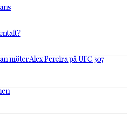
hans
entalt?
 han möter Alex Pereira på UFC 307
nen