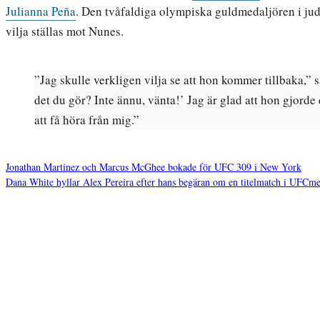
Julianna Peña
. Den tvåfaldiga olympiska guldmedaljören i jud
vilja ställas mot Nunes.
”Jag skulle verkligen vilja se att hon kommer tillbaka,”
det du gör? Inte ännu, vänta!’ Jag är glad att hon gjorde
att få höra från mig.”
Jonathan Martinez och Marcus McGhee bokade för UFC 309 i New York
Dana White hyllar Alex Pereira efter hans begäran om en titelmatch i UFCme
Inläggsnavigering