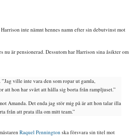
 Harrison inte nämnt hennes namn efter sin debutvinst mot
es nu är pensionerad. Dessutom har Harrison sina åsikter om
. ”Jag ville inte vara den som ropar ut gamla,
 att hon har svårt att hålla sig borta från rampljuset.”
ot Amanda. Det enda jag stör mig på är att hon talar illa
a från att prata illa om mitt team.”
smästaren
Raquel Pennington
ska försvara sin titel mot