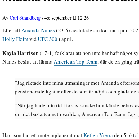
Av
Carl Strandberg
/
4:e september kl 12:26
Efter att
Amanda Nunes
(23-5) avslutade sin karriär i juni 202
Holly Holm
vid
UFC 300
i april.
Kayla Harrison
(17-1) förklarar att hon inte har haft något
Nunes beslut att lämna
American Top Team
, där de en gång t
”Jag riktade inte mina utmaningar mot Amanda eftersom 
pensionerade fighter eller de som är nöjda och glada och s
”När jag hade min tid i fokus kanske hon kände behov av 
om det bästa teamet i världen, American Top Team. Jag tyck
Harrison har ett möte inplanerat mot
Ketlen Vieira
den 5 okto