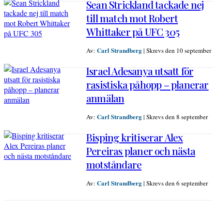
Sean Strickland tackade nej
till match mot Robert
Whittaker på UFC 305
Carl Strandberg
Av:
|
Skrevs den 10 september
Israel Adesanya utsatt för
rasistiska påhopp – planerar
anmälan
Carl Strandberg
Av:
|
Skrevs den 8 september
Bisping kritiserar Alex
Pereiras planer och nästa
motståndare
Carl Strandberg
Av:
|
Skrevs den 6 september