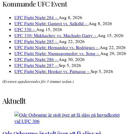
Kommande UFC Event
UFC Fight Night 284 –
Aug 8, 2026
UFC Fight Night: Gamrot vs. Salkilld –
Aug 8, 2026
UFC 330 –
Aug 15, 2026
UFC 330: Makhachev vs. Machado Garry –
Aug 15, 2026
UFC Fight Night 285 –
Aug 22, 2026
UFC Fight Night: Hernandez vs. Rodrigues –
Aug 22, 2026
UFC Fight Night: Nurmagomedov vs. Song –
Aug 29, 2026
UFC Fight Night 286 –
Aug 30, 2026
UFC Fight Night 287 –
Sep 5, 2026
UFC Fight Night: Hooker vs. Parnasse –
Sep 5, 2026
(Eventen uppdaterades för 3 timmar sedan.)
Aktuellt
Ode Osbourne är stolt över att få slåss på