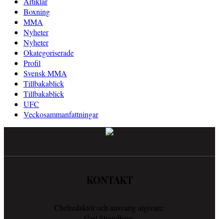
Artiklar
Boxning
MMA
Nyheter
Nyheter
Okategoriserade
Profil
Svensk MMA
Tillbakablick
Tillbakablick
UFC
Veckosammanfattningar
KONTAKT
Chefredaktör och ansvarig utgivare:
Carl Strandberg.