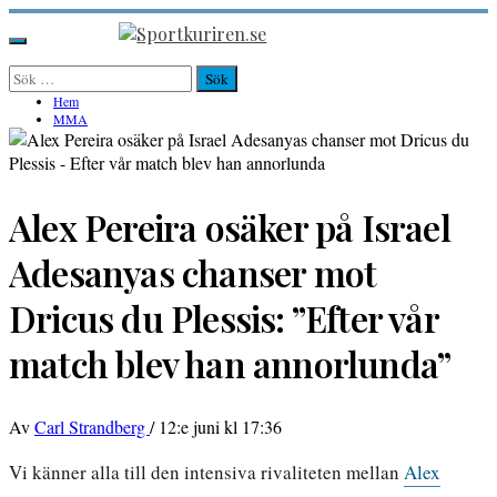
Hoppa
till
Sportkuriren.se
Primär
innehåll
meny
Sök
efter:
Hem
MMA
Alex Pereira osäker på Israel
Adesanyas chanser mot
Dricus du Plessis: ”Efter vår
match blev han annorlunda”
Av
Carl Strandberg
/
12:e juni kl 17:36
Vi känner alla till den intensiva rivaliteten mellan
Alex