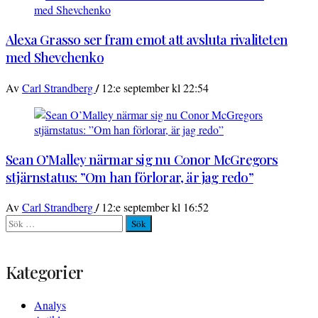
Alexa Grasso ser fram emot att avsluta rivaliteten
med Shevchenko
/
Av
Carl Strandberg
12:e september kl 22:54
Sean O’Malley närmar sig nu Conor McGregors
stjärnstatus: ”Om han förlorar, är jag redo”
/
Av
Carl Strandberg
12:e september kl 16:52
Sök
efter:
Kategorier
Analys