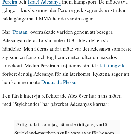
Pereira
och
Israel Adesanya
inom kampsport. De möttes två
gånger i kickboxning, där Pereira gick segrande ur striden
båda gångerna. I MMA har de varsin seger.
När ’
Poatan
’ överraskade världen genom att besegra
Adesanya i deras första möte i UFC, blev det en stor
händelse. Men i deras andra möte var det Adesanya som reste
sig som en fenix och tog hem vinsten efter en makalös
knockout. Medan Pereira nu njuter av sin tid i
lätt tungvikt
,
förbereder sig Adesanya för sin återkomst. Ryktena säger att
han kommer möta
Dricus du Plessis
.
I en färsk intervju reflekterade Alex över hur hans möten
med ’Stylebender’ har påverkat Adesanyas karriär:
”Ärligt talat, som jag nämnde tidigare, varför
Strickland-matchen skulle vara svår för honom