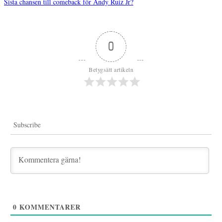
Sista chansen till comeback för Andy Ruiz Jr?
Inläggsnavigering
0
Betygsätt artikeln
Subscribe
0
KOMMENTARER