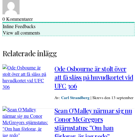
0
Kommentarer
Inline Feedbacks
View all comments
Relaterade inlägg
Ode Osbourne är stolt över
att få slåss på huvudkortet vid
UFC 306
Carl Strandberg
Av:
|
Skrevs den 13 september
Sean O’Malley närmar sig nu
Conor McGregors
stjärnstatus: ”Om han
förlorar, är jag redo”