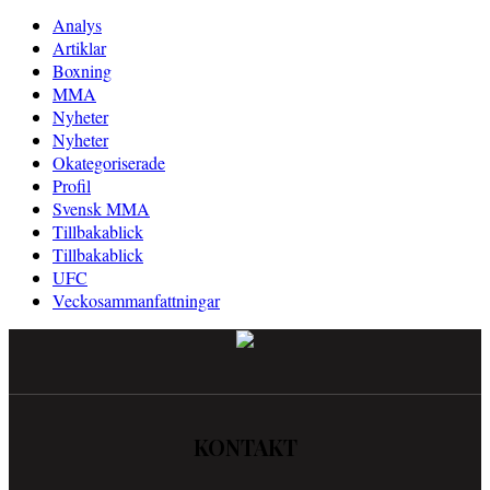
Analys
Artiklar
Boxning
MMA
Nyheter
Nyheter
Okategoriserade
Profil
Svensk MMA
Tillbakablick
Tillbakablick
UFC
Veckosammanfattningar
KONTAKT