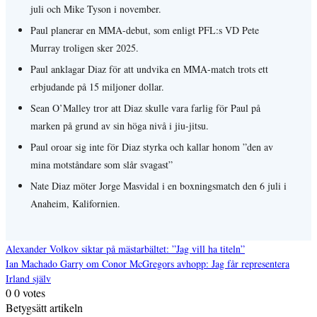
juli och Mike Tyson i november.
Paul planerar en MMA-debut, som enligt PFL:s VD Pete
Murray troligen sker 2025.
Paul anklagar Diaz för att undvika en MMA-match trots ett
erbjudande på 15 miljoner dollar.
Sean O’Malley tror att Diaz skulle vara farlig för Paul på
marken på grund av sin höga nivå i jiu-jitsu.
Paul oroar sig inte för Diaz styrka och kallar honom ”den av
mina motståndare som slår svagast”
Nate Diaz möter Jorge Masvidal i en boxningsmatch den 6 juli i
Anaheim, Kalifornien.
Alexander Volkov siktar på mästarbältet: ”Jag vill ha titeln”
Ian Machado Garry om Conor McGregors avhopp: Jag får representera
Inläggsnavigering
Irland själv
0
0
votes
Betygsätt artikeln