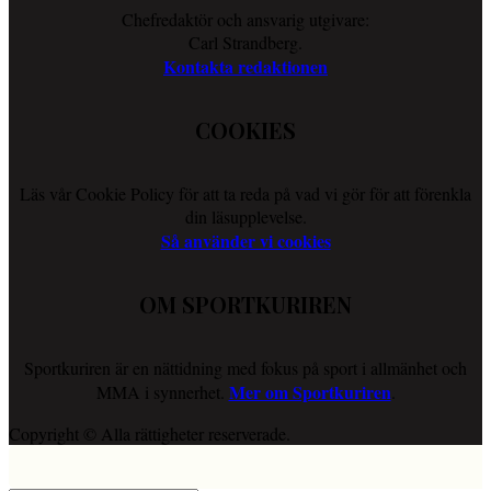
Chefredaktör och ansvarig utgivare:
Carl Strandberg.
Kontakta redaktionen
COOKIES
Läs vår Cookie Policy för att ta reda på vad vi gör för att förenkla
din läsupplevelse.
Så använder vi cookies
OM SPORTKURIREN
Sportkuriren är en nättidning med fokus på sport i allmänhet och
Mer om Sportkuriren
MMA i synnerhet.
.
Copyright © Alla rättigheter reserverade.