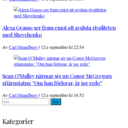
Alexa Grasso ser fram emot att avsluta rivaliteten
med Shevchenko
/
Av
Carl Strandberg
12:e september kl 22:54
Sean O’Malley närmar sig nu Conor McGregors
stjärnstatus: ”Om han förlorar, är jag redo”
/
Av
Carl Strandberg
12:e september kl 16:52
Sök
efter:
Kategorier