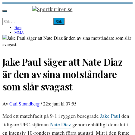
Hoppa
till
Sportkuriren.se
Primär
innehåll
meny
Sök
efter:
Hem
MMA
Jake Paul säger att Nate Diaz
är den av sina motståndare
som slår svagast
Av
Carl Strandberg
/
22:e juni kl 07:55
Med ett matchfacit på 9-1 i ryggen besegrade
Jake Paul
den
tidigare UFC-stjärnan
Nate Diaz
genom enhälligt domslut i
en intensiv 10-ronders match förra augusti. Mitt i den femte