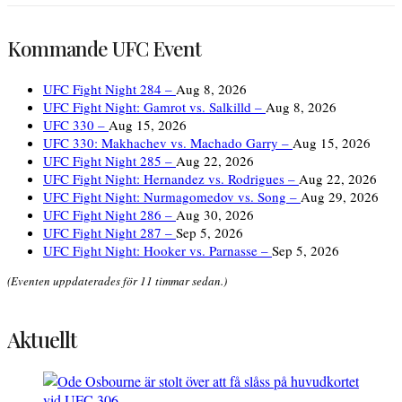
Kommande UFC Event
UFC Fight Night 284 –
Aug 8, 2026
UFC Fight Night: Gamrot vs. Salkilld –
Aug 8, 2026
UFC 330 –
Aug 15, 2026
UFC 330: Makhachev vs. Machado Garry –
Aug 15, 2026
UFC Fight Night 285 –
Aug 22, 2026
UFC Fight Night: Hernandez vs. Rodrigues –
Aug 22, 2026
UFC Fight Night: Nurmagomedov vs. Song –
Aug 29, 2026
UFC Fight Night 286 –
Aug 30, 2026
UFC Fight Night 287 –
Sep 5, 2026
UFC Fight Night: Hooker vs. Parnasse –
Sep 5, 2026
(Eventen uppdaterades för 11 timmar sedan.)
Aktuellt