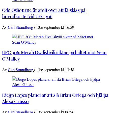
Ode Osbourne är stolt över att få slåss på
huvudkortet vid UFC 306
/
Av
Carl Strandberg
13:e september kl 16:59
UFC 306: Merab Dvalishvili siktar på bältet mot Sean
O’Malley
/
Av
Carl Strandberg
13:e september kl 13:58
Diego Lopes planerar att slå Brian Ortega och hjälpa
Alexa Grasso
/
Av
Carl Strandberg
13:e september kl 06:56