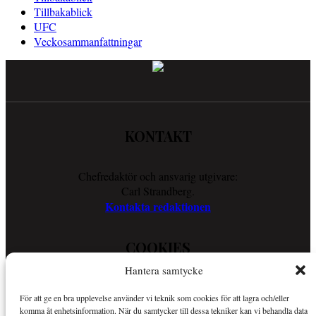
Tillbakablick
UFC
Veckosammanfattningar
KONTAKT
Chefredaktör och ansvarig utgivare:
Carl Strandberg.
Kontakta redaktionen
COOKIES
Hantera samtycke
Läs vår Cookie Policy för att ta reda på vad vi gör för att förenkla
För att ge en bra upplevelse använder vi teknik som cookies för att lagra och/eller
din läsupplevelse.
komma åt enhetsinformation. När du samtycker till dessa tekniker kan vi behandla data