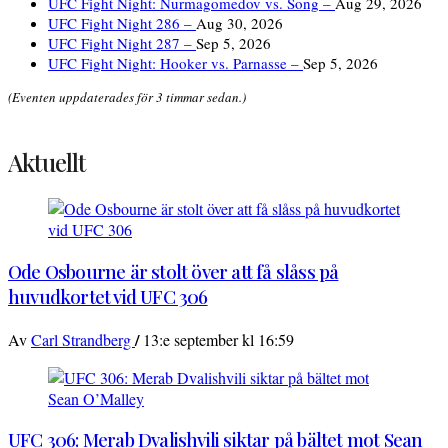
UFC Fight Night: Nurmagomedov vs. Song –
Aug 29, 2026
UFC Fight Night 286 –
Aug 30, 2026
UFC Fight Night 287 –
Sep 5, 2026
UFC Fight Night: Hooker vs. Parnasse –
Sep 5, 2026
(Eventen uppdaterades för 3 timmar sedan.)
Aktuellt
Ode Osbourne är stolt över att få slåss på
huvudkortet vid UFC 306
/
Av
Carl Strandberg
13:e september kl 16:59
UFC 306: Merab Dvalishvili siktar på bältet mot Sean