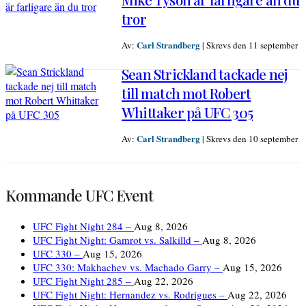
tror
Carl Strandberg
Av:
|
Skrevs den 11 september
Sean Strickland tackade nej
till match mot Robert
Whittaker på UFC 305
Carl Strandberg
Av:
|
Skrevs den 10 september
Kommande UFC Event
UFC Fight Night 284 –
Aug 8, 2026
UFC Fight Night: Gamrot vs. Salkilld –
Aug 8, 2026
UFC 330 –
Aug 15, 2026
UFC 330: Makhachev vs. Machado Garry –
Aug 15, 2026
UFC Fight Night 285 –
Aug 22, 2026
UFC Fight Night: Hernandez vs. Rodrigues –
Aug 22, 2026