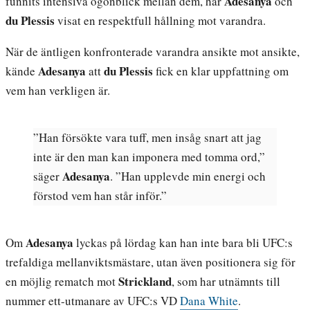
Adesanya
funnits intensiva ögonblick mellan dem, har
och
du Plessis
visat en respektfull hållning mot varandra.
När de äntligen konfronterade varandra ansikte mot ansikte,
Adesanya
du Plessis
kände
att
fick en klar uppfattning om
vem han verkligen är.
”Han försökte vara tuff, men insåg snart att jag
inte är den man kan imponera med tomma ord,”
Adesanya
säger
. ”Han upplevde min energi och
förstod vem han står inför.”
Adesanya
Om
lyckas på lördag kan han inte bara bli UFC:s
trefaldiga mellanviktsmästare, utan även positionera sig för
Strickland
en möjlig rematch mot
, som har utnämnts till
nummer ett-utmanare av UFC:s VD
Dana White
.