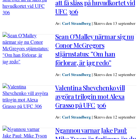
att få slåss på huvudkortet vid
UFC 306
Carl Strandberg
Av:
|
Skrevs den 13 september
Sean O’Malley närmar sig nu
Conor McGregors
stjärnstatus: ”Om han
förlorar, är jag redo”
Carl Strandberg
Av:
|
Skrevs den 12 september
Valentina Shevchenko vill
avgöra trilogin mot Alexa
Grasso på UFC 306
Carl Strandberg
Av:
|
Skrevs den 12 september
Ngannou varnar Jake Paul:
Mike Tyson är farligare än du