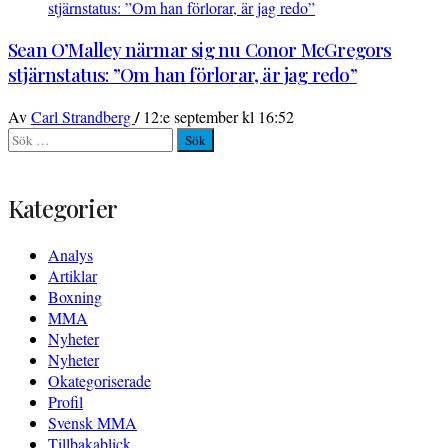
Sean O’Malley närmar sig nu Conor McGregors
stjärnstatus: ”Om han förlorar, är jag redo”
/
Av
Carl Strandberg
12:e september kl 16:52
Sök
efter:
Kategorier
Analys
Artiklar
Boxning
MMA
Nyheter
Nyheter
Okategoriserade
Profil
Svensk MMA
Tillbakablick