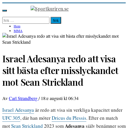
Hoppa
till
Sportkuriren.se
Primär
innehåll
meny
Sök
efter:
Hem
MMA
Israel Adesanya redo att visa
sitt bästa efter misslyckandet
mot Sean Strickland
Av
Carl Strandberg
/
18:e augusti kl 06:34
Israel Adesanya
är redo att visa sin verkliga kapacitet under
UFC 305
, där han möter
Dricus du Plessis
. Efter en match
Adesanya
mot
Sean Strickland
2023 som
själv benämner som