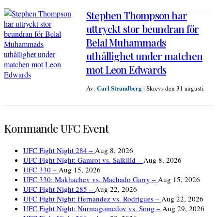
Stephen Thompson har
uttryckt stor beundran för
Belal Muhammads
uthållighet under matchen
mot Leon Edwards
Carl Strandberg
Av:
|
Skrevs den 31 augusti
Kommande UFC Event
UFC Fight Night 284 –
Aug 8, 2026
UFC Fight Night: Gamrot vs. Salkilld –
Aug 8, 2026
UFC 330 –
Aug 15, 2026
UFC 330: Makhachev vs. Machado Garry –
Aug 15, 2026
UFC Fight Night 285 –
Aug 22, 2026
UFC Fight Night: Hernandez vs. Rodrigues –
Aug 22, 2026
UFC Fight Night: Nurmagomedov vs. Song –
Aug 29, 2026