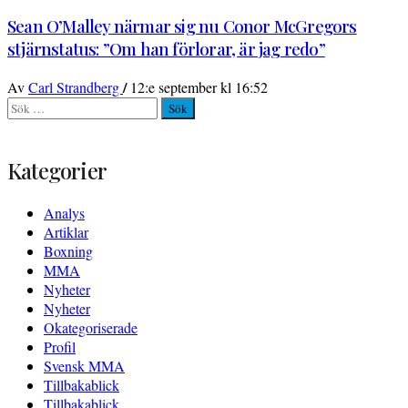
Sean O’Malley närmar sig nu Conor McGregors
stjärnstatus: ”Om han förlorar, är jag redo”
/
Av
Carl Strandberg
12:e september kl 16:52
Sök
efter:
Kategorier
Analys
Artiklar
Boxning
MMA
Nyheter
Nyheter
Okategoriserade
Profil
Svensk MMA
Tillbakablick
Tillbakablick