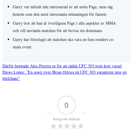
Garry var initialt inte intresserad av att möta Page, men såg
honom som den mest intressanta utmaningen för fansen.
Garry tror att han är överlägsen Page i alla aspekter av MMA
och vill använda matchen för att bevisa sin dominans.
Garry har föreslagit att matchen ska vara en fem-ronders co-
main event.
Därför hoppade Alex Pereira in för att rädda UFC 303 trots kort varsel
Diego Lopes: ”En seger över Brian Ortega på UFC 303 garanterar mig en
Inläggsnavigering
titelchans”
0
Betygsätt artikeln