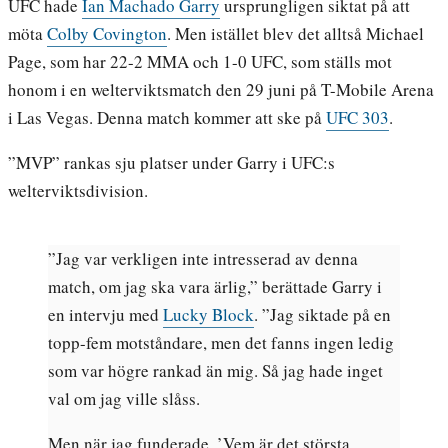
UFC hade
Ian Machado Garry
ursprungligen siktat på att
möta
Colby Covington
. Men istället blev det alltså Michael
Page, som har 22-2 MMA och 1-0 UFC, som ställs mot
honom i en welterviktsmatch den 29 juni på T-Mobile Arena
i Las Vegas. Denna match kommer att ske på
UFC 303
.
”MVP” rankas sju platser under Garry i UFC:s
welterviktsdivision.
”Jag var verkligen inte intresserad av denna
match, om jag ska vara ärlig,” berättade Garry i
en intervju med
Lucky Block
. ”Jag siktade på en
topp-fem motståndare, men det fanns ingen ledig
som var högre rankad än mig. Så jag hade inget
val om jag ville slåss.
Men när jag funderade, ’Vem är det största