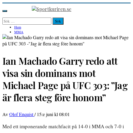
Hoppa
till
Sportkuriren.se
Primär
innehåll
meny
Sök
efter:
Hem
MMA
Ian Machado Garry redo att
visa sin dominans mot
Michael Page på UFC 303: ”Jag
är flera steg före honom”
Av
Olof Enquist
/
15:e juni kl 08:01
Med ett imponerande matchfacit på 14-0 i MMA och 7-0 i