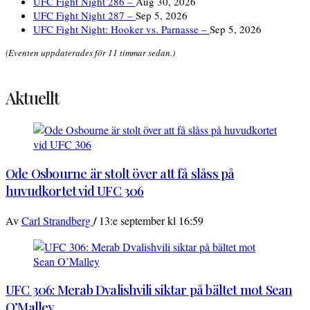
UFC Fight Night 286 –
Aug 30, 2026
UFC Fight Night 287 –
Sep 5, 2026
UFC Fight Night: Hooker vs. Parnasse –
Sep 5, 2026
(Eventen uppdaterades för 11 timmar sedan.)
Aktuellt
Ode Osbourne är stolt över att få slåss på
huvudkortet vid UFC 306
/
Av
Carl Strandberg
13:e september kl 16:59
UFC 306: Merab Dvalishvili siktar på bältet mot Sean
O’Malley