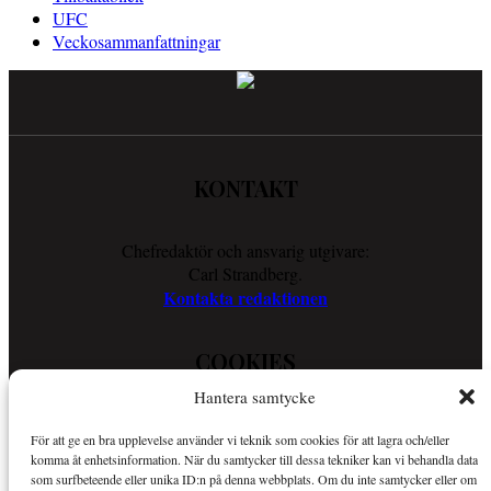
UFC
Veckosammanfattningar
KONTAKT
Chefredaktör och ansvarig utgivare:
Carl Strandberg.
Kontakta redaktionen
COOKIES
Hantera samtycke
Läs vår Cookie Policy för att ta reda på vad vi gör för att förenkla
För att ge en bra upplevelse använder vi teknik som cookies för att lagra och/eller
din läsupplevelse.
komma åt enhetsinformation. När du samtycker till dessa tekniker kan vi behandla data
Så använder vi cookies
som surfbeteende eller unika ID:n på denna webbplats. Om du inte samtycker eller om