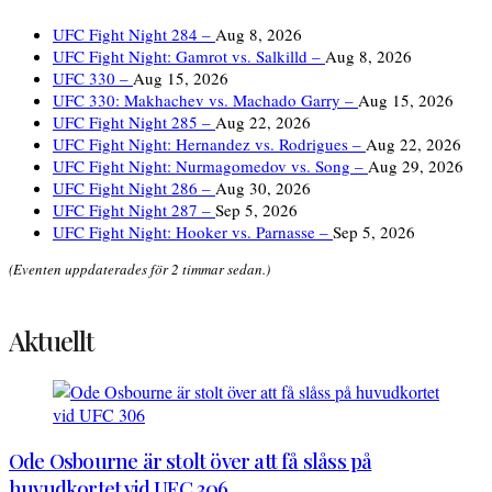
UFC Fight Night 284 –
Aug 8, 2026
UFC Fight Night: Gamrot vs. Salkilld –
Aug 8, 2026
UFC 330 –
Aug 15, 2026
UFC 330: Makhachev vs. Machado Garry –
Aug 15, 2026
UFC Fight Night 285 –
Aug 22, 2026
UFC Fight Night: Hernandez vs. Rodrigues –
Aug 22, 2026
UFC Fight Night: Nurmagomedov vs. Song –
Aug 29, 2026
UFC Fight Night 286 –
Aug 30, 2026
UFC Fight Night 287 –
Sep 5, 2026
UFC Fight Night: Hooker vs. Parnasse –
Sep 5, 2026
(Eventen uppdaterades för 2 timmar sedan.)
Aktuellt
Ode Osbourne är stolt över att få slåss på
huvudkortet vid UFC 306