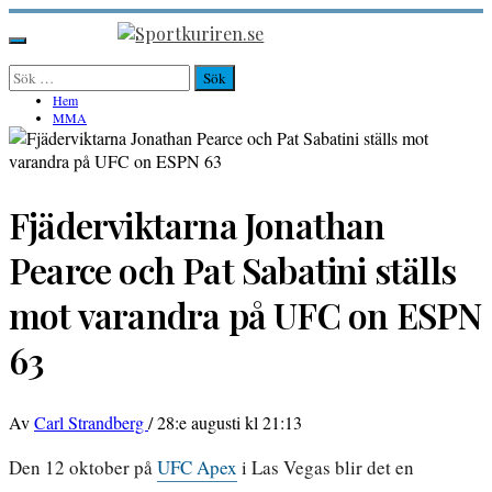
Hoppa
till
Sportkuriren.se
Primär
innehåll
meny
Sök
efter:
Hem
MMA
Fjäderviktarna Jonathan
Pearce och Pat Sabatini ställs
mot varandra på UFC on ESPN
63
Av
Carl Strandberg
/
28:e augusti kl 21:13
Den 12 oktober på
UFC Apex
i Las Vegas blir det en