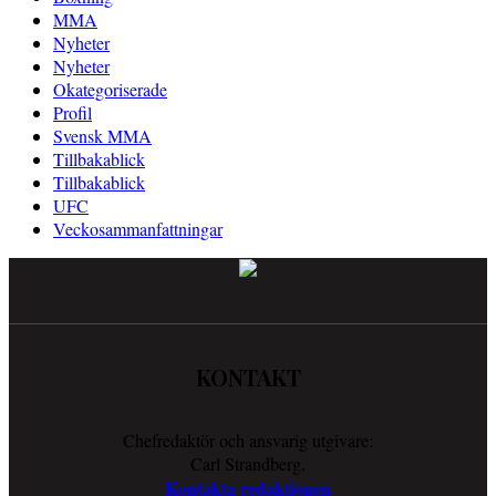
MMA
Nyheter
Nyheter
Okategoriserade
Profil
Svensk MMA
Tillbakablick
Tillbakablick
UFC
Veckosammanfattningar
KONTAKT
Chefredaktör och ansvarig utgivare:
Carl Strandberg.
Kontakta redaktionen