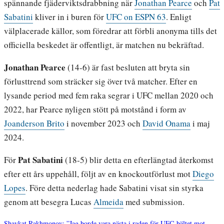
spännande fjäderviktsdrabbning när
Jonathan Pearce
och
Pat
Sabatini
kliver in i buren för
UFC on ESPN 63
. Enligt
välplacerade källor, som föredrar att förbli anonyma tills det
officiella beskedet är offentligt, är matchen nu bekräftad.
Jonathan Pearce
(14-6) är fast besluten att bryta sin
förlusttrend som sträcker sig över två matcher. Efter en
lysande period med fem raka segrar i UFC mellan 2020 och
2022, har Pearce nyligen stött på motstånd i form av
Joanderson Brito
i november 2023 och
David Onama
i maj
2024.
Pat Sabatini
För
(18-5) blir detta en efterlängtad återkomst
efter ett års uppehåll, följt av en knockoutförlust mot
Diego
Lopes
. Före detta nederlag hade Sabatini visat sin styrka
genom att besegra Lucas
Almeida
med submission.
Shavkat Rakhmonov: ”Jag borde vara nästa i raden för UFC-bältet mot