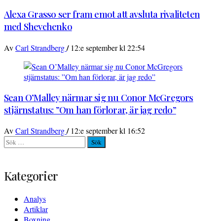
Alexa Grasso ser fram emot att avsluta rivaliteten
med Shevchenko
/
Av
Carl Strandberg
12:e september kl 22:54
Sean O’Malley närmar sig nu Conor McGregors
stjärnstatus: ”Om han förlorar, är jag redo”
/
Av
Carl Strandberg
12:e september kl 16:52
Sök
efter:
Kategorier
Analys
Artiklar
Boxning