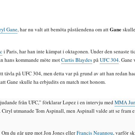
Gane
ryl Gane
, har nu valt att bemöta påståendena om att
skulle
ac
i Paris, har han inte kämpat i oktagonen. Under den senaste ti
nan hans kommande möte mot
Curtis Blaydes
på
UFC 304
. Gane 
t tävla på UFC 304, men detta var på grund av att han redan had
att Gane skulle ha erbjudits en match mot honom.
rbjudande från UFC,” förklarar Lopez i en intervju med
MMA Jun
ng. Ciryl utmanade Tom Aspinall, men Aspinall valde att se fram
… Om du går upp mot Jon Jones eller
Francis Ngannou
, varför s