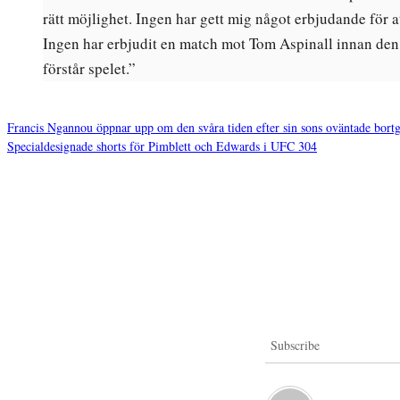
rätt möjlighet. Ingen har gett mig något erbjudande för a
Ingen har erbjudit en match mot Tom Aspinall innan den 27
förstår spelet.”
Francis Ngannou öppnar upp om den svåra tiden efter sin sons oväntade bort
Specialdesignade shorts för Pimblett och Edwards i UFC 304
Inläggsnavigering
Subscribe