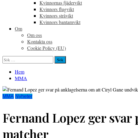
Kvinnornas fjädervikt
Kvinnors flugvikt
Kvinnors stråvikt
Kvinnors bantamvikt
Om
Om oss
Kontakta oss
Cookie Policy (EU)
Sök
efter:
Hem
MMA
MMA
Nyheter
Fernand Lopez ger svar 
matcher