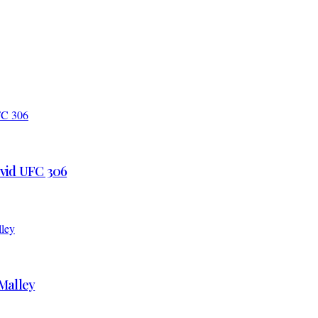
 vid UFC 306
’Malley