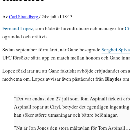
Av
Carl Strandberg
/
24:e juli kl 18:13
Fernand Lopez
, som både är huvudtränare och manager för
Ci
ogrundad och orättvis.
Sedan september förra året, när Gane besegrade
Serghei Spiv
UFC försökte sätta upp en match mellan honom och Gane in
Lopez förklarar nu att Gane faktiskt avböjde erbjudandet om at
Blaydes
medvetna om. Lopez avvisar även påståendet från
om 
”Det var endast den 27 juli som Tom Aspinall fick ett e
Aspinall ropar ut Ciryl, betyder det egentligen ingenti
han söker större utmaningar och bättre belöningar.
”Nu är Jon Jones den stora måltavlan för Tom Aspinall