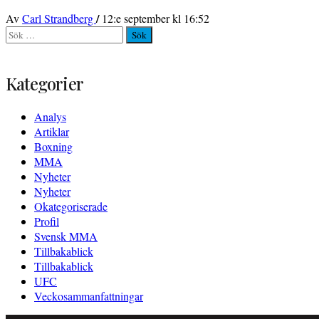
/
Av
Carl Strandberg
12:e september kl 16:52
Sök
efter:
Kategorier
Analys
Artiklar
Boxning
MMA
Nyheter
Nyheter
Okategoriserade
Profil
Svensk MMA
Tillbakablick
Tillbakablick
UFC
Veckosammanfattningar