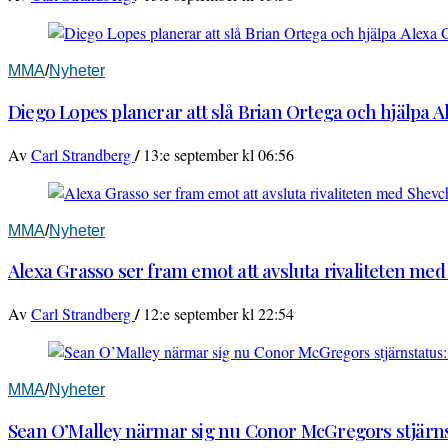
MMA
/
Nyheter
Diego Lopes planerar att slå Brian Ortega och hjälpa 
/
Av
Carl Strandberg
13:e september kl 06:56
MMA
/
Nyheter
Alexa Grasso ser fram emot att avsluta rivaliteten me
/
Av
Carl Strandberg
12:e september kl 22:54
MMA
/
Nyheter
Sean O’Malley närmar sig nu Conor McGregors stjärnst