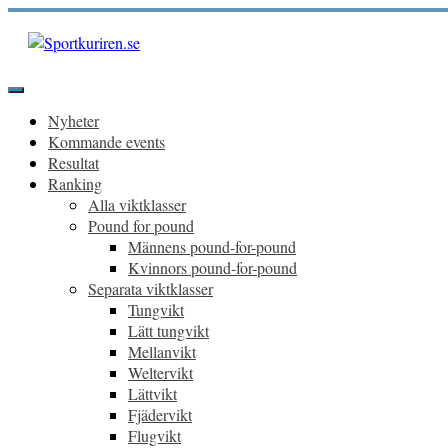
Hoppa
till
innehåll
Sportkuriren.se
Primär
meny
Nyheter
Kommande events
Resultat
Ranking
Alla viktklasser
Pound for pound
Männens pound-for-pound
Kvinnors pound-for-pound
Separata viktklasser
Tungvikt
Lätt tungvikt
Mellanvikt
Weltervikt
Lättvikt
Fjädervikt
Flugvikt