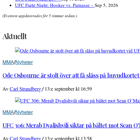
UFC Fight Night: Hooker vs. Parnasse –
Sep 5, 2026
(Eventen uppdaterades för 5 timmar sedan.)
Aktuellt
MMA
/
Nyheter
Ode Osbourne är stolt över att få slåss på huvudkortet
/
Av
Carl Strandberg
13:e september kl 16:59
MMA
/
Nyheter
UFC 306: Merab Dvalishvili siktar på bältet mot Sean O
/
Av
Carl Strandberg
13:e september kl 13:58