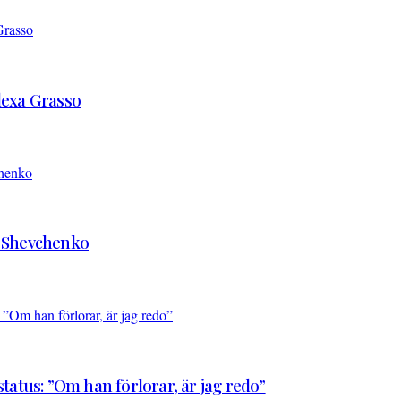
Alexa Grasso
d Shevchenko
atus: ”Om han förlorar, är jag redo”