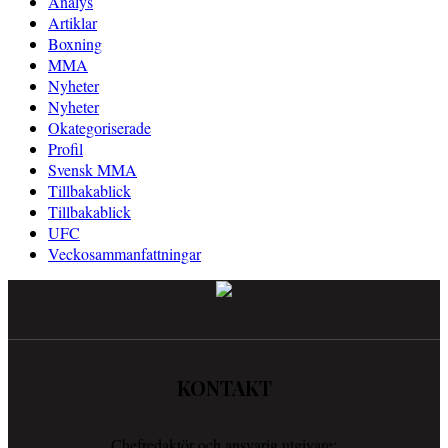
Analys
Artiklar
Boxning
MMA
Nyheter
Nyheter
Okategoriserade
Profil
Svensk MMA
Tillbakablick
Tillbakablick
UFC
Veckosammanfattningar
KONTAKT
Chefredaktör och ansvarig utgivare: