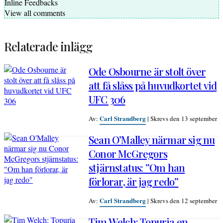
Inline Feedbacks
View all comments
Relaterade inlägg
Ode Osbourne är stolt över
att få slåss på huvudkortet vid
UFC 306
Carl Strandberg
Av:
|
Skrevs den 13 september
Sean O’Malley närmar sig nu
Conor McGregors
stjärnstatus: ”Om han
förlorar, är jag redo”
Carl Strandberg
Av:
|
Skrevs den 12 september
Tim Welch: Topuria en