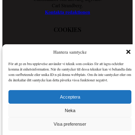
Carl Strandberg.
Kontakta redaktionen
COOKIES
Läs vår Cookie Policy för att ta reda på vad vi gör för att förenkla
Hantera samtycke
din läsupplevelse.
Så använder vi cookies
För att ge en bra upplevelse använder vi teknik som cookies för att lagra och/eller
komma åt enhetsinformation. När du samtycker till dessa tekniker kan vi behandla data
som surfbeteende eller unika ID:n på denna webbplats. Om du inte samtycker eller om
OM SPORTKURIREN
du återkallar ditt samtycke kan detta påverka vissa funktioner negativt.
Sportkuriren är en nättidning med fokus på sport i allmänhet och
Acceptera
Mer om Sportkuriren
MMA i synnerhet.
.
Neka
Copyright © Alla rättigheter reserverade.
Visa preferenser