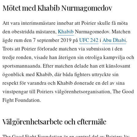
Mötet med Khabib Nurmagomedov
Att vara interimsmästare innebar att Poirier skulle få möta
den obestridda mästaren,
Khabib
Nurmagomedov. Matchen
ägde rum den 7 september 2019 på
UFC 242
i
Abu Dhabi
.
Trots att Poirier förlorade matchen via submission i den
tredje ronden, visade han återigen sin otroliga kampvilja och
sportsmannaanda. Efter matchen delade han ett känslosamt
ögonblick med Khabib, där båda fighters uttryckte sin
respekt för varandra och Khabib donerade en del av sina
vinstpengar till Poiriers välgörenhetsorganisation, The Good
Fight Foundation.
Välgörenhetsarbete och eftermäle
The Good Fight Foundation är en central del av Poiriers liv