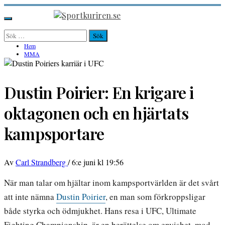
Hoppa
till
Sportkuriren.se
Primär
innehåll
meny
Sök
efter:
Hem
MMA
Dustin Poirier: En krigare i
oktagonen och en hjärtats
kampsportare
Av
Carl Strandberg
/
6:e juni kl 19:56
När man talar om hjältar inom kampsportvärlden är det svårt
att inte nämna
Dustin Poirier
, en man som förkroppsligar
både styrka och ödmjukhet. Hans resa i UFC, Ultimate
Fighting Championship, är en berättelse om envishet, mod