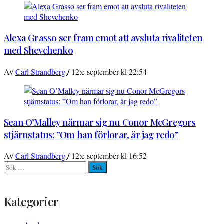
Alexa Grasso ser fram emot att avsluta rivaliteten
med Shevchenko
/
Av
Carl Strandberg
12:e september kl 22:54
Sean O’Malley närmar sig nu Conor McGregors
stjärnstatus: ”Om han förlorar, är jag redo”
/
Av
Carl Strandberg
12:e september kl 16:52
Sök
efter:
Kategorier