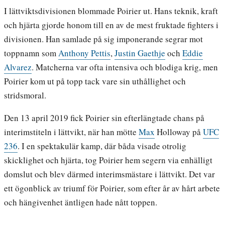
I lättviktsdivisionen blommade Poirier ut. Hans teknik, kraft
och hjärta gjorde honom till en av de mest fruktade fighters i
divisionen. Han samlade på sig imponerande segrar mot
toppnamn som
Anthony Pettis
,
Justin Gaethje
och
Eddie
Alvarez
. Matcherna var ofta intensiva och blodiga krig, men
Poirier kom ut på topp tack vare sin uthållighet och
stridsmoral.
Den 13 april 2019 fick Poirier sin efterlängtade chans på
interimstiteln i lättvikt, när han mötte
Max
Holloway på
UFC
236
. I en spektakulär kamp, där båda visade otrolig
skicklighet och hjärta, tog Poirier hem segern via enhälligt
domslut och blev därmed interimsmästare i lättvikt. Det var
ett ögonblick av triumf för Poirier, som efter år av hårt arbete
och hängivenhet äntligen hade nått toppen.