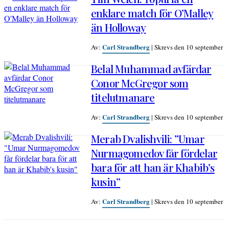
enklare match för O’Malley
än Holloway
Carl Strandberg
Av:
|
Skrevs den 10 september
Belal Muhammad avfärdar
Conor McGregor som
titelutmanare
Carl Strandberg
Av:
|
Skrevs den 10 september
Merab Dvalishvili: ”Umar
Nurmagomedov får fördelar
bara för att han är Khabib’s
kusin”
Carl Strandberg
Av:
|
Skrevs den 10 september