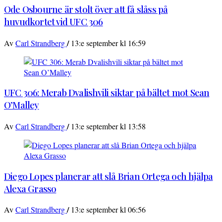
Ode Osbourne är stolt över att få slåss på
huvudkortet vid UFC 306
/
Av
Carl Strandberg
13:e september kl 16:59
UFC 306: Merab Dvalishvili siktar på bältet mot Sean
O’Malley
/
Av
Carl Strandberg
13:e september kl 13:58
Diego Lopes planerar att slå Brian Ortega och hjälpa
Alexa Grasso
/
Av
Carl Strandberg
13:e september kl 06:56