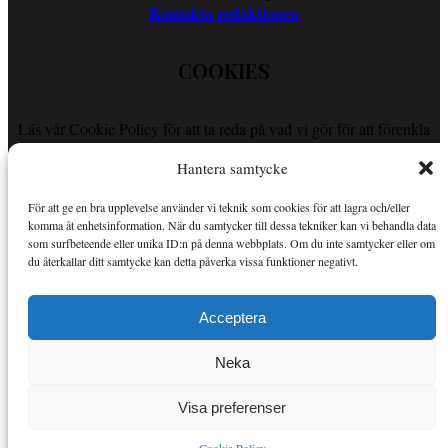
Kontakta redaktionen
COOKIES
Läs vår Cookie Policy för att ta reda på vad vi gör för att förenkla
din läsupplevelse.
Hantera samtycke
Så använder vi cookies
För att ge en bra upplevelse använder vi teknik som cookies för att lagra och/eller
OM SPORTKURIREN
komma åt enhetsinformation. När du samtycker till dessa tekniker kan vi behandla data
som surfbeteende eller unika ID:n på denna webbplats. Om du inte samtycker eller om
du återkallar ditt samtycke kan detta påverka vissa funktioner negativt.
Sportkuriren är en nättidning med fokus på sport i allmänhet och
Mer om Sportkuriren
MMA i synnerhet.
.
Acceptera
Copyright © Alla rättigheter reserverade.
Neka
Visa preferenser
Insert