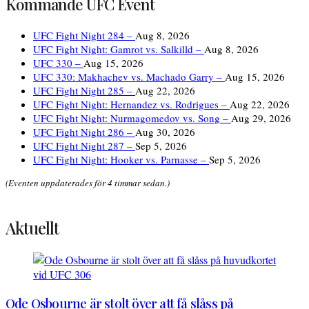
Kommande UFC Event
UFC Fight Night 284 –
Aug 8, 2026
UFC Fight Night: Gamrot vs. Salkilld –
Aug 8, 2026
UFC 330 –
Aug 15, 2026
UFC 330: Makhachev vs. Machado Garry –
Aug 15, 2026
UFC Fight Night 285 –
Aug 22, 2026
UFC Fight Night: Hernandez vs. Rodrigues –
Aug 22, 2026
UFC Fight Night: Nurmagomedov vs. Song –
Aug 29, 2026
UFC Fight Night 286 –
Aug 30, 2026
UFC Fight Night 287 –
Sep 5, 2026
UFC Fight Night: Hooker vs. Parnasse –
Sep 5, 2026
(Eventen uppdaterades för 4 timmar sedan.)
Aktuellt
Ode Osbourne är stolt över att få slåss på