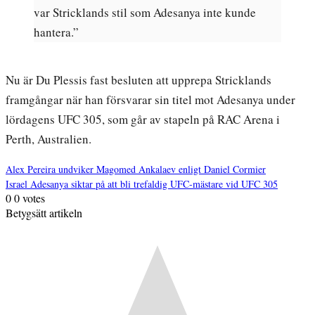
var Stricklands stil som Adesanya inte kunde
hantera.”
Nu är Du Plessis fast besluten att upprepa Stricklands
framgångar när han försvarar sin titel mot Adesanya under
lördagens UFC 305, som går av stapeln på RAC Arena i
Perth, Australien.
Alex Pereira undviker Magomed Ankalaev enligt Daniel Cormier
Israel Adesanya siktar på att bli trefaldig UFC-mästare vid UFC 305
Inläggsnavigering
0
0
votes
Betygsätt artikeln