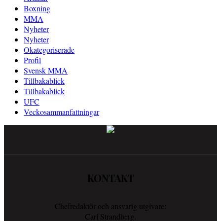
Boxning
MMA
Nyheter
Nyheter
Okategoriserade
Profil
Svensk MMA
Tillbakablick
Tillbakablick
UFC
Veckosammanfattningar
KONTAKT
Chefredaktör och ansvarig utgivare:
Carl Strandberg.