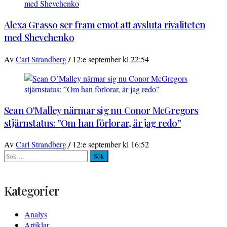
Alexa Grasso ser fram emot att avsluta rivaliteten
med Shevchenko
/
Av
Carl Strandberg
12:e september kl 22:54
Sean O’Malley närmar sig nu Conor McGregors
stjärnstatus: ”Om han förlorar, är jag redo”
/
Av
Carl Strandberg
12:e september kl 16:52
Sök
efter:
Kategorier
Analys
Artiklar