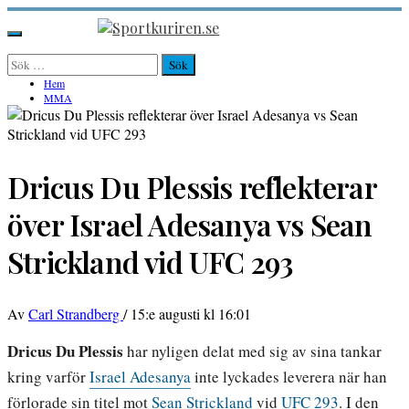
Hoppa
till
Sportkuriren.se
Primär
innehåll
meny
Sök
efter:
Hem
MMA
Dricus Du Plessis reflekterar
över Israel Adesanya vs Sean
Strickland vid UFC 293
Av
Carl Strandberg
/
15:e augusti kl 16:01
Dricus Du Plessis
har nyligen delat med sig av sina tankar
kring varför
Israel Adesanya
inte lyckades leverera när han
förlorade sin titel mot
Sean Strickland
vid
UFC 293
. I den