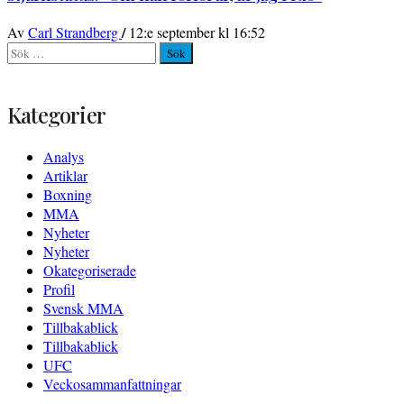
/
Av
Carl Strandberg
12:e september kl 16:52
Sök
efter:
Kategorier
Analys
Artiklar
Boxning
MMA
Nyheter
Nyheter
Okategoriserade
Profil
Svensk MMA
Tillbakablick
Tillbakablick
UFC
Veckosammanfattningar