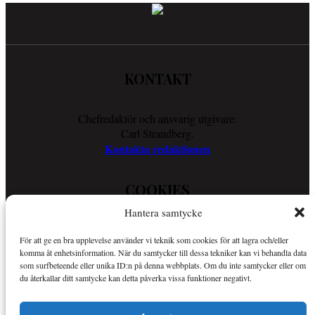
KONTAKT
Chefredaktör och ansvarig utgivare:
Carl Strandberg.
Kontakta redaktionen
COOKIES
Hantera samtycke
Läs vår Cookie Policy för att ta reda på vad vi gör för att förenkla
För att ge en bra upplevelse använder vi teknik som cookies för att lagra och/eller
din läsupplevelse.
komma åt enhetsinformation. När du samtycker till dessa tekniker kan vi behandla data
Så använder vi cookies
som surfbeteende eller unika ID:n på denna webbplats. Om du inte samtycker eller om
du återkallar ditt samtycke kan detta påverka vissa funktioner negativt.
OM SPORTKURIREN