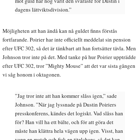
mot guld har nog varit den svåraste för Dustin i
dagens lättviktsdivision.”
Möjligheten att han ändå kan nå guldet finns förstås
fortfarande. Poirier har inte officiellt meddelat sin pension
efter UFC 302, så det är tänkbart att han fortsätter tävla. Men
Johnson tror inte på det. Med tanke på hur Poirier uppträdde
efter UFC 302, tror ”Mighty Mouse” att det var sista gången
vi såg honom i oktagonen.
”Jag tror inte att han kommer slåss igen,” sade
Johnson. ”När jag lyssnade på Dustin Poiriers
presskonferens, kändes det logiskt. Vad slåss han
för? Han vill ha ett bälte, och för att göra det
måste han klättra hela vägen upp igen. Visst, han
vann en match och fick en titelchans, så det kan