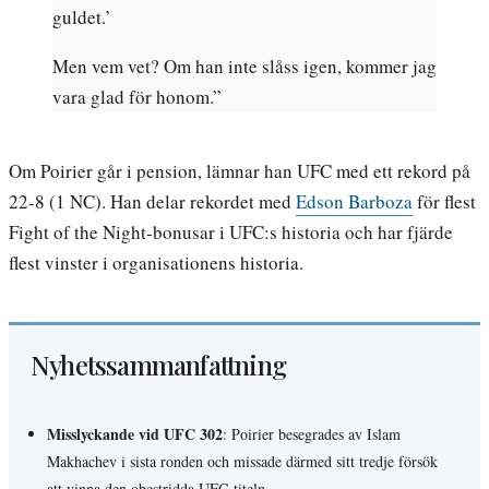
guldet.’
Men vem vet? Om han inte slåss igen, kommer jag
vara glad för honom.”
Om Poirier går i pension, lämnar han UFC med ett rekord på
22-8 (1 NC). Han delar rekordet med
Edson Barboza
för flest
Fight of the Night-bonusar i UFC:s historia och har fjärde
flest vinster i organisationens historia.
Nyhetssammanfattning
Misslyckande vid UFC 302
: Poirier besegrades av Islam
Makhachev i sista ronden och missade därmed sitt tredje försök
att vinna den obestridda UFC-titeln.