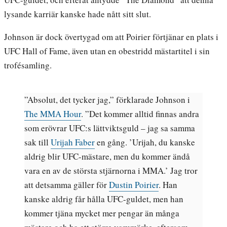
lysande karriär kanske hade nått sitt slut.
Johnson är dock övertygad om att Poirier förtjänar en plats i
UFC Hall of Fame, även utan en obestridd mästartitel i sin
trofésamling.
”Absolut, det tycker jag,” förklarade Johnson i
The MMA Hour
. ”Det kommer alltid finnas andra
som erövrar UFC:s lättviktsguld – jag sa samma
sak till
Urijah Faber
en gång. ’Urijah, du kanske
aldrig blir UFC-mästare, men du kommer ändå
vara en av de största stjärnorna i MMA.’ Jag tror
att detsamma gäller för
Dustin Poirier
. Han
kanske aldrig får hålla UFC-guldet, men han
kommer tjäna mycket mer pengar än många