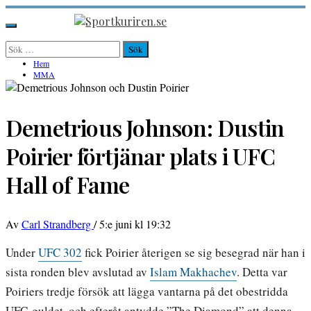
Hoppa
till
Sportkuriren.se
Primär
innehåll
meny
Sök
efter:
Hem
MMA
Demetrious Johnson: Dustin
Poirier förtjänar plats i UFC
Hall of Fame
Av
Carl Strandberg
/
5:e juni kl 19:32
Under
UFC 302
fick Poirier återigen se sig besegrad när han i
sista ronden blev avslutad av
Islam Makhachev
. Detta var
Poiriers tredje försök att lägga vantarna på det obestridda
UFC-guldet, och efteråt antydde ”The Diamond” att denna