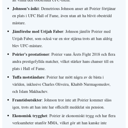
Johnson’s åsikt
: Demetrious Johnson anser att Poirier förtjänar
en plats i UFC Hall of Fame, även utan att ha blivit obestridd
mästare.
Jämförelse med Urijah Faber
: Johnson jämför Poirier med
Urijah Faber, som också var en stor stjärna trots att han aldrig
blev UFC-mästare.
Poirier’s prestationer
: Poirier vann Årets Fight 2018 och flera
andra prestigefyllda matcher, vilket stärker hans chanser till en
plats i Hall of Fame.
Tuffa motståndare
: Poirier har mött några av de bästa i
världen, inklusive Charles Oliveira, Khabib Nurmagomedov,
och Islam Makhachev.
Framtidsutsikter
: Johnson tror inte att Poirier kommer slåss
igen, trots att han inte har officiellt meddelat sin pension.
Ekonomisk trygghet
: Poirier är ekonomiskt trygg och har flera
verksamheter utanför MMA, vilket gör att han kanske inte