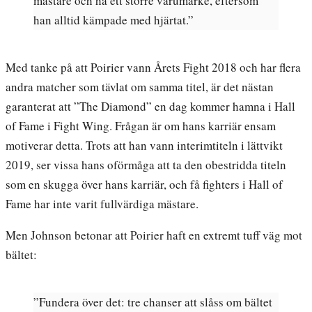
mästare och ha ett större varumärke, eftersom
han alltid kämpade med hjärtat.”
Med tanke på att Poirier vann Årets Fight 2018 och har flera
andra matcher som tävlat om samma titel, är det nästan
garanterat att ”The Diamond” en dag kommer hamna i Hall
of Fame i Fight Wing. Frågan är om hans karriär ensam
motiverar detta. Trots att han vann interimtiteln i lättvikt
2019, ser vissa hans oförmåga att ta den obestridda titeln
som en skugga över hans karriär, och få fighters i Hall of
Fame har inte varit fullvärdiga mästare.
Men Johnson betonar att Poirier haft en extremt tuff väg mot
bältet:
”Fundera över det: tre chanser att slåss om bältet