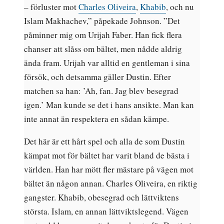
– förluster mot
Charles Oliveira
,
Khabib
, och nu
Islam Makhachev,” påpekade Johnson. ”Det
påminner mig om Urijah Faber. Han fick flera
chanser att slåss om bältet, men nådde aldrig
ända fram. Urijah var alltid en gentleman i sina
försök, och detsamma gäller Dustin. Efter
matchen sa han: ’Ah, fan. Jag blev besegrad
igen.’ Man kunde se det i hans ansikte. Man kan
inte annat än respektera en sådan kämpe.
Det här är ett hårt spel och alla de som Dustin
kämpat mot för bältet har varit bland de bästa i
världen. Han har mött fler mästare på vägen mot
bältet än någon annan. Charles Oliveira, en riktig
gangster. Khabib, obesegrad och lättviktens
största. Islam, en annan lättviktslegend. Vägen