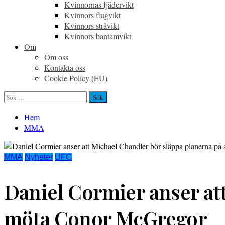
Kvinnornas fjädervikt
Kvinnors flugvikt
Kvinnors stråvikt
Kvinnors bantamvikt
Om
Om oss
Kontakta oss
Cookie Policy (EU)
Sök
efter:
Hem
MMA
MMA
Nyheter
UFC
Daniel Cormier anser att
möta Conor McGregor