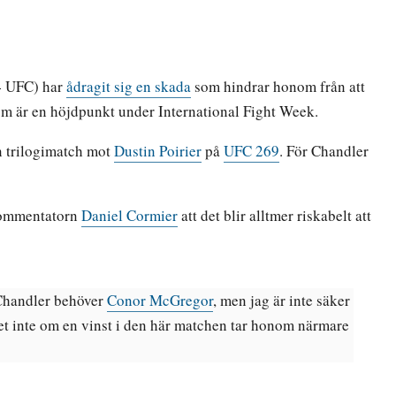
4 UFC) har
ådragit sig en skada
som hindrar honom från att
m är en höjdpunkt under International Fight Week.
in trilogimatch mot
Dustin Poirier
på
UFC 269
. För Chandler
kommentatorn
Daniel Cormier
att det blir alltmer riskabelt att
 Chandler behöver
Conor McGregor
, men jag är inte säker
vet inte om en vinst i den här matchen tar honom närmare