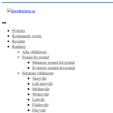
Hoppa
till
innehåll
Sportkuriren.se
Primär
meny
Nyheter
Kommande events
Resultat
Ranking
Alla viktklasser
Pound for pound
Männens pound-for-pound
Kvinnors pound-for-pound
Separata viktklasser
Tungvikt
Lätt tungvikt
Mellanvikt
Weltervikt
Lättvikt
Fjädervikt
Flugvikt