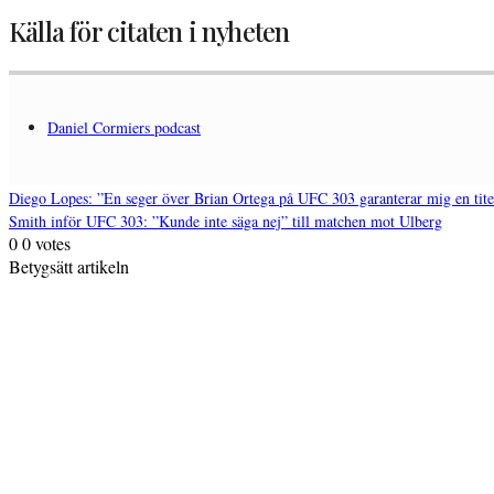
Källa för citaten i nyheten
Daniel Cormiers podcast
Diego Lopes: ”En seger över Brian Ortega på UFC 303 garanterar mig en tite
Smith inför UFC 303: ”Kunde inte säga nej” till matchen mot Ulberg
Inläggsnavigering
0
0
votes
Betygsätt artikeln