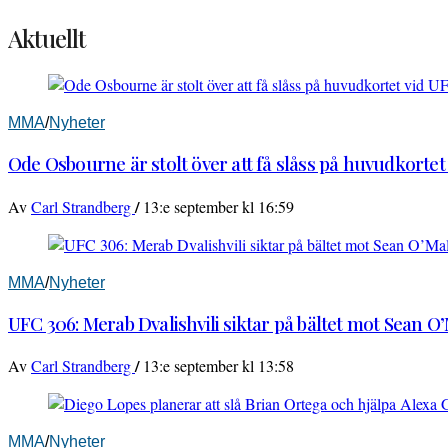
Aktuellt
MMA
/
Nyheter
Ode Osbourne är stolt över att få slåss på huvudkortet
/
Av
Carl Strandberg
13:e september kl 16:59
MMA
/
Nyheter
UFC 306: Merab Dvalishvili siktar på bältet mot Sean O
/
Av
Carl Strandberg
13:e september kl 13:58
MMA
/
Nyheter