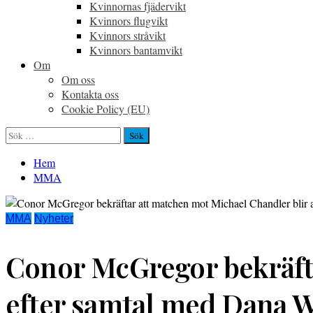
Kvinnornas fjädervikt
Kvinnors flugvikt
Kvinnors stråvikt
Kvinnors bantamvikt
Om
Om oss
Kontakta oss
Cookie Policy (EU)
Sök
efter:
Hem
MMA
MMA
Nyheter
Conor McGregor bekräfta
efter samtal med Dana W