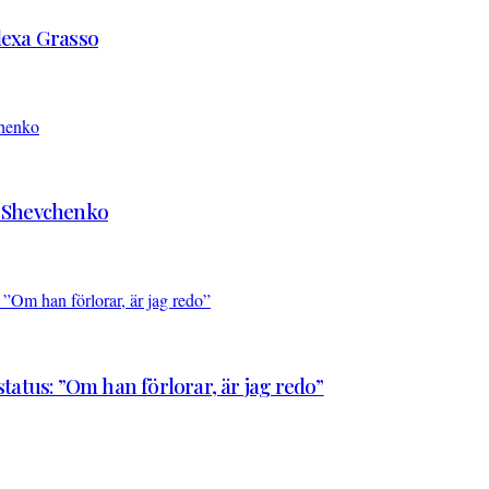
Alexa Grasso
d Shevchenko
atus: ”Om han förlorar, är jag redo”