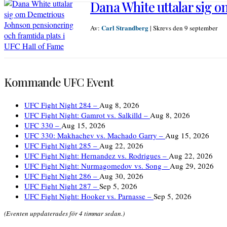
Dana White uttalar sig 
Carl Strandberg
Av:
|
Skrevs den 9 september
Kommande UFC Event
UFC Fight Night 284 –
Aug 8, 2026
UFC Fight Night: Gamrot vs. Salkilld –
Aug 8, 2026
UFC 330 –
Aug 15, 2026
UFC 330: Makhachev vs. Machado Garry –
Aug 15, 2026
UFC Fight Night 285 –
Aug 22, 2026
UFC Fight Night: Hernandez vs. Rodrigues –
Aug 22, 2026
UFC Fight Night: Nurmagomedov vs. Song –
Aug 29, 2026
UFC Fight Night 286 –
Aug 30, 2026
UFC Fight Night 287 –
Sep 5, 2026
UFC Fight Night: Hooker vs. Parnasse –
Sep 5, 2026
(Eventen uppdaterades för 4 timmar sedan.)