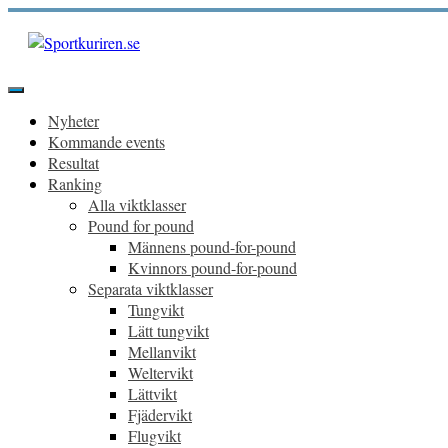
Hoppa
till
innehåll
Sportkuriren.se
Primär
meny
Nyheter
Kommande events
Resultat
Ranking
Alla viktklasser
Pound for pound
Männens pound-for-pound
Kvinnors pound-for-pound
Separata viktklasser
Tungvikt
Lätt tungvikt
Mellanvikt
Weltervikt
Lättvikt
Fjädervikt
Flugvikt