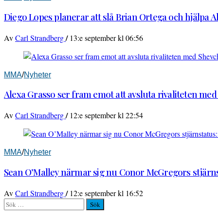
Diego Lopes planerar att slå Brian Ortega och hjälpa 
/
Av
Carl Strandberg
13:e september kl 06:56
MMA
/
Nyheter
Alexa Grasso ser fram emot att avsluta rivaliteten me
/
Av
Carl Strandberg
12:e september kl 22:54
MMA
/
Nyheter
Sean O’Malley närmar sig nu Conor McGregors stjärnst
/
Av
Carl Strandberg
12:e september kl 16:52
Sök
efter: