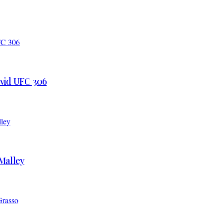
 vid UFC 306
’Malley