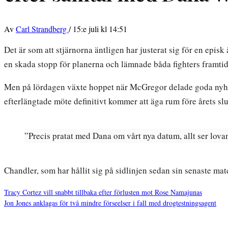
Av
Carl Strandberg
/
15:e juli kl 14:51
Det är som att stjärnorna äntligen har justerat sig för en epis
en skada stopp för planerna och lämnade båda fighters framtids
Men på lördagen växte hoppet när McGregor delade goda ny
efterlängtade möte definitivt kommer att äga rum före årets slu
”Precis pratat med Dana om vårt nya datum, allt ser lovan
Chandler, som har hållit sig på sidlinjen sedan sin senaste ma
Tracy Cortez vill snabbt tillbaka efter förlusten mot Rose Namajunas
Jon Jones anklagas för två mindre förseelser i fall med drogtestningsagent
Inläggsnavigering