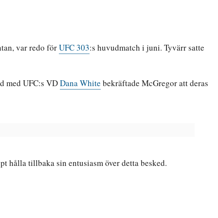
äntan, var redo för
UFC 303
:s huvudmatch i juni. Tyvärr satte
stund med UFC:s VD
Dana White
bekräftade McGregor att deras
 hålla tillbaka sin entusiasm över detta besked.