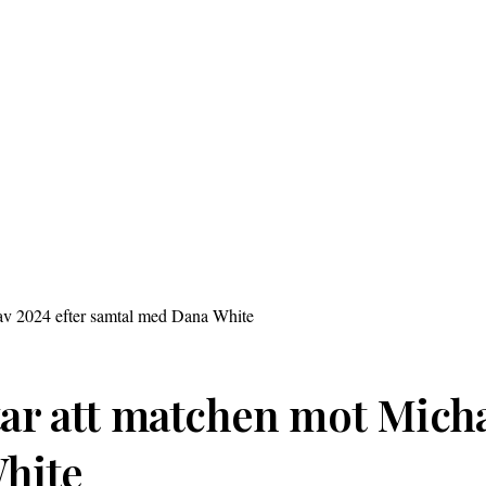
r att matchen mot Michae
hite