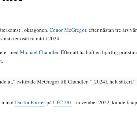
k återkomst i oktagonen.
Conor McGregor
, efter nästan tre års v
utsikter osäkra mitt i 2024.
heter med
Michael Chandler
. Efter att ha haft en hjärtlig prat
t.
de ut,” twittrade McGregor till Chandler. ”[2024], helt säkert.”
tch mot
Dustin Poirier
på
UFC 281
i november 2022, kunde knappt