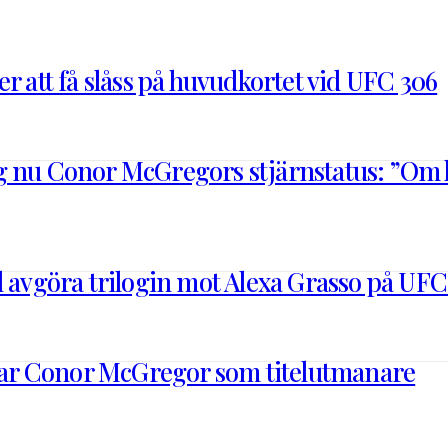
r att få slåss på huvudkortet vid UFC 306
 nu Conor McGregors stjärnstatus: ”Om ha
l avgöra trilogin mot Alexa Grasso på UFC
r Conor McGregor som titelutmanare