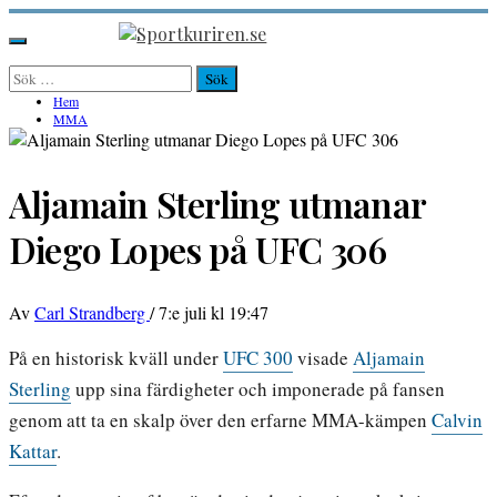
Hoppa
till
Sportkuriren.se
Primär
innehåll
meny
Sök
efter:
Hem
MMA
Aljamain Sterling utmanar
Diego Lopes på UFC 306
Av
Carl Strandberg
/
7:e juli kl 19:47
På en historisk kväll under
UFC 300
visade
Aljamain
Sterling
upp sina färdigheter och imponerade på fansen
genom att ta en skalp över den erfarne MMA-kämpen
Calvin
Kattar
.