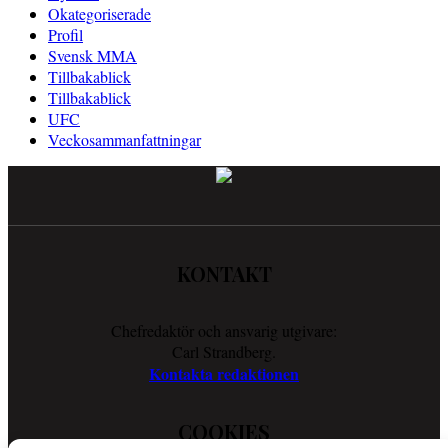
Okategoriserade
Profil
Svensk MMA
Tillbakablick
Tillbakablick
UFC
Veckosammanfattningar
KONTAKT
Chefredaktör och ansvarig utgivare:
Carl Strandberg.
Kontakta redaktionen
COOKIES