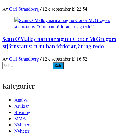
/
Av
Carl Strandberg
12:e september kl 22:54
Sean O’Malley närmar sig nu Conor McGregors
stjärnstatus: ”Om han förlorar, är jag redo”
/
Av
Carl Strandberg
12:e september kl 16:52
Sök
efter:
Kategorier
Analys
Artiklar
Boxning
MMA
Nyheter
Nyheter