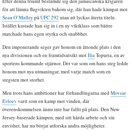
Efter denna triumf bestämde sig den jamaicanska krigaren
för att lämna flugvikten bakom sig, där han hade kämpat mot
Sean O’Malley
på
UFC 292
utan att lyckas återta titeln.
Istället kastade han sig in i en ny viktklass som bättre
matchade hans egen styrka och snabbhet.
Den imponerande seger gav honom en åttonde plats i den
nya divisionen och en framtidsutsikt mot
Ilia
Topuria, en av
sportens kommande stjärnor. Det var som om hans steg ledde
honom mot nya utmaningar, med varje match som en
stegsten mot storhet.
Men trots hans ambitioner har förhandlingarna med
Movsar
Evloev
varit som en kamp mot vinden, där
överenskommelsen ännu inte har fallit på plats. Den New
Jersey-baserade kämpen, med sitt hårda arbete och sin
envishet, har nu börjat utforska andra möjligheter.