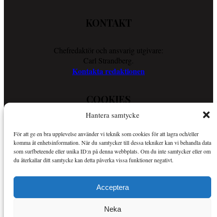
KONTAKT
Chefredaktör och ansvarig utgivare:
Carl Strandberg.
Kontakta redaktionen
COOKIES
Hantera samtycke
Läs vår Cookie Policy för att ta reda på vad vi gör för att förenkla
För att ge en bra upplevelse använder vi teknik som cookies för att lagra och/eller
din läsupplevelse.
komma åt enhetsinformation. När du samtycker till dessa tekniker kan vi behandla data
Så använder vi cookies
som surfbeteende eller unika ID:n på denna webbplats. Om du inte samtycker eller om
du återkallar ditt samtycke kan detta påverka vissa funktioner negativt.
OM SPORTKURIREN
Acceptera
Sportkuriren är en nättidning med fokus på sport i allmänhet och
Neka
Mer om Sportkuriren
MMA i synnerhet.
.