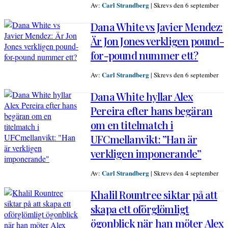
Carl Strandberg
Av:
|
Skrevs den 6 september
Dana White vs Javier Mendez:
Är Jon Jones verkligen pound-
for-pound nummer ett?
Carl Strandberg
Av:
|
Skrevs den 6 september
Dana White hyllar Alex
Pereira efter hans begäran
om en titelmatch i
UFCmellanvikt: ”Han är
verkligen imponerande”
Carl Strandberg
Av:
|
Skrevs den 4 september
Khalil Rountree siktar på att
skapa ett oförglömligt
ögonblick när han möter Alex