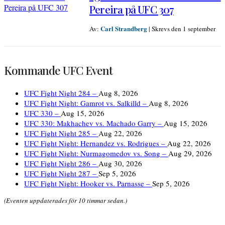
Pereira på UFC 307
Carl Strandberg
Av:
|
Skrevs den 1 september
Kommande UFC Event
UFC Fight Night 284 –
Aug 8, 2026
UFC Fight Night: Gamrot vs. Salkilld –
Aug 8, 2026
UFC 330 –
Aug 15, 2026
UFC 330: Makhachev vs. Machado Garry –
Aug 15, 2026
UFC Fight Night 285 –
Aug 22, 2026
UFC Fight Night: Hernandez vs. Rodrigues –
Aug 22, 2026
UFC Fight Night: Nurmagomedov vs. Song –
Aug 29, 2026
UFC Fight Night 286 –
Aug 30, 2026
UFC Fight Night 287 –
Sep 5, 2026
UFC Fight Night: Hooker vs. Parnasse –
Sep 5, 2026
(Eventen uppdaterades för 10 timmar sedan.)