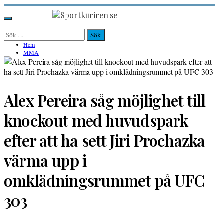
Hoppa
till
Sportkuriren.se
Primär
innehåll
meny
Sök
efter:
Hem
MMA
Alex Pereira såg möjlighet till
knockout med huvudspark
efter att ha sett Jiri Prochazka
värma upp i
omklädningsrummet på UFC
303