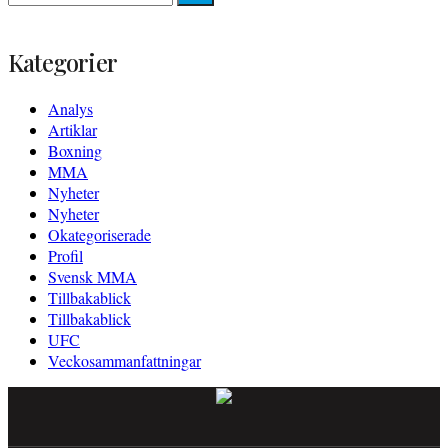
efter:
Kategorier
Analys
Artiklar
Boxning
MMA
Nyheter
Nyheter
Okategoriserade
Profil
Svensk MMA
Tillbakablick
Tillbakablick
UFC
Veckosammanfattningar