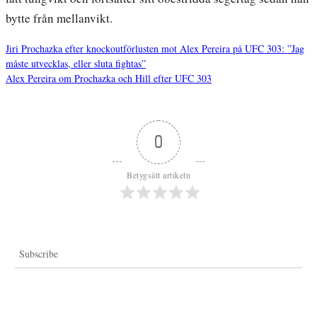
bytte från mellanvikt.
Jiri Prochazka efter knockoutförlusten mot Alex Pereira på UFC 303: ”Jag
måste utvecklas, eller sluta fightas”
Inläggsnavigering
Alex Pereira om Prochazka och Hill efter UFC 303
0
Betygsätt artikeln
Subscribe