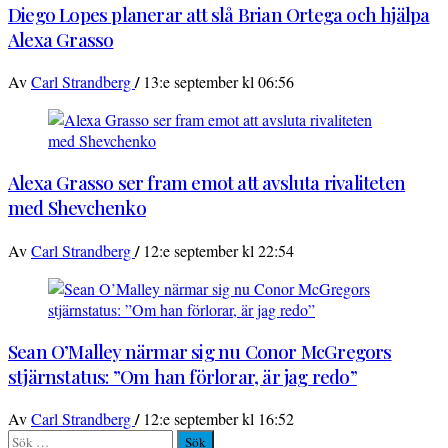
Diego Lopes planerar att slå Brian Ortega och hjälpa
Alexa Grasso
/
Av
Carl Strandberg
13:e september kl 06:56
Alexa Grasso ser fram emot att avsluta rivaliteten
med Shevchenko
/
Av
Carl Strandberg
12:e september kl 22:54
Sean O’Malley närmar sig nu Conor McGregors
stjärnstatus: ”Om han förlorar, är jag redo”
/
Av
Carl Strandberg
12:e september kl 16:52
Sök