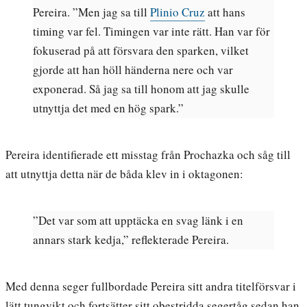
Pereira. ”Men jag sa till
Plinio Cruz
att hans
timing var fel. Timingen var inte rätt. Han var för
fokuserad på att försvara den sparken, vilket
gjorde att han höll händerna nere och var
exponerad. Så jag sa till honom att jag skulle
utnyttja det med en hög spark.”
Pereira identifierade ett misstag från Prochazka och såg till
att utnyttja detta när de båda klev in i oktagonen:
”Det var som att upptäcka en svag länk i en
annars stark kedja,” reflekterade Pereira.
Med denna seger fullbordade Pereira sitt andra titelförsvar i
lätt tungvikt och fortsätter sitt obestridda segertåg sedan han