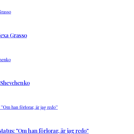
Alexa Grasso
d Shevchenko
atus: ”Om han förlorar, är jag redo”