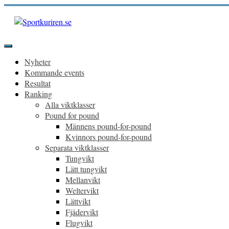
Hoppa
till
innehåll
Sportkuriren.se
Primär
meny
Nyheter
Kommande events
Resultat
Ranking
Alla viktklasser
Pound for pound
Männens pound-for-pound
Kvinnors pound-for-pound
Separata viktklasser
Tungvikt
Lätt tungvikt
Mellanvikt
Weltervikt
Lättvikt
Fjädervikt
Flugvikt