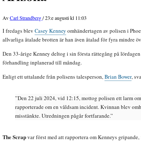
Av
Carl Strandberg
/
23:e augusti kl 11:03
I fredags blev
Casey Kenney
omhändertagen av polisen i Phoeni
allvarliga åtalade brotten är han även åtalad för fyra mindre ö
Den 33-årige Kenney deltog i sin första rättegång på lördagen
förhandling inplanerad till måndag.
Enligt ett uttalande från polisens talesperson,
Brian Bower
, sv
”Den 22 juli 2024, vid 12:15, mottog polisen ett larm o
rapporterade om en våldsam incident. Kvinnan blev omhä
misstänkte. Utredningen pågår fortfarande.”
The Scrap
var först med att rapportera om Kenneys gripande,