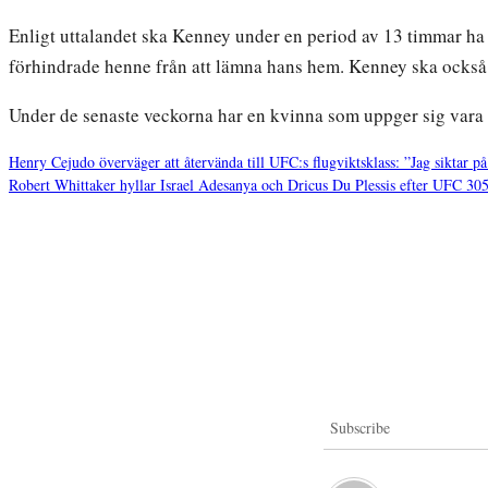
Enligt uttalandet ska Kenney under en period av 13 timmar ha u
förhindrade henne från att lämna hans hem. Kenney ska också 
Under de senaste veckorna har en kvinna som uppger sig vara 
Henry Cejudo överväger att återvända till UFC:s flugviktsklass: ”Jag siktar p
Robert Whittaker hyllar Israel Adesanya och Dricus Du Plessis efter UFC 30
Inläggsnavigering
Subscribe