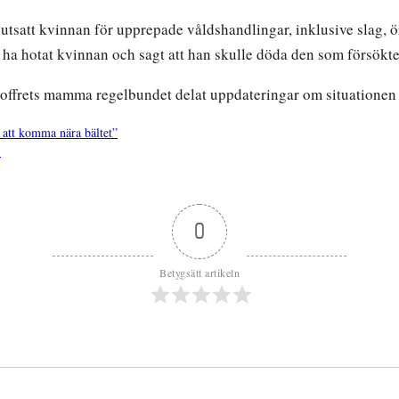
tsatt kvinnan för upprepade våldshandlingar, inklusive slag, ör
ha hotat kvinnan och sagt att han skulle döda den som försökte
offrets mamma regelbundet delat uppdateringar om situationen 
å att komma nära bältet”
5
0
Betygsätt artikeln