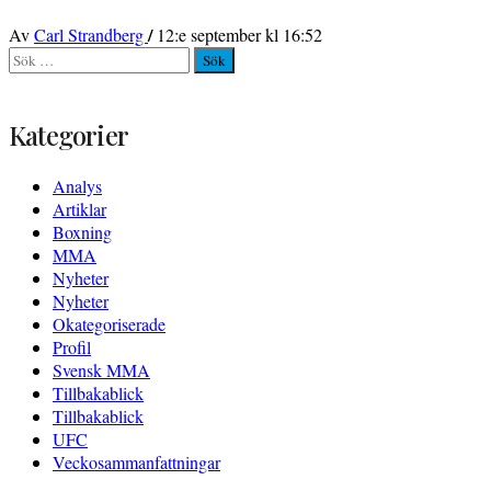
/
Av
Carl Strandberg
12:e september kl 16:52
Sök
efter:
Kategorier
Analys
Artiklar
Boxning
MMA
Nyheter
Nyheter
Okategoriserade
Profil
Svensk MMA
Tillbakablick
Tillbakablick
UFC
Veckosammanfattningar