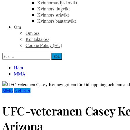
Kvinnornas fjädervikt
Kvinnors flugvikt
Kvinnors stråvikt
Kvinnors bantamvikt
Om
Om oss
Kontakta oss
Cookie Policy (EU)
Sök
efter:
Hem
MMA
MMA
Nyheter
UFC-veteranen Casey Ken
Arizona