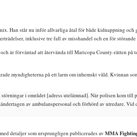
x. Han står nu inför allvarliga åtal för både kidnappning och g
verträdelser, inklusive tre fall av misshandel och en för störande
 och är förväntad att återvända till Maricopa County-rätten på 
arade myndigheterna på ett larm om inhemskt våld. Kvinnan som
m störningar i området [adress utelämnad]. När polisen kom til
ndertagen av ambulanspersonal och förhörd av utredare. Vid det
MMA Fightin
 med detaljer som ursprungligen publicerades av