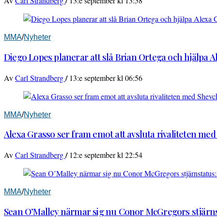
/
Av
Carl Strandberg
13:e september kl 13:58
MMA
/
Nyheter
Diego Lopes planerar att slå Brian Ortega och hjälpa 
/
Av
Carl Strandberg
13:e september kl 06:56
MMA
/
Nyheter
Alexa Grasso ser fram emot att avsluta rivaliteten me
/
Av
Carl Strandberg
12:e september kl 22:54
MMA
/
Nyheter
Sean O’Malley närmar sig nu Conor McGregors stjärnst