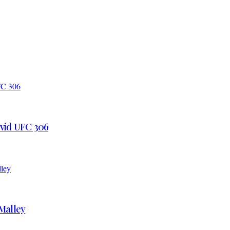
 vid UFC 306
’Malley