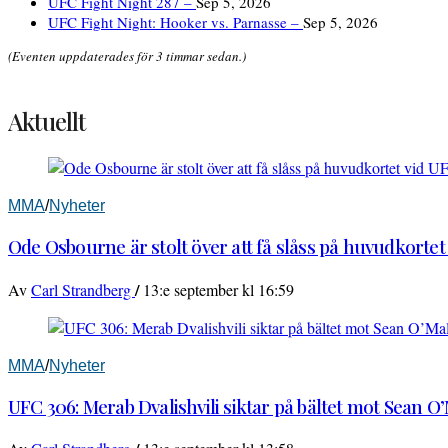
UFC Fight Night 287 –
Sep 5, 2026
UFC Fight Night: Hooker vs. Parnasse –
Sep 5, 2026
(Eventen uppdaterades för 3 timmar sedan.)
Aktuellt
MMA
/
Nyheter
Ode Osbourne är stolt över att få slåss på huvudkortet
/
Av
Carl Strandberg
13:e september kl 16:59
MMA
/
Nyheter
UFC 306: Merab Dvalishvili siktar på bältet mot Sean O