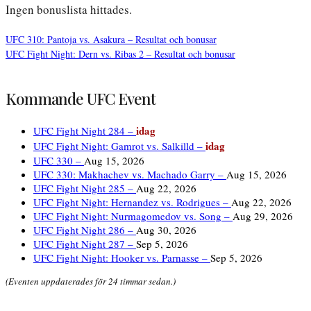
Ingen bonuslista hittades.
UFC 310: Pantoja vs. Asakura – Resultat och bonusar
UFC Fight Night: Dern vs. Ribas 2 – Resultat och bonusar
Inläggsnavigering
Kommande UFC Event
idag
UFC Fight Night 284 –
idag
UFC Fight Night: Gamrot vs. Salkilld –
UFC 330 –
Aug 15, 2026
UFC 330: Makhachev vs. Machado Garry –
Aug 15, 2026
UFC Fight Night 285 –
Aug 22, 2026
UFC Fight Night: Hernandez vs. Rodrigues –
Aug 22, 2026
UFC Fight Night: Nurmagomedov vs. Song –
Aug 29, 2026
UFC Fight Night 286 –
Aug 30, 2026
UFC Fight Night 287 –
Sep 5, 2026
UFC Fight Night: Hooker vs. Parnasse –
Sep 5, 2026
(Eventen uppdaterades för 24 timmar sedan.)