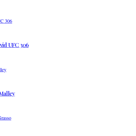
 vid UFC 306
’Malley