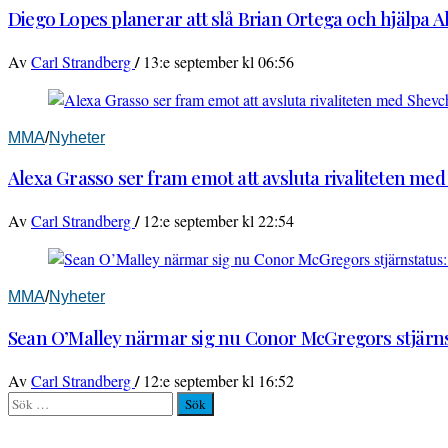
Diego Lopes planerar att slå Brian Ortega och hjälpa 
/
Av
Carl Strandberg
13:e september kl 06:56
MMA
/
Nyheter
Alexa Grasso ser fram emot att avsluta rivaliteten me
/
Av
Carl Strandberg
12:e september kl 22:54
MMA
/
Nyheter
Sean O’Malley närmar sig nu Conor McGregors stjärnst
/
Av
Carl Strandberg
12:e september kl 16:52
Sök
efter: