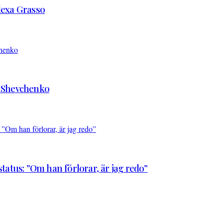
Alexa Grasso
d Shevchenko
atus: ”Om han förlorar, är jag redo”