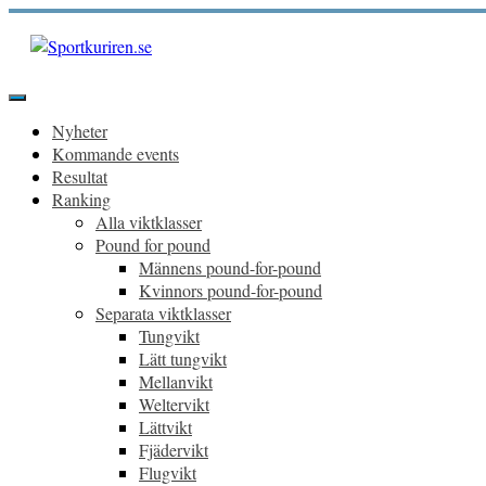
Hoppa
till
innehåll
Sportkuriren.se
Primär
meny
Nyheter
Kommande events
Resultat
Ranking
Alla viktklasser
Pound for pound
Männens pound-for-pound
Kvinnors pound-for-pound
Separata viktklasser
Tungvikt
Lätt tungvikt
Mellanvikt
Weltervikt
Lättvikt
Fjädervikt
Flugvikt