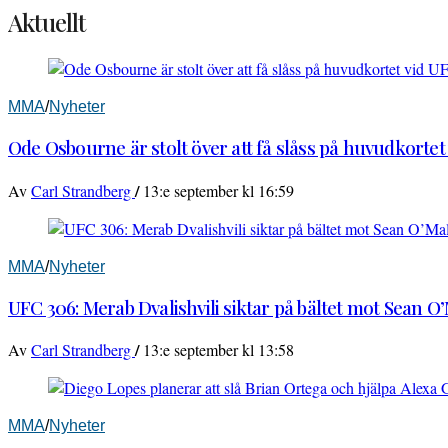
Aktuellt
MMA
/
Nyheter
Ode Osbourne är stolt över att få slåss på huvudkortet
/
Av
Carl Strandberg
13:e september kl 16:59
MMA
/
Nyheter
UFC 306: Merab Dvalishvili siktar på bältet mot Sean O
/
Av
Carl Strandberg
13:e september kl 13:58
MMA
/
Nyheter