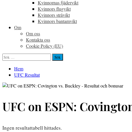
Kvinnornas fjädervikt
Kvinnors flugvikt
Kvinnors stråvikt
Kvinnors bantamvikt
Om
Om oss
Kontakta oss
Cookie Policy (EU)
Sök
efter:
Hem
UFC Resultat
UFC on ESPN: Covington 
Ingen resultattabell hittades.