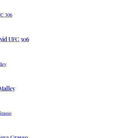
 vid UFC 306
’Malley
Alexa Grasso