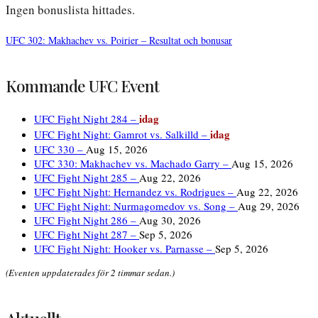
Ingen bonuslista hittades.
UFC 302: Makhachev vs. Poirier – Resultat och bonusar
Inläggsnavigering
Kommande UFC Event
idag
UFC Fight Night 284 –
idag
UFC Fight Night: Gamrot vs. Salkilld –
UFC 330 –
Aug 15, 2026
UFC 330: Makhachev vs. Machado Garry –
Aug 15, 2026
UFC Fight Night 285 –
Aug 22, 2026
UFC Fight Night: Hernandez vs. Rodrigues –
Aug 22, 2026
UFC Fight Night: Nurmagomedov vs. Song –
Aug 29, 2026
UFC Fight Night 286 –
Aug 30, 2026
UFC Fight Night 287 –
Sep 5, 2026
UFC Fight Night: Hooker vs. Parnasse –
Sep 5, 2026
(Eventen uppdaterades för 2 timmar sedan.)