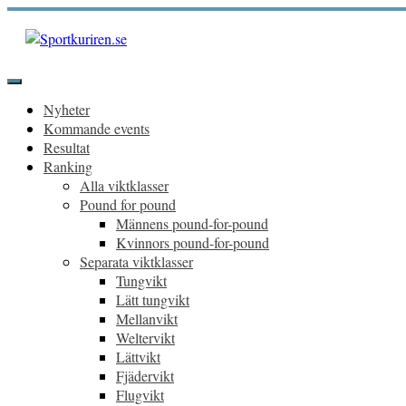
Hoppa
till
innehåll
Sportkuriren.se
Primär
meny
Nyheter
Kommande events
Resultat
Ranking
Alla viktklasser
Pound for pound
Männens pound-for-pound
Kvinnors pound-for-pound
Separata viktklasser
Tungvikt
Lätt tungvikt
Mellanvikt
Weltervikt
Lättvikt
Fjädervikt
Flugvikt