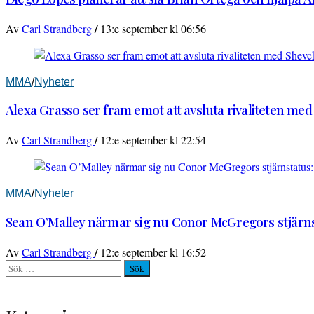
/
Av
Carl Strandberg
13:e september kl 06:56
MMA
/
Nyheter
Alexa Grasso ser fram emot att avsluta rivaliteten me
/
Av
Carl Strandberg
12:e september kl 22:54
MMA
/
Nyheter
Sean O’Malley närmar sig nu Conor McGregors stjärnst
/
Av
Carl Strandberg
12:e september kl 16:52
Sök
efter: