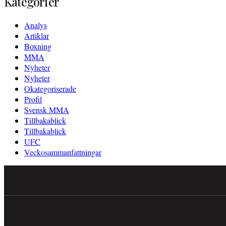
Kategorier
Analys
Artiklar
Boxning
MMA
Nyheter
Nyheter
Okategoriserade
Profil
Svensk MMA
Tillbakablick
Tillbakablick
UFC
Veckosammanfattningar