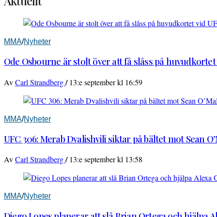
Aktuellt
MMA
/
Nyheter
Ode Osbourne är stolt över att få slåss på huvudkortet
/
Av
Carl Strandberg
13:e september kl 16:59
MMA
/
Nyheter
UFC 306: Merab Dvalishvili siktar på bältet mot Sean O
/
Av
Carl Strandberg
13:e september kl 13:58
MMA
/
Nyheter
Diego Lopes planerar att slå Brian Ortega och hjälpa 