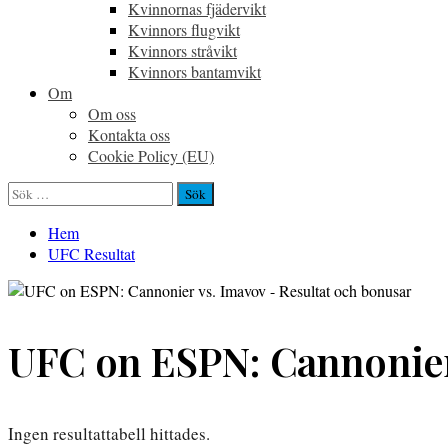
Kvinnornas fjädervikt
Kvinnors flugvikt
Kvinnors stråvikt
Kvinnors bantamvikt
Om
Om oss
Kontakta oss
Cookie Policy (EU)
Sök
efter:
Hem
UFC Resultat
UFC on ESPN: Cannonier 
Ingen resultattabell hittades.