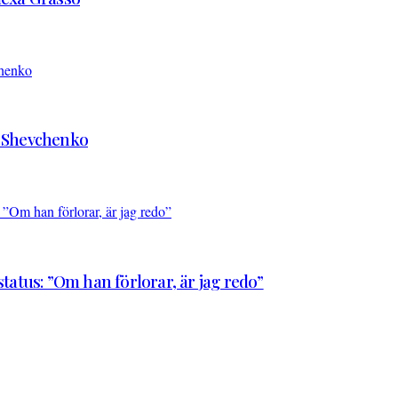
d Shevchenko
atus: ”Om han förlorar, är jag redo”