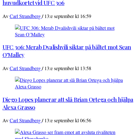
huvudkortet vid UFC 306
/
Av
Carl Strandberg
13:e september kl 16:59
UFC 306: Merab Dvalishvili siktar på bältet mot Sean
O’Malley
/
Av
Carl Strandberg
13:e september kl 13:58
Diego Lopes planerar att slå Brian Ortega och hjälpa
Alexa Grasso
/
Av
Carl Strandberg
13:e september kl 06:56