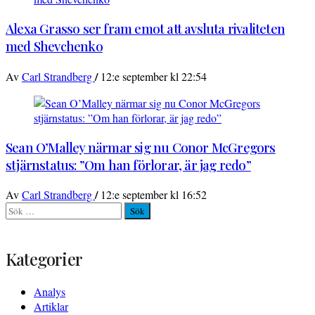
Alexa Grasso ser fram emot att avsluta rivaliteten
med Shevchenko
/
Av
Carl Strandberg
12:e september kl 22:54
Sean O’Malley närmar sig nu Conor McGregors
stjärnstatus: ”Om han förlorar, är jag redo”
/
Av
Carl Strandberg
12:e september kl 16:52
Sök
efter:
Kategorier
Analys
Artiklar