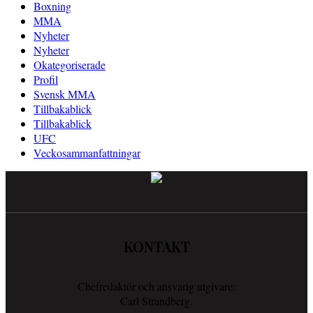
Boxning
MMA
Nyheter
Nyheter
Okategoriserade
Profil
Svensk MMA
Tillbakablick
Tillbakablick
UFC
Veckosammanfattningar
KONTAKT
Chefredaktör och ansvarig utgivare:
Carl Strandberg.