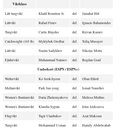
Viktklass
Lätt tungvikt
Khalil Rountree Jr.
def.
Jamahal Hill
Lättvikt
Rafael Fiziev
def.
Ignacio Bahamondes
Tungvikt
Curtis Blaydes
def.
Rizvan Kuniev
Catchweight (165 lb)
Myktybek Orolbai
def.
Tofiq Musayev
Lättvikt
Nazim Sadykhov
def.
Nikolas Motta
Fjädervikt
Muhammad Naimov
def.
Bogdan Grad
Underkort (ESPN / ESPN+)
Weltervikt
Ko Seok-hyeon
def.
Oban Elliott
Mellanvikt
Park Jun-yong
def.
Ismail Naurdiev
Women's Bantamvikt
Daria Zheleznyakova
def.
Melissa Mullins
Women's Bantamvikt
Klaudia Syguła
def.
Irina Alekseeva
Flugvikt
Tagir Ulanbekov
def.
Azat Maksum
Tungvikt
Mohammed Usman
def.
Hamdy Abdelwahab