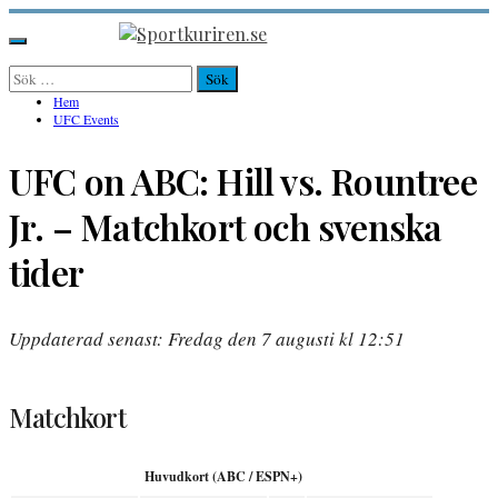
Hoppa
till
Sportkuriren.se
Primär
innehåll
meny
Sök
efter:
Hem
UFC Events
UFC on ABC: Hill vs. Rountree
Jr. – Matchkort och svenska
tider
Uppdaterad senast: Fredag den 7 augusti kl 12:51
Matchkort
Huvudkort (ABC / ESPN+)