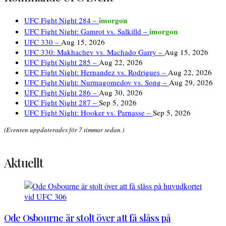
imorgon
UFC Fight Night 284 –
imorgon
UFC Fight Night: Gamrot vs. Salkilld –
UFC 330 –
Aug 15, 2026
UFC 330: Makhachev vs. Machado Garry –
Aug 15, 2026
UFC Fight Night 285 –
Aug 22, 2026
UFC Fight Night: Hernandez vs. Rodrigues –
Aug 22, 2026
UFC Fight Night: Nurmagomedov vs. Song –
Aug 29, 2026
UFC Fight Night 286 –
Aug 30, 2026
UFC Fight Night 287 –
Sep 5, 2026
UFC Fight Night: Hooker vs. Parnasse –
Sep 5, 2026
(Eventen uppdaterades för 7 timmar sedan.)
Aktuellt
Ode Osbourne är stolt över att få slåss på