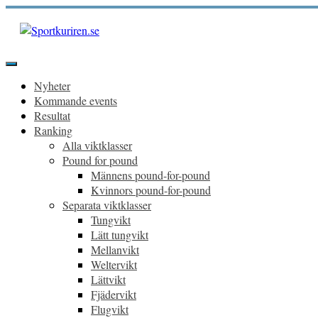
Hoppa
till
innehåll
Sportkuriren.se
Primär
meny
Nyheter
Kommande events
Resultat
Ranking
Alla viktklasser
Pound for pound
Männens pound-for-pound
Kvinnors pound-for-pound
Separata viktklasser
Tungvikt
Lätt tungvikt
Mellanvikt
Weltervikt
Lättvikt
Fjädervikt
Flugvikt