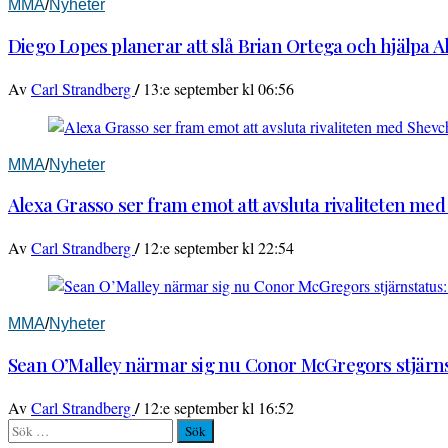
MMA
/
Nyheter
Diego Lopes planerar att slå Brian Ortega och hjälpa 
/
Av
Carl Strandberg
13:e september kl 06:56
MMA
/
Nyheter
Alexa Grasso ser fram emot att avsluta rivaliteten me
/
Av
Carl Strandberg
12:e september kl 22:54
MMA
/
Nyheter
Sean O’Malley närmar sig nu Conor McGregors stjärnst
/
Av
Carl Strandberg
12:e september kl 16:52
Sök