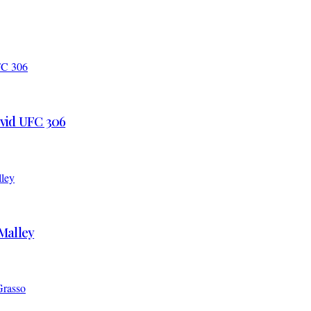
 vid UFC 306
’Malley