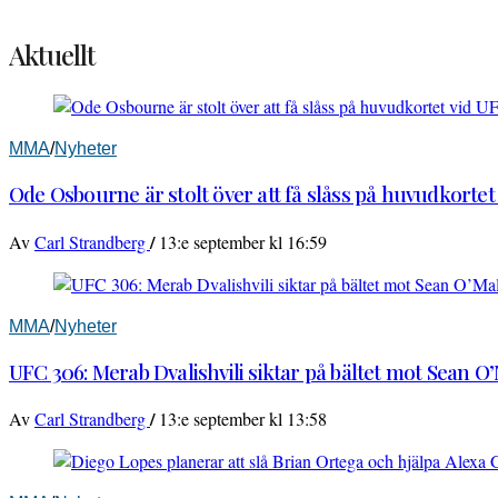
Aktuellt
MMA
/
Nyheter
Ode Osbourne är stolt över att få slåss på huvudkortet
/
Av
Carl Strandberg
13:e september kl 16:59
MMA
/
Nyheter
UFC 306: Merab Dvalishvili siktar på bältet mot Sean O
/
Av
Carl Strandberg
13:e september kl 13:58