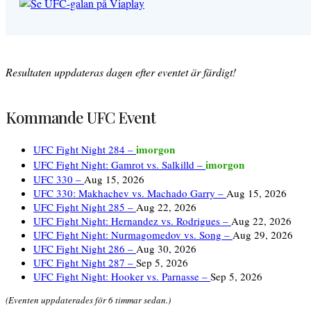
Resultaten uppdateras dagen efter eventet är färdigt!
Kommande UFC Event
imorgon
UFC Fight Night 284 –
imorgon
UFC Fight Night: Gamrot vs. Salkilld –
UFC 330 –
Aug 15, 2026
UFC 330: Makhachev vs. Machado Garry –
Aug 15, 2026
UFC Fight Night 285 –
Aug 22, 2026
UFC Fight Night: Hernandez vs. Rodrigues –
Aug 22, 2026
UFC Fight Night: Nurmagomedov vs. Song –
Aug 29, 2026
UFC Fight Night 286 –
Aug 30, 2026
UFC Fight Night 287 –
Sep 5, 2026
UFC Fight Night: Hooker vs. Parnasse –
Sep 5, 2026
(Eventen uppdaterades för 6 timmar sedan.)