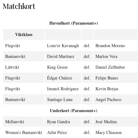
Matchkort
Huvudkort (Paramount+)
Viktklass
Flugvikt
Lone'er Kavanagh
def.
Brandon Moreno
Bantamvikt
David Martínez
def.
Marlon Vera
Lättvikt
King Green
def.
Daniel Zellhuber
Flugvikt
Édgar Cháirez
def.
Felipe Bunes
Flugvikt
Imanol Rodríguez
def.
Kevin Borjas
Bantamvikt
Santiago Luna
def.
Angel Pacheco
Underkort (Paramount+)
Mellanvikt
Ryan Gandra
def.
José Medina
Women's Bantamvikt
Ailín Pérez
def.
Macy Chiasson