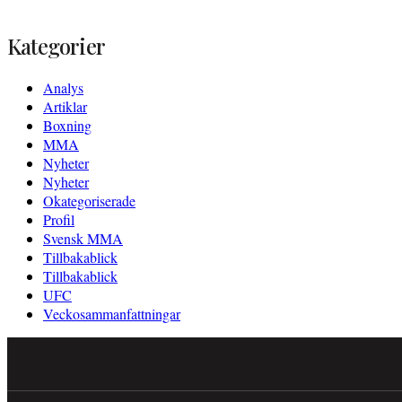
efter:
Kategorier
Analys
Artiklar
Boxning
MMA
Nyheter
Nyheter
Okategoriserade
Profil
Svensk MMA
Tillbakablick
Tillbakablick
UFC
Veckosammanfattningar