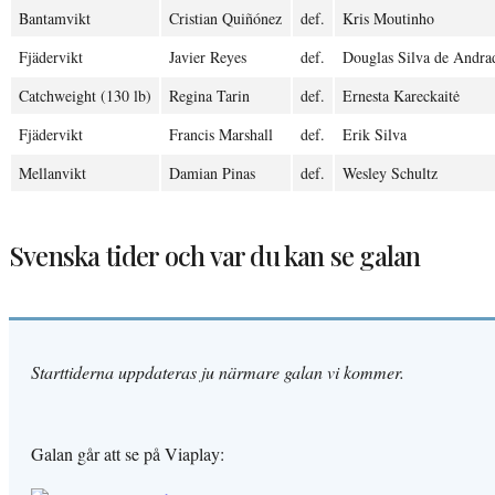
Bantamvikt
Cristian Quiñónez
def.
Kris Moutinho
Fjädervikt
Javier Reyes
def.
Douglas Silva de Andra
Catchweight (130 lb)
Regina Tarin
def.
Ernesta Kareckaitė
Fjädervikt
Francis Marshall
def.
Erik Silva
Mellanvikt
Damian Pinas
def.
Wesley Schultz
Svenska tider och var du kan se galan
Starttiderna uppdateras ju närmare galan vi kommer.
Galan går att se på Viaplay: