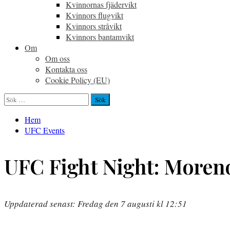
Kvinnornas fjädervikt
Kvinnors flugvikt
Kvinnors stråvikt
Kvinnors bantamvikt
Om
Om oss
Kontakta oss
Cookie Policy (EU)
Sök
efter:
Hem
UFC Events
UFC Fight Night: Moreno
Uppdaterad senast: Fredag den 7 augusti kl 12:51