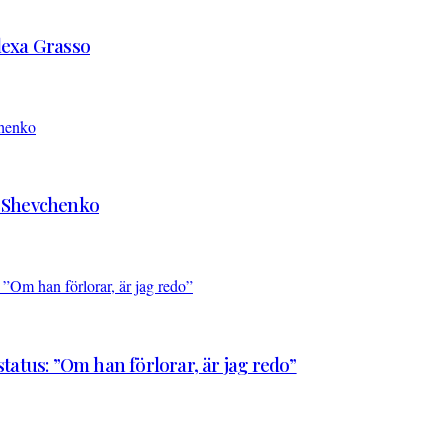
Alexa Grasso
d Shevchenko
atus: ”Om han förlorar, är jag redo”