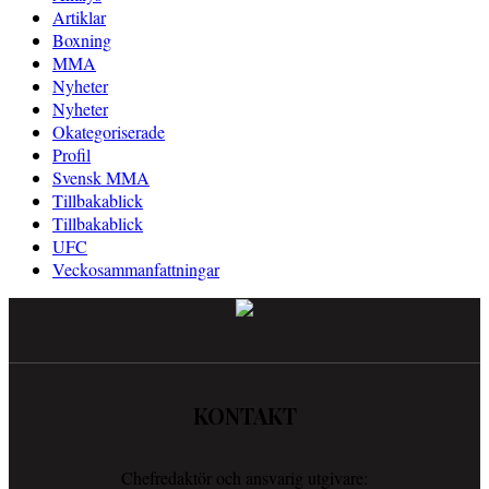
Artiklar
Boxning
MMA
Nyheter
Nyheter
Okategoriserade
Profil
Svensk MMA
Tillbakablick
Tillbakablick
UFC
Veckosammanfattningar
KONTAKT
Chefredaktör och ansvarig utgivare: