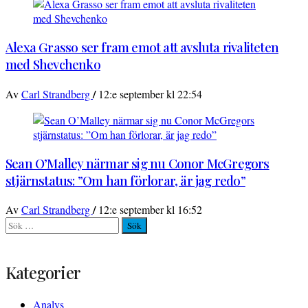
Alexa Grasso ser fram emot att avsluta rivaliteten
med Shevchenko
/
Av
Carl Strandberg
12:e september kl 22:54
Sean O’Malley närmar sig nu Conor McGregors
stjärnstatus: ”Om han förlorar, är jag redo”
/
Av
Carl Strandberg
12:e september kl 16:52
Sök
efter:
Kategorier
Analys