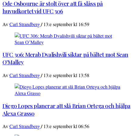
Ode Osbourne är stolt över att få slåss på
huvudkortet vid UFC 306
/
Av
Carl Strandberg
13:e september kl 16:59
UFC 306: Merab Dvalishvili siktar på bältet mot Sean
O’Malley
/
Av
Carl Strandberg
13:e september kl 13:58
Diego Lopes planerar att slå Brian Ortega och hjälpa
Alexa Grasso
/
Av
Carl Strandberg
13:e september kl 06:56