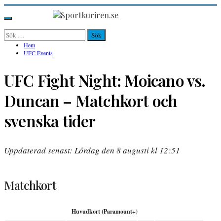
Hoppa
till
Sportkuriren.se
Primär
innehåll
meny
Sök
efter:
Hem
UFC Events
UFC Fight Night: Moicano vs.
Duncan – Matchkort och
svenska tider
Uppdaterad senast: Lördag den 8 augusti kl 12:51
Matchkort
Huvudkort (Paramount+)