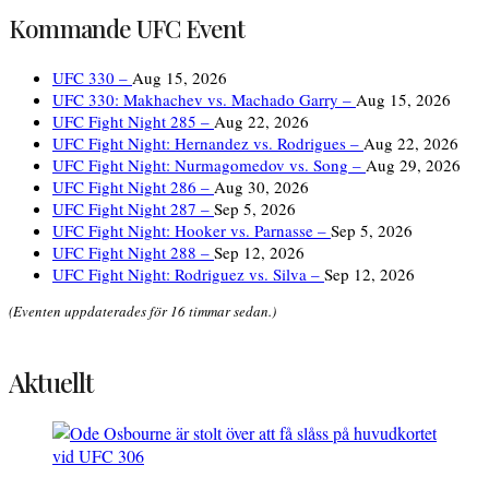
Kommande UFC Event
UFC 330 –
Aug 15, 2026
UFC 330: Makhachev vs. Machado Garry –
Aug 15, 2026
UFC Fight Night 285 –
Aug 22, 2026
UFC Fight Night: Hernandez vs. Rodrigues –
Aug 22, 2026
UFC Fight Night: Nurmagomedov vs. Song –
Aug 29, 2026
UFC Fight Night 286 –
Aug 30, 2026
UFC Fight Night 287 –
Sep 5, 2026
UFC Fight Night: Hooker vs. Parnasse –
Sep 5, 2026
UFC Fight Night 288 –
Sep 12, 2026
UFC Fight Night: Rodriguez vs. Silva –
Sep 12, 2026
(Eventen uppdaterades för 16 timmar sedan.)
Aktuellt