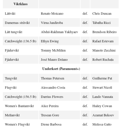
Viktklass
Lättvikt
Renato Moicano
def.
Chris Duncan
Damernas stråvikt
Virna Jandiroba
def.
Tabatha Ricci
Lätt tungvikt
Abdul-Rakhman Yakhyaev
def.
Brendson Ribeiro
Catchweight (136.5 lb)
Ethyn Ewing
def.
Rafael Estevam
Fjädervikt
Tommy McMillen
def.
Manolo Zecchini
Fjädervikt
José Mauro Delano
def.
Robert Ruchała
Underkort (Paramount+)
Tungvikt
Thomas Petersen
def.
Guilherme Pat
Flugvikt
Alessandro Costa
def.
Stewart Nicoll
Catchweight (156.5 lb)
Darrius Flowers
def.
Lando Vannata
Women's Bantamvikt
Alice Pereira
def.
Hailey Cowan
Mellanvikt
Tresean Gore
def.
Azamat Bekoev
Women's Flugvikt
Dione Barbosa
def.
Melissa Gatto