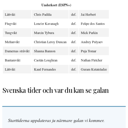
Underkort (ESPN+)
Lättvikt
Chris Padilla
def.
Jai Herbert
Flugvikt
Lone'er Kavanagh
def.
Felipe dos Santos
Tungvikt
Marcin Tybura
def.
Mick Parkin
Mellanvikt
Christian Leroy Duncan
def.
Andrey Pulyaev
Damernas stråvikt
Shauna Bannon
def.
Puja Tomar
Bantamvikt
Caolán Loughran
def.
Nathan Fletcher
Lättvikt
Kauê Fernandes
def.
Guram Kutateladze
Svenska tider och var du kan se galan
Starttiderna uppdateras ju närmare galan vi kommer.