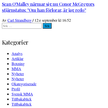
Sean O’Malley närmar sig nu Conor McGregors
stjärnstatus: ”Om han förlorar, är jag redo”
/
Av
Carl Strandberg
12:e september kl 16:52
Sök
efter:
Kategorier
Analys
Artiklar
Boxning
MMA
Nyheter
Nyheter
Okategoriserade
Profil
Svensk MMA
Tillbakablick
Tillbakablick