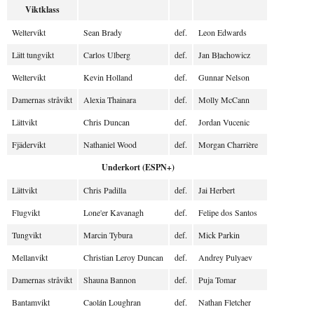
Viktklass
Weltervikt
Sean Brady
def.
Leon Edwards
Lätt tungvikt
Carlos Ulberg
def.
Jan Błachowicz
Weltervikt
Kevin Holland
def.
Gunnar Nelson
Damernas stråvikt
Alexia Thainara
def.
Molly McCann
Lättvikt
Chris Duncan
def.
Jordan Vucenic
Fjädervikt
Nathaniel Wood
def.
Morgan Charrière
Underkort (ESPN+)
Lättvikt
Chris Padilla
def.
Jai Herbert
Flugvikt
Lone'er Kavanagh
def.
Felipe dos Santos
Tungvikt
Marcin Tybura
def.
Mick Parkin
Mellanvikt
Christian Leroy Duncan
def.
Andrey Pulyaev
Damernas stråvikt
Shauna Bannon
def.
Puja Tomar
Bantamvikt
Caolán Loughran
def.
Nathan Fletcher