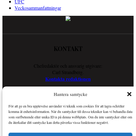
UFC
Veckosammanfattningar
KONTAKT
Chefredaktör och ansvarig utgivare:
Carl Strandberg.
Kontakta redaktionen
Hantera samtycke
COOKIES
För att ge en bra upplevelse använder vi teknik som cookies för att lagra och/eller
komma åt enhetsinformation. När du samtycker till dessa tekniker kan vi behandla data
Läs vår Cookie Policy för att ta reda på vad vi gör för att förenkla
som surfbeteende eller unika ID:n på denna webbplats. Om du inte samtycker eller om
din läsupplevelse.
du återkallar ditt samtycke kan detta påverka vissa funktioner negativt.
Så använder vi cookies