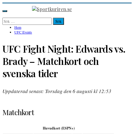
Hoppa
till
Sportkuriren.se
Primär
innehåll
meny
Sök
efter:
Hem
UFC Events
UFC Fight Night: Edwards vs.
Brady – Matchkort och
svenska tider
Uppdaterad senast: Torsdag den 6 augusti kl 12:53
Matchkort
Huvudkort (ESPN+)