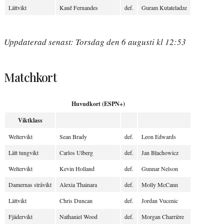
Lättvikt
Kauê Fernandes
def.
Guram Kutateladze
Uppdaterad senast: Torsdag den 6 augusti kl 12:53
Matchkort
Huvudkort (ESPN+)
Viktklass
Weltervikt
Sean Brady
def.
Leon Edwards
Lätt tungvikt
Carlos Ulberg
def.
Jan Błachowicz
Weltervikt
Kevin Holland
def.
Gunnar Nelson
Damernas stråvikt
Alexia Thainara
def.
Molly McCann
Lättvikt
Chris Duncan
def.
Jordan Vucenic
Fjädervikt
Nathaniel Wood
def.
Morgan Charrière