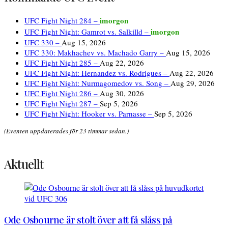
imorgon
UFC Fight Night 284 –
imorgon
UFC Fight Night: Gamrot vs. Salkilld –
UFC 330 –
Aug 15, 2026
UFC 330: Makhachev vs. Machado Garry –
Aug 15, 2026
UFC Fight Night 285 –
Aug 22, 2026
UFC Fight Night: Hernandez vs. Rodrigues –
Aug 22, 2026
UFC Fight Night: Nurmagomedov vs. Song –
Aug 29, 2026
UFC Fight Night 286 –
Aug 30, 2026
UFC Fight Night 287 –
Sep 5, 2026
UFC Fight Night: Hooker vs. Parnasse –
Sep 5, 2026
(Eventen uppdaterades för 23 timmar sedan.)
Aktuellt
Ode Osbourne är stolt över att få slåss på