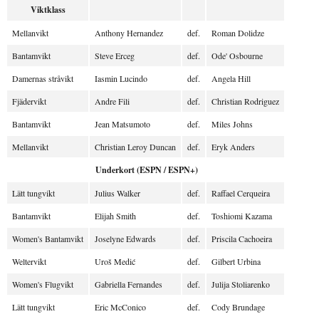
Viktklass
Mellanvikt
Anthony Hernandez
def.
Roman Dolidze
Bantamvikt
Steve Erceg
def.
Ode' Osbourne
Damernas stråvikt
Iasmin Lucindo
def.
Angela Hill
Fjädervikt
Andre Fili
def.
Christian Rodriguez
Bantamvikt
Jean Matsumoto
def.
Miles Johns
Mellanvikt
Christian Leroy Duncan
def.
Eryk Anders
Underkort (ESPN / ESPN+)
Lätt tungvikt
Julius Walker
def.
Raffael Cerqueira
Bantamvikt
Elijah Smith
def.
Toshiomi Kazama
Women's Bantamvikt
Joselyne Edwards
def.
Priscila Cachoeira
Weltervikt
Uroš Medić
def.
Gilbert Urbina
Women's Flugvikt
Gabriella Fernandes
def.
Julija Stoliarenko
Lätt tungvikt
Eric McConico
def.
Cody Brundage