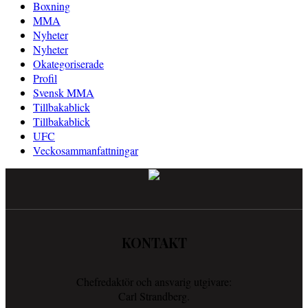
Boxning
MMA
Nyheter
Nyheter
Okategoriserade
Profil
Svensk MMA
Tillbakablick
Tillbakablick
UFC
Veckosammanfattningar
KONTAKT
Chefredaktör och ansvarig utgivare:
Carl Strandberg.