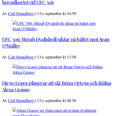
huvudkortet vid UFC 306
/
Av
Carl Strandberg
13:e september kl 16:59
UFC 306: Merab Dvalishvili siktar på bältet mot Sean
O’Malley
/
Av
Carl Strandberg
13:e september kl 13:58
Diego Lopes planerar att slå Brian Ortega och hjälpa
Alexa Grasso
/
Av
Carl Strandberg
13:e september kl 06:56