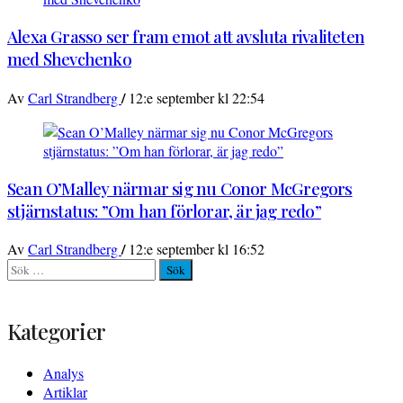
Alexa Grasso ser fram emot att avsluta rivaliteten
med Shevchenko
/
Av
Carl Strandberg
12:e september kl 22:54
Sean O’Malley närmar sig nu Conor McGregors
stjärnstatus: ”Om han förlorar, är jag redo”
/
Av
Carl Strandberg
12:e september kl 16:52
Sök
efter:
Kategorier
Analys
Artiklar