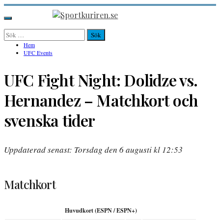
Hoppa
till
Sportkuriren.se
Primär
innehåll
meny
Sök
efter:
Hem
UFC Events
UFC Fight Night: Dolidze vs.
Hernandez – Matchkort och
svenska tider
Uppdaterad senast: Torsdag den 6 augusti kl 12:53
Matchkort
Huvudkort (ESPN / ESPN+)