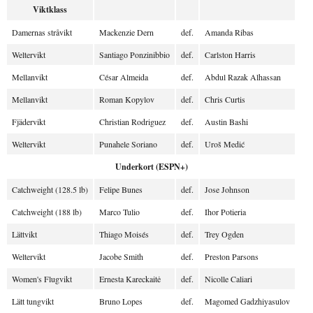
Viktklass
Damernas stråvikt
Mackenzie Dern
def.
Amanda Ribas
Weltervikt
Santiago Ponzinibbio
def.
Carlston Harris
Mellanvikt
César Almeida
def.
Abdul Razak Alhassan
Mellanvikt
Roman Kopylov
def.
Chris Curtis
Fjädervikt
Christian Rodriguez
def.
Austin Bashi
Weltervikt
Punahele Soriano
def.
Uroš Medić
Underkort (ESPN+)
Catchweight (128.5 lb)
Felipe Bunes
def.
Jose Johnson
Catchweight (188 lb)
Marco Tulio
def.
Ihor Potieria
Lättvikt
Thiago Moisés
def.
Trey Ogden
Weltervikt
Jacobe Smith
def.
Preston Parsons
Women's Flugvikt
Ernesta Kareckaitė
def.
Nicolle Caliari
Lätt tungvikt
Bruno Lopes
def.
Magomed Gadzhiyasulov