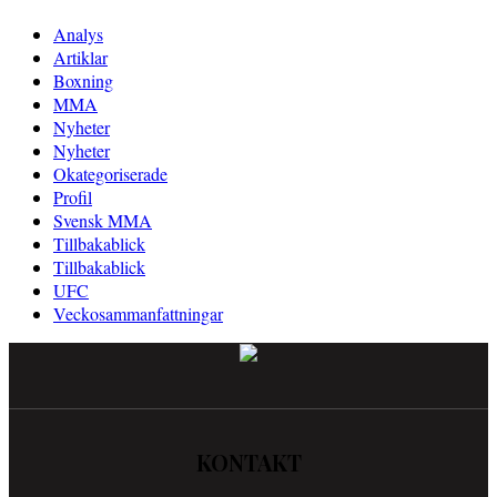
Analys
Artiklar
Boxning
MMA
Nyheter
Nyheter
Okategoriserade
Profil
Svensk MMA
Tillbakablick
Tillbakablick
UFC
Veckosammanfattningar
KONTAKT