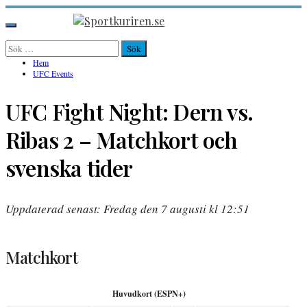
Hoppa
till
Sportkuriren.se
Primär
innehåll
meny
Sök
efter:
Hem
UFC Events
UFC Fight Night: Dern vs.
Ribas 2 – Matchkort och
svenska tider
Uppdaterad senast: Fredag den 7 augusti kl 12:51
Matchkort
Huvudkort (ESPN+)