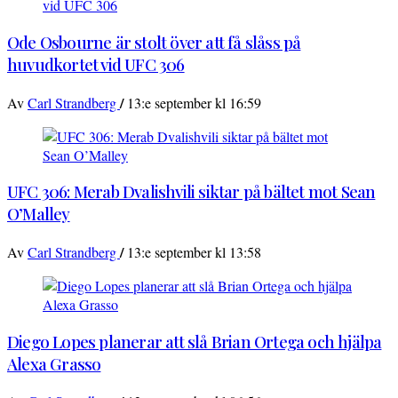
Ode Osbourne är stolt över att få slåss på
huvudkortet vid UFC 306
/
Av
Carl Strandberg
13:e september kl 16:59
UFC 306: Merab Dvalishvili siktar på bältet mot Sean
O’Malley
/
Av
Carl Strandberg
13:e september kl 13:58
Diego Lopes planerar att slå Brian Ortega och hjälpa
Alexa Grasso