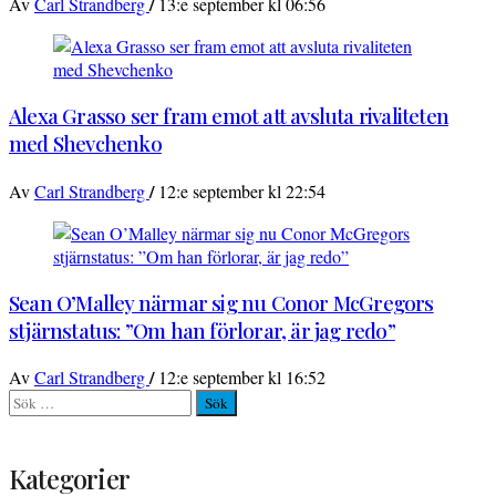
/
Av
Carl Strandberg
13:e september kl 06:56
Alexa Grasso ser fram emot att avsluta rivaliteten
med Shevchenko
/
Av
Carl Strandberg
12:e september kl 22:54
Sean O’Malley närmar sig nu Conor McGregors
stjärnstatus: ”Om han förlorar, är jag redo”
/
Av
Carl Strandberg
12:e september kl 16:52
Sök
efter:
Kategorier