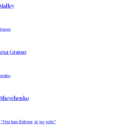
’Malley
Alexa Grasso
d Shevchenko