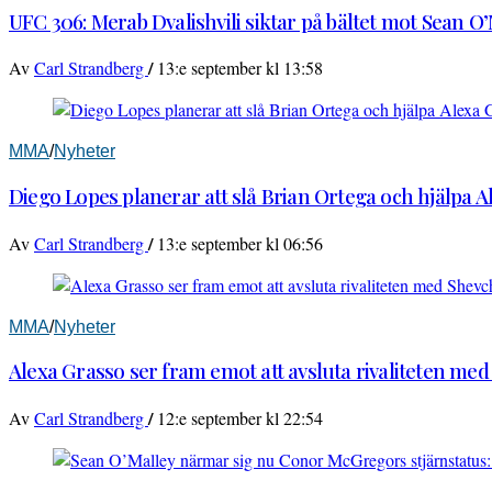
UFC 306: Merab Dvalishvili siktar på bältet mot Sean O
/
Av
Carl Strandberg
13:e september kl 13:58
MMA
/
Nyheter
Diego Lopes planerar att slå Brian Ortega och hjälpa 
/
Av
Carl Strandberg
13:e september kl 06:56
MMA
/
Nyheter
Alexa Grasso ser fram emot att avsluta rivaliteten me
/
Av
Carl Strandberg
12:e september kl 22:54