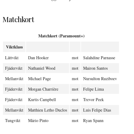
Matchkort
Matchkort (Paramount+)
Viktklass
Lättvikt
Dan Hooker
mot
Salahdine Parnasse
Fjädervikt
Nathaniel Wood
mot
Mairon Santos
Mellanvikt
Michael Page
mot
Nursulton Ruziboev
Fjädervikt
Morgan Charrière
mot
Felipe Lima
Fjädervikt
Kurtis Campbell
mot
Trevor Peek
Mellanvikt
Matthieu Letho Duclos
mot
Luis Felipe Dias
Tungvikt
Mário Pinto
mot
Ryan Spann