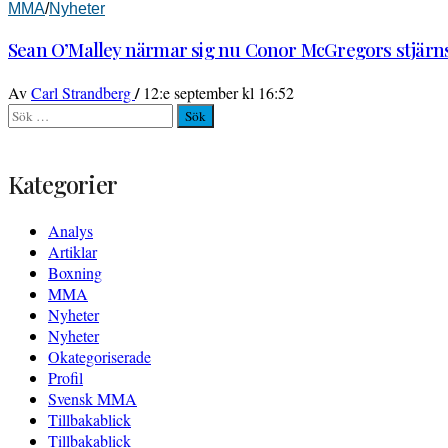
MMA
/
Nyheter
Sean O’Malley närmar sig nu Conor McGregors stjärnst
/
Av
Carl Strandberg
12:e september kl 16:52
Sök
efter:
Kategorier
Analys
Artiklar
Boxning
MMA
Nyheter
Nyheter
Okategoriserade
Profil
Svensk MMA
Tillbakablick
Tillbakablick