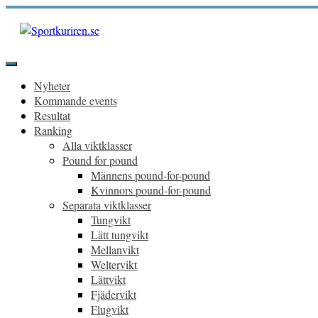
Hoppa
till
innehåll
Sportkuriren.se
Primär
meny
Nyheter
Kommande events
Resultat
Ranking
Alla viktklasser
Pound for pound
Männens pound-for-pound
Kvinnors pound-for-pound
Separata viktklasser
Tungvikt
Lätt tungvikt
Mellanvikt
Weltervikt
Lättvikt
Fjädervikt
Flugvikt