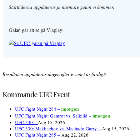
Starttiderna uppdateras ju närmare galan vi kommer.
Galan går att se på Viaplay:
Resultaten uppdateras dagen efter eventet är färdigt!
Kommande UFC Event
imorgon
UFC Fight Night 284 –
imorgon
UFC Fight Night: Gamrot vs. Salkilld –
UFC 330 –
Aug 15, 2026
UFC 330: Makhachev vs. Machado Garry –
Aug 15, 2026
UFC Fight Night 285 –
Aug 22, 2026