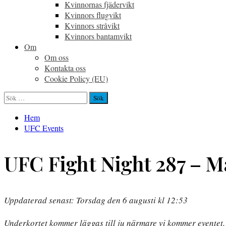
Kvinnornas fjädervikt
Kvinnors flugvikt
Kvinnors stråvikt
Kvinnors bantamvikt
Om
Om oss
Kontakta oss
Cookie Policy (EU)
Sök
efter:
Hem
UFC Events
UFC Fight Night 287 – M
Uppdaterad senast: Torsdag den 6 augusti kl 12:53
Underkortet kommer läggas till ju närmare vi kommer eventet.