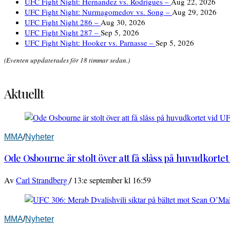
UFC Fight Night: Hernandez vs. Rodrigues –
Aug 22, 2026
UFC Fight Night: Nurmagomedov vs. Song –
Aug 29, 2026
UFC Fight Night 286 –
Aug 30, 2026
UFC Fight Night 287 –
Sep 5, 2026
UFC Fight Night: Hooker vs. Parnasse –
Sep 5, 2026
(Eventen uppdaterades för 18 timmar sedan.)
Aktuellt
MMA
/
Nyheter
Ode Osbourne är stolt över att få slåss på huvudkortet
/
Av
Carl Strandberg
13:e september kl 16:59
MMA
/
Nyheter