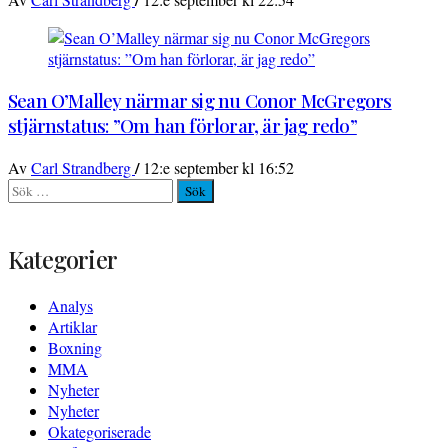
Sean O’Malley närmar sig nu Conor McGregors
stjärnstatus: ”Om han förlorar, är jag redo”
/
Av
Carl Strandberg
12:e september kl 16:52
Sök
efter:
Kategorier
Analys
Artiklar
Boxning
MMA
Nyheter
Nyheter
Okategoriserade