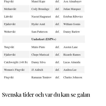
Flugvikt
Manel Kape
def.
Asu Almabayev
Mellanvikt
Cody Brundage
def.
Julian Marquez
Lättvikt
Nasrat Haqparast
def.
Esteban Ribovics
Fjädervikt
Hyder Amil
def.
William Gomis
Weltervikt
Sam Patterson
def.
Danny Barlow
Underkort (ESPN+)
Tungvikt
Mário Pinto
def.
Austen Lane
Fjädervikt
Chepe Mariscal
def.
Ricardo Ramos
Catchweight (148 lb)
Danny Silva
def.
Lucas Almeida
Women's Flugvikt
JJ Aldrich
def.
Andrea Lee
Flugvikt
Ramazan Temirov
def.
Charles Johnson
Svenska tider och var du kan se galan