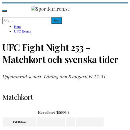
Hoppa
till
Sportkuriren.se
Primär
innehåll
meny
Sök
efter:
Hem
UFC Events
UFC Fight Night 253 –
Matchkort och svenska tider
Uppdaterad senast: Lördag den 8 augusti kl 12:51
Matchkort
Huvudkort (ESPN+)
Viktklass