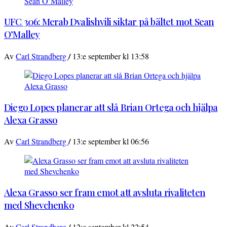
UFC 306: Merab Dvalishvili siktar på bältet mot Sean
O’Malley
/
Av
Carl Strandberg
13:e september kl 13:58
Diego Lopes planerar att slå Brian Ortega och hjälpa
Alexa Grasso
/
Av
Carl Strandberg
13:e september kl 06:56
Alexa Grasso ser fram emot att avsluta rivaliteten
med Shevchenko
/
Av
Carl Strandberg
12:e september kl 22:54