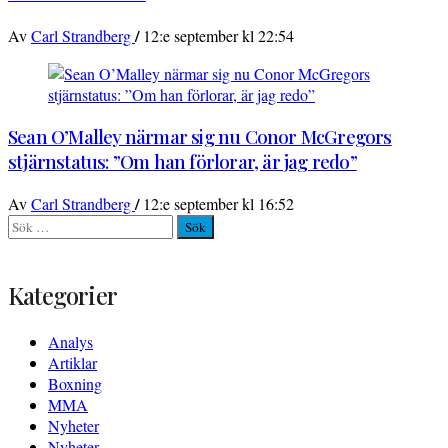
/
Av
Carl Strandberg
12:e september kl 22:54
Sean O’Malley närmar sig nu Conor McGregors
stjärnstatus: ”Om han förlorar, är jag redo”
/
Av
Carl Strandberg
12:e september kl 16:52
Sök
efter:
Kategorier
Analys
Artiklar
Boxning
MMA
Nyheter
Nyheter