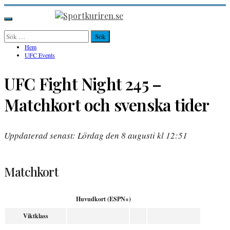
Hoppa
till
Sportkuriren.se
Primär
innehåll
meny
Sök
efter:
Hem
UFC Events
UFC Fight Night 245 –
Matchkort och svenska tider
Uppdaterad senast: Lördag den 8 augusti kl 12:51
Matchkort
Huvudkort (ESPN+)
Viktklass