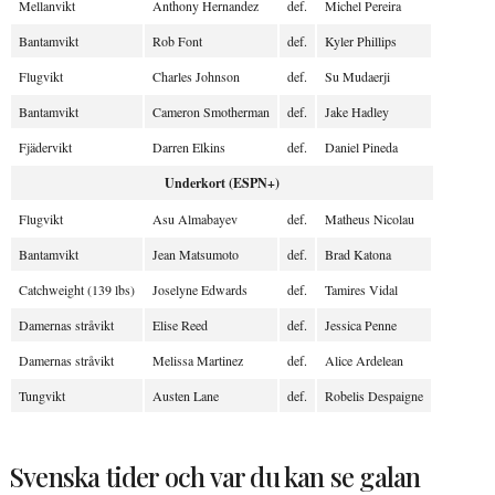
Mellanvikt
Anthony Hernandez
def.
Michel Pereira
Bantamvikt
Rob Font
def.
Kyler Phillips
Flugvikt
Charles Johnson
def.
Su Mudaerji
Bantamvikt
Cameron Smotherman
def.
Jake Hadley
Fjädervikt
Darren Elkins
def.
Daniel Pineda
Underkort (ESPN+)
Flugvikt
Asu Almabayev
def.
Matheus Nicolau
Bantamvikt
Jean Matsumoto
def.
Brad Katona
Catchweight (139 lbs)
Joselyne Edwards
def.
Tamires Vidal
Damernas stråvikt
Elise Reed
def.
Jessica Penne
Damernas stråvikt
Melissa Martinez
def.
Alice Ardelean
Tungvikt
Austen Lane
def.
Robelis Despaigne
Svenska tider och var du kan se galan